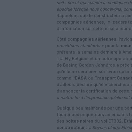
soit sûre et qui suscite la confiance d
absolue lorsque nous concevons, const
Rappelons que le constructeur a co
compagnies aériennes, « leaders te
d’information sur cette mise à jour 
Côté
compagnies aériennes
, l’avi
procédures standards
» pour la
mise 
présenté la semaine dernière à Ameri
TUI Fly Belgium et un autre opérat
de Boeing Gordon Johndroe a précisé
qu’elle ne sera bien sûr livrée qu’un
comme l’
EASA
ou
Transport Canad
d’ailleurs déclaré qu’elle chercherai
d’annoncer la certification de cette 
«
mettre fin à l’impression qu’elle es
Quelque peu malmenée par une parti
fournir aux enquêteurs américains t
des
boîtes noires
du vol
ET302
,
Eth
constructeur
: «
Soyons clairs: Ethio