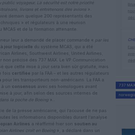
u public voyageur. La sécurité est notre priorité
Brux
ruisons, livrons et entretenons des avions
».
nouv
nvié demain quelque 200 représentants des
déc
chniques » et régulateurs à une réunion
du MCAS et de la formation attenante.
onneur leur a demandé de placer commande «
par les
CHE
à jour logicielle
du système MCAS, qui a été
Eas
can Airlines, Southwest Airlines, United Airlines,
ave
eur non précisé des 737 MAX. Le VP Communication
déd
 que cette mise à jour sera bien sûr gratuite, mais
e fois
certifiée
par la FAA – et les autres régulateurs
a
pour les transporteurs non-américains. La FAA a
737 MA
t à un
consensus
avec ses homologues avant
mise à jour, afin selon des sources internes de
norwegi
t dans la poche de Boeing
»..
e de la presse américaine, qui l’accuse de ne pas
outes les informations disponibles durant l’analyse
iopian Airlines
a réaffirmé hier son
soutien au
pian Airlines croit en Boeing
», a déclaré dans un