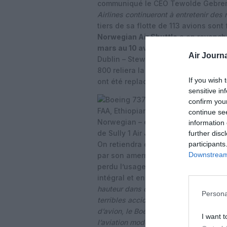
communiqué le CEO Tewolde Gebrem
Airlines continueront à entretenir de
tiers de sa flotte de 113 avions sont
Norwegian Air Shuttle
a en revanch
mars au 10 avril
: les départs de Co
Air Journa
Dublin – Stewart désormais opéré en
800 reliera la capitale irlandaise à
If you wish 
ont été replacés sur d’autres vols.
sensitive in
confirm you
continue se
information 
further disc
participants
On retiendra enfin l’intervention de 
Downstream 
par son amerrissage sur la rivière H
perdu l’usage de ses deux moteurs a
intégral et en anglais
par exemple ic
hauteur dans cette
vilaine saga
qui a 
Persona
terribles accidents mortels, sans sur
d’avion, le Boeing 737 Max 8, quelque
I want t
l’aviation moderne
». La
crédibilité
de