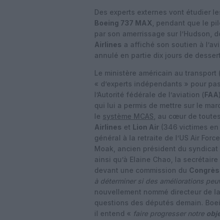
Des experts externes vont étudier le
Boeing 737 MAX
, pendant que le pi
par son amerrissage sur l’Hudson, do
Airlines
a affiché son soutien à l’av
annulé en partie dix jours de dessert
Le ministère américain au transport 
« d’experts indépendants » pour pas
l’Autorité fédérale de l’aviation (
FAA
qui lui a permis de mettre sur le m
le
système MCAS
, au cœur de toute
Airlines
et
Lion Air
(346 victimes en 
général à la retraite de l’US Air F
Moak, ancien président du syndicat A
ainsi qu’à Elaine Chao, la secrétair
devant une commission du
Congrès
à déterminer si des améliorations peu
nouvellement nommé directeur de la 
questions des députés demain. Boein
il entend «
faire progresser notre
obj