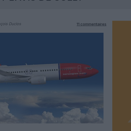
çois Duclos
11 commentaires