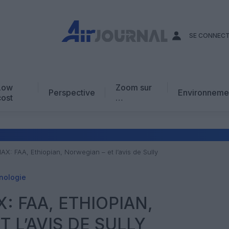
SE CONNEC
Low
Zoom sur
Perspective
Environneme
cost
…
Edito
En chiffres
Avis d’expert
X: FAA, Ethiopian, Norwegian – et l’avis de Sully
AJ Académie
nologie
Vidéo
: FAA, ETHIOPIAN,
 L’AVIS DE SULLY