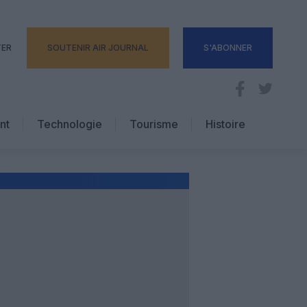
TER
SOUTENIR AIR JOURNAL
S'ABONNER
nt
Technologie
Tourisme
Histoire
Pratique
Hôtellerie
Voyages d’affaires