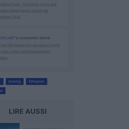
elles–Porto : Transavia ouvre une
elle liaison loisirs à partir de
embre 2026
CK LAST
a commenté l'article :
yJet fait monter les doudous à bord
c des cartes d’embarquement
iées
X
boeing
Ethiopian
an
LIRE AUSSI