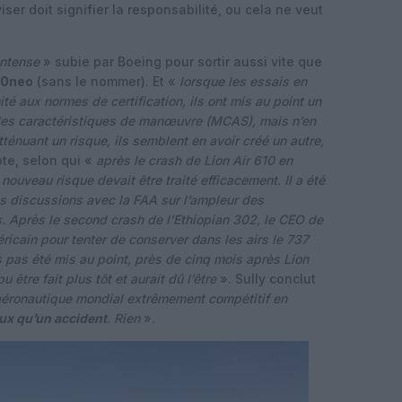
er doit signifier la responsabilité, ou cela ne veut
intense
» subie par Boeing pour sortir aussi vite que
20neo
(sans le nommer). Et «
lorsque les essais en
té aux normes de certification, ils ont mis au point un
 des caractéristiques de manœuvre (MCAS), mais n’en
tténuant un risque, ils semblent en avoir créé un autre,
ote, selon qui «
après le crash de Lion Air 610 en
 nouveau risque devait être traité efficacement. Il a été
s discussions avec la FAA sur l’ampleur des
. Après le second crash de l’Ethiopian 302, le CEO de
ricain pour tenter de conserver dans les airs le 737
s pas été mis au point, près de cinq mois après Lion
 être fait plus tôt et aurait dû l’être
». Sully conclut
aéronautique mondial extrêmement compétitif en
eux qu’un accident
. Rien
».