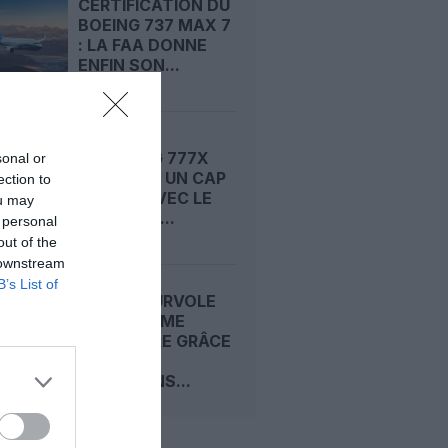
CERTIFICATION DU
BOEING 737 MAX 7
: LA FAA DONNE
ENFIN SON...
LE BOEING 777X
sonal or
FRANCHIT UN CAP
ection to
DÉCISIF AVEC LE
ou may
SEPTIÈME...
 personal
out of the
 downstream
B’s List of
AIRBUS SURVOLE
LE DEUXIÈME
TRIMESTRE GRÂCE
À SES
LIVRAISONS...