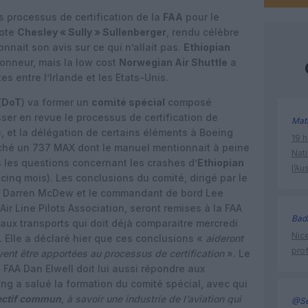
s processus de certification de la
FAA
pour le
lote
Chesley « Sully » Sullenberger
, rendu célèbre
nnait son avis sur ce qui n’allait pas.
Ethiopian
ionneur, mais la low cost
Norwegian Air Shuttle
a
es entre l’Irlande et les Etats-Unis.
(
DoT
) va former un
comité spécial
composé
ser en revue le processus de certification de
Mat
), et la délégation de certains éléments à Boeing
19 h
arché un 737 MAX dont le manuel mentionnait à peine
Nati
s les questions concernant les crashes d’
Ethiopian
l’Au
cinq mois). Les conclusions du comité, dirigé par le
orce Darren McDew et le commandant de bord Lee
ir Line Pilots Association, seront remises à la FAA
Bad
e aux transports qui doit déjà comparaitre mercredi
Nice
. Elle a déclaré hier que ces conclusions «
aideront
prof
vent être apportées au processus de certification
». Le
FAA Dan Elwell doit lui aussi répondre aux
g a salué la formation du comité spécial, avec qui
ectif commun
, à savoir une industrie de l’aviation qui
@Se