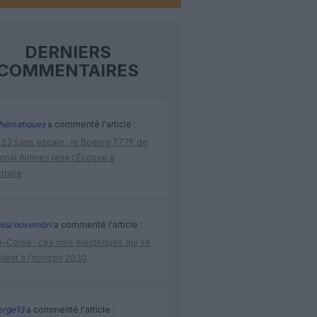
DERNIERS
COMMENTAIRES
hématiques
a commenté l'article :
 23 sans escale : le Boeing 777F de
onal Airlines relie l’Écosse à
stralie
issi novembri
a commenté l'article :
–Corse : ces vols électriques qui se
ilent à l’horizon 2030
rge13
a commenté l'article :