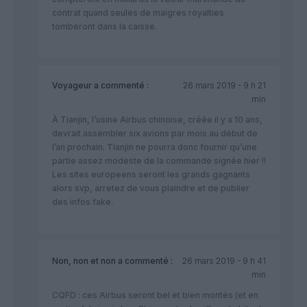
contrat quand seules de maigres royalties
tomberont dans la caisse.
Voyageur
a commenté :
26 mars 2019 - 9 h 21
min
À Tianjin, l’usine Airbus chinoise, créée il y a 10 ans,
devrait assembler six avions par mois au début de
l’an prochain. Tianjin ne pourra donc fournir qu’une
partie assez modeste de la commande signée hier !!
Les sites europeens seront les grands gagnants
alors svp, arretez de vous plaindre et de publier
des infos fake.
Non, non et non
a commenté :
26 mars 2019 - 9 h 41
min
CQFD : ces Airbus seront bel et bien montés (et en