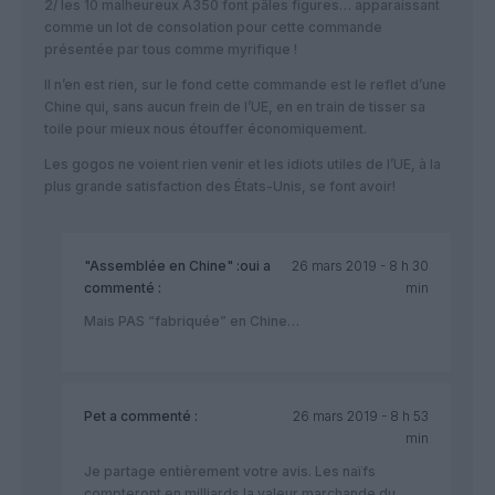
2/ les 10 malheureux A350 font pâles figures… apparaissant
comme un lot de consolation pour cette commande
présentée par tous comme myrifique !
Il n’en est rien, sur le fond cette commande est le reflet d’une
Chine qui, sans aucun frein de l’UE, en en train de tisser sa
toile pour mieux nous étouffer économiquement.
Les gogos ne voient rien venir et les idiots utiles de l’UE, à la
plus grande satisfaction des États-Unis, se font avoir!
"Assemblée en Chine" :oui
a
26 mars 2019 - 8 h 30
commenté :
min
Mais PAS “fabriquée” en Chine…
Pet
a commenté :
26 mars 2019 - 8 h 53
min
Je partage entièrement votre avis. Les naïfs
compteront en milliards la valeur marchande du