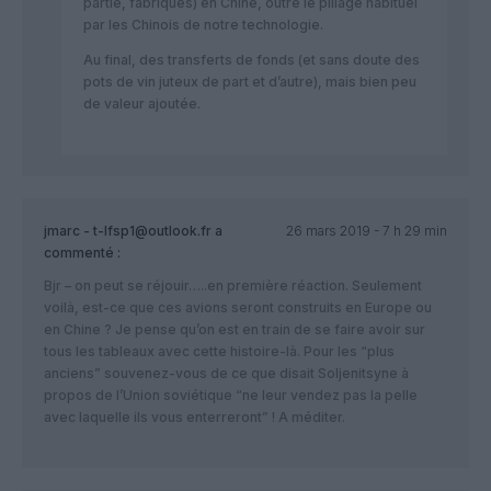
partie, fabriqués) en Chine, outre le pillage habituel
par les Chinois de notre technologie.
Au final, des transferts de fonds (et sans doute des
pots de vin juteux de part et d’autre), mais bien peu
de valeur ajoutée.
jmarc - t-lfsp1@outlook.fr
a
26 mars 2019 - 7 h 29 min
commenté :
Bjr – on peut se réjouir…..en première réaction. Seulement
voilà, est-ce que ces avions seront construits en Europe ou
en Chine ? Je pense qu’on est en train de se faire avoir sur
tous les tableaux avec cette histoire-là. Pour les “plus
anciens” souvenez-vous de ce que disait Soljenitsyne à
propos de l’Union soviétique “ne leur vendez pas la pelle
avec laquelle ils vous enterreront” ! A méditer.