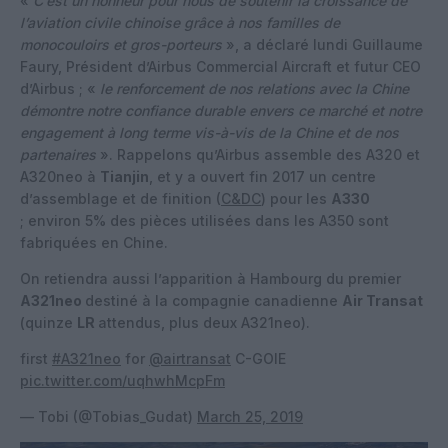
«
C’est un honneur pour nous de soutenir la croissance de
l’aviation civile chinoise grâce à nos familles de
monocouloirs et gros-porteurs
», a déclaré lundi Guillaume
Faury, Président d’Airbus Commercial Aircraft et futur CEO
d’Airbus ; «
le renforcement de nos relations avec la Chine
démontre notre confiance durable envers ce marché et notre
engagement à long terme vis-à-vis de la Chine et de nos
partenaires
». Rappelons qu’Airbus assemble des A320 et
A320neo à
Tianjin
, et y a ouvert fin 2017 un centre
d’assemblage et de finition (
C&DC
) pour les
A330
; environ 5% des pièces utilisées dans les A350 sont
fabriquées en Chine.
On retiendra aussi l’apparition à Hambourg du premier
A321neo
destiné à la compagnie canadienne
Air Transat
(quinze
LR
attendus, plus deux A321neo).
first
#A321neo
for
@airtransat
C-GOIE
pic.twitter.com/uqhwhMcpFm
— Tobi (@Tobias_Gudat)
March 25, 2019