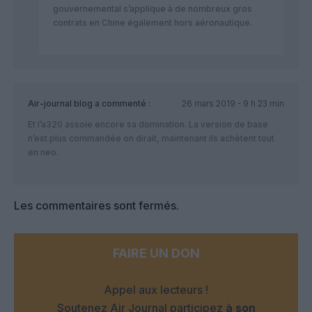
gouvernemental s’applique à de nombreux gros
contrats en Chine également hors aéronautique.
Air-journal blog
a commenté :
26 mars 2019 - 9 h 23 min
Et l’a320 assoie encore sa domination. La version de base
n’est plus commandée on dirait, maintenant ils achètent tout
en neo.
Les commentaires sont fermés.
FAIRE UN DON
Appel aux lecteurs !
Soutenez Air Journal participez
à son