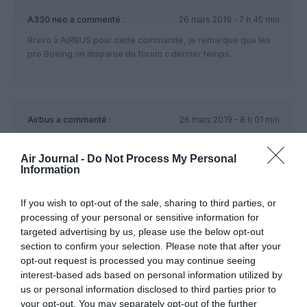
A330 neo
a commenté :
26 mars 2019 - 7 h 45 min
Bravo à AIRBUS pour cette commande, je remarque que les
pro Boeing on disparue du forum c dernier temps.
Airbus
a commenté :
26 mars 2019 - 8 h 01 min
Pas besoin d’attendre le Bourget pour de belles surprises.
On s’attendait à 184 mais finalement 290 Famille A320.
Air Journal -
Do Not Process My Personal
Très belle commande même si on pouvait espérer bien
Information
mieux en gros porteurs.
Reste à connaître les détails du calendrier de livraison. Si le
If you wish to opt-out of the sale, sharing to third parties, or
besoin est rapide ou pas.
processing of your personal or sensitive information for
Si le besoin est sur du assez court terme, contrairement à ce
targeted advertising by us, please use the below opt-out
qui a été dit par certaines sources, tous les avions ne seront
section to confirm your selection. Please note that after your
pas assemblés à Tianjin.
opt-out request is processed you may continue seeing
D’autant plus si dans le lot il y a des A321.
interest-based ads based on personal information utilized by
Les capacités d’assemblage à Tianjin sont assez modestes
us or personal information disclosed to third parties prior to
et ne peuvent assembler 290 A320 en quelques mois ni
your opt-out. You may separately opt-out of the further
même en quelques années. (je crois qu’elle assemble moins