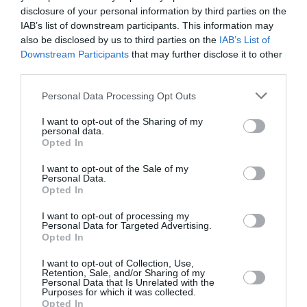
disclosure of your personal information by third parties on the
de 6 A320 par mois).
Ne suis pas inquiet pour Boeing & Chine, aura son temps fort
IAB’s list of downstream participants. This information may
et ce malgré les problèmes du MAX et malgré les tensions
also be disclosed by us to third parties on the
IAB’s List of
Chine-USA. Pour au moins 2 raisons :
Downstream Participants
that may further disclose it to other
* La Chine a toujours dit qu’elle ferait 50-50 entre Boeing et
third parties.
Airbus.
* Le déficit commercial USA – Chine est important et a fait
Personal Data Processing Opt Outs
réagir Trump et donc la vente de Boeing sera un moyen de
réajustement.
I want to opt-out of the Sharing of my
personal data.
Opted In
I want to opt-out of the Sale of my
Personal Data.
Euclide
a commenté :
26 mars 2019 - 8 h 18 min
Opted In
Comme d’hab, la Chine embrouille les commandes . Cette
I want to opt-out of processing my
offre ou une autre a déjà été faites à Me Merkel. Et en plus
Personal Data for Targeted Advertising.
c’est étalé sur plusieurs années.
Opted In
Question finale: on n’aura vendu combien pour 2019 ?
I want to opt-out of Collection, Use,
Retention, Sale, and/or Sharing of my
Personal Data that Is Unrelated with the
Purposes for which it was collected.
Opted In
???
a commenté :
26 mars 2019 - 8 h 34