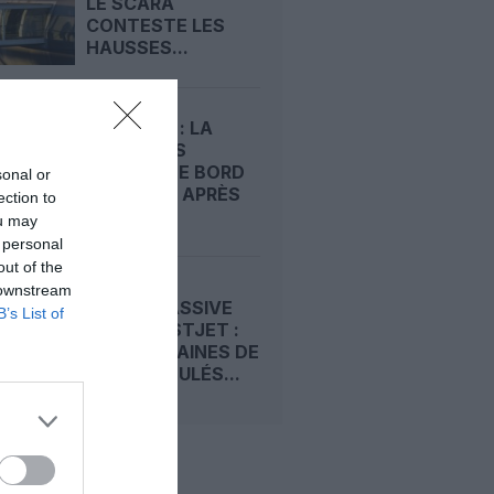
LE SCARA
CONTESTE LES
HAUSSES...
WESTJET : LA
GRÈVE DES
AGENTS DE BORD
sonal or
PREND FIN APRÈS
ection to
UN...
ou may
 personal
out of the
 downstream
GRÈVE MASSIVE
B’s List of
CHEZ WESTJET :
DES CENTAINES DE
VOLS ANNULÉS...