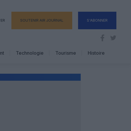
TER
SOUTENIR AIR JOURNAL
S'ABONNER
nt
Technologie
Tourisme
Histoire
Pratique
Hôtellerie
Voyages d’affaires