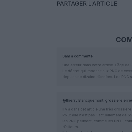
PARTAGER L'ARTICLE
COM
Sam
a commenté :
Une erreur dans votre article. L’âge de l
Le décret qui imposait aux PNC de cess
depuis une dizaine d’années. Les PNC s
@thierry Blancquemont: grossière erreu
Il y a dans cet article une très grossièr
PNC: elle n’est pas ” actuellement de 5
les PNC peuvent, comme les PNT , cont
d’ailleurs.