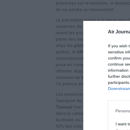
présentes sur le territoire ; il de
de se joindre au mouvement.
Le précédent appel à la grève pour l
vacances de fin d’année – avait été
Air Journa
réunit les professions de santé, de l
parmi ses membres l’UNAC et l’UNS
chez les
pilotes
et le SNGAF et le S
If you wish 
pilotes, le
SNPL
a déposé un préavis
sensitive in
confirm you
reconnaissait que « le gouvernemen
continue se
prise en compte de la pénibilité pour
information 
réforme. Auparavant, la pénibilité n
further disc
minimum de liquidation » (les pilotes
participants
Ce préavis pourrait également être l
Downstream 
Les annonces de grève dans l’aérien 
l’aéroport de
Clermont-Ferrand
ce v
Tunisair
hier après un mouvement sur
Persona
dans le catering de
Lufthansa
hier 
Australie où la grève des pilotes de
I want t
10% des vols intérieurs…