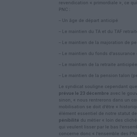
revendication « primordiale », ce qu
PNC :
– Un âge de départ anticipé
– Le maintien du TA et du TAF retrait
– Le maintien de la majoration de p
– Le maintien du fonds d’assurance 
– Le maintien de la retraite anticipé
– Le maintien de la pension talon (
Le syndicat souligne cependant que 
prévue le 23 décembre
avec le gouve
sinon, « nous rentrerons dans un conf
mobilisation se doit d’être « histor
élément essentiel de notre statut d
pénibilité
du métier « loin des clich
qui veulent lisser par le bas l’ensem
concerne donc « l’ensemble des PNC