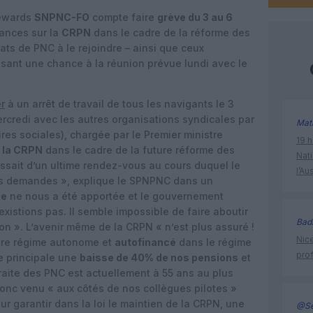
tewards
SNPNC-FO
compte faire
grève du 3 au 6
rances sur la
CRPN
dans le cadre de la réforme des
icats de PNC à le rejoindre – ainsi que ceux
issant une chance à la réunion prévue lundi avec le
r
à un arrêt de travail de tous les navigants le 3
ercredi avec les autres organisations syndicales par
Mat
ires sociales), chargée par le Premier ministre
19 h
 la CRPN
dans le cadre de la future réforme des
Nati
agissait d’un ultime rendez-vous au cours duquel le
l’Au
s demandes », explique le SPNPNC dans un
ie
ne nous a été apportée et le gouvernement
xistions pas. Il semble impossible de faire aboutir
Bad
on ». L’avenir même de la CRPN « n’est plus assuré !
Nice
otre régime autonome et
autofinancé
dans le régime
prof
 principale une
baisse de 40% de nos pensions
et
traite des PNC est actuellement à 55 ans au plus
donc venu « aux côtés de nos collègues pilotes »
ur garantir dans la loi le maintien de la CRPN, une
@Se