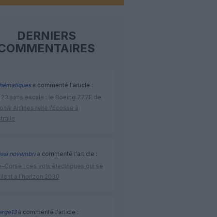
DERNIERS
COMMENTAIRES
hématiques
a commenté l'article :
 23 sans escale : le Boeing 777F de
onal Airlines relie l’Écosse à
stralie
issi novembri
a commenté l'article :
–Corse : ces vols électriques qui se
ilent à l’horizon 2030
rge13
a commenté l'article :