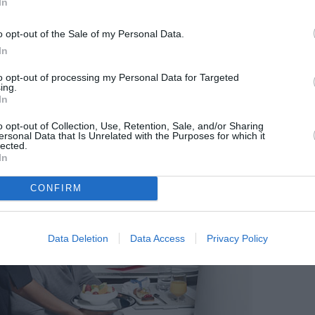
In
5, 6 JANVIER
https://t.co/UIw0agQgqY
o opt-out of the Sale of my Personal Data.
19, 2019
In
to opt-out of processing my Personal Data for Targeted
ing.
In
o opt-out of Collection, Use, Retention, Sale, and/or Sharing
ersonal Data that Is Unrelated with the Purposes for which it
lected.
In
CONFIRM
Data Deletion
Data Access
Privacy Policy