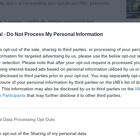
mande donc à l’ensemble des syndicats PNC présents
e 3 janvier – veille du dernier weekend des
 lancé au sein du
Collectif SOS Retraites
« qui
l -
Do Not Process My Personal Information
’aérien, du droit et du chiffre », et compte aussi
A-PNC chez les
PNC
, ainsi que le SNPL et le SPAF
NPNAC chez les navigants. Majoritaire chez les
to opt-out of the sale, sharing to third parties, or processing of your per
 mardi, après une rencontre à Matignon, même s’il
formation for targeted advertising by us, please use the below opt-out s
r selection. Please note that after your opt-out request is processed y
t a tout de même fait une maigre avancée sur une
eing interest-based ads based on personal information utilized by us or
 abaisser l’âge de taux plein qui sera fixé dans la
disclosed to third parties prior to your opt-out. You may separately opt-
’était prise en compte que pour abaisser l’âge
losure of your personal information by third parties on the IAB’s list of
 peuvent aujourd’hui partir à la retraite à 60 ans).
. This information may also be disclosed by us to third parties on the
IA
evé lundi.
Participants
that may further disclose it to other third parties.
fleurissent un peu partout en cette fin d‘année : à
endredi, à l’appel de la CGT et de la CFDT, chez
prise des pilotes (un vol Tunis – Paris annulé),
l Data Processing Opt Outs
mais aussi chez
KLM
aujourd’hui, et jusqu’en
Jetstar
entrainera le mois prochain l’annulation de
o opt-out of the Sharing of my personal data.