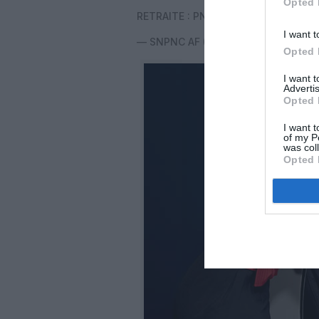
Opted 
RETRAITE : PNC EN GRÈVE LES 3, 4, 
I want t
— SNPNC AF (@SnpncAf)
December 
Opted 
I want 
Advertis
Opted 
I want t
of my P
was col
Opted 