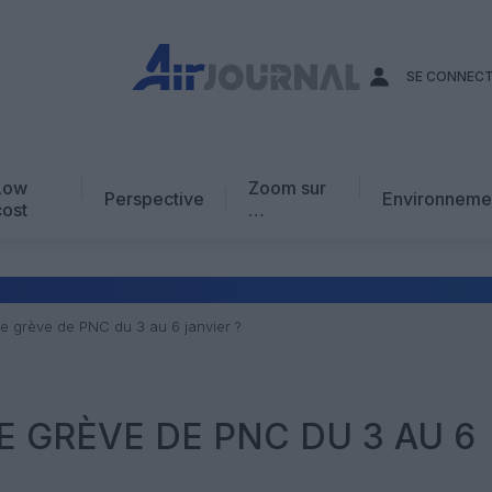
SE CONNEC
Low
Zoom sur
Perspective
Environneme
cost
…
Edito
En chiffres
Avis d’expert
ne grève de PNC du 3 au 6 janvier ?
AJ Académie
Vidéo
E GRÈVE DE PNC DU 3 AU 6