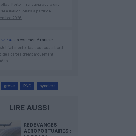
elles–Porto : Transavia ouvre une
elle liaison loisirs à partir de
embre 2026
CK LAST
a commenté l'article :
yJet fait monter les doudous à bord
c des cartes d’embarquement
iées
grève
PNC
syndicat
LIRE AUSSI
REDEVANCES
AÉROPORTUAIRES :