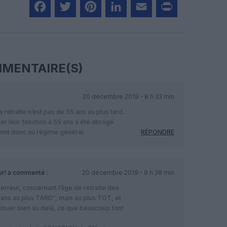
Facebook
Twitter
Pinterest
LinkedIn
Email
Print
MENTAIRE(S)
20 décembre 2019 - 8 h 33 min
a retraite n’est pas de 55 ans au plus tard.
er leur fonction à 55 ans a été abrogé
ont donc au régime général.
RÉPONDRE
r!
a commenté :
20 décembre 2019 - 8 h 38 min
e erreur, concernant l’âge de retraite des
5ans au plus TARD”, mais au plus TOT, et
inuer bien au delà, ce que beaucoup font