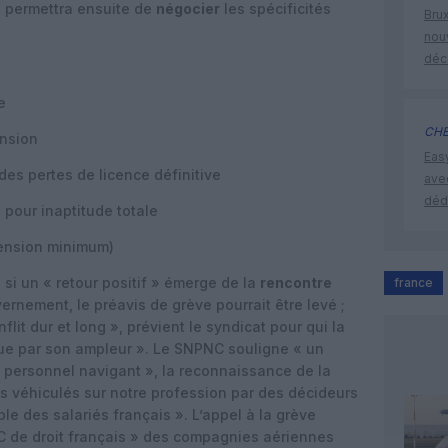
i permettra ensuite de
négocier
les spécificités
Brux
nouv
déc
e
CHE
ension
Eas
des pertes de licence définitive
ave
déd
e pour inaptitude totale
pension minimum)
si un « retour positif » émerge de la
rencontre
france
rnement, le préavis de grève pourrait être levé ;
lit dur et long », prévient le syndicat pour qui la
ique par son ampleur ». Le SNPNC souligne « un
e personnel navigant », la reconnaissance de la
és véhiculés sur notre profession par des décideurs
ble des salariés français ». L’appel à la grève
 de droit français » des compagnies aériennes