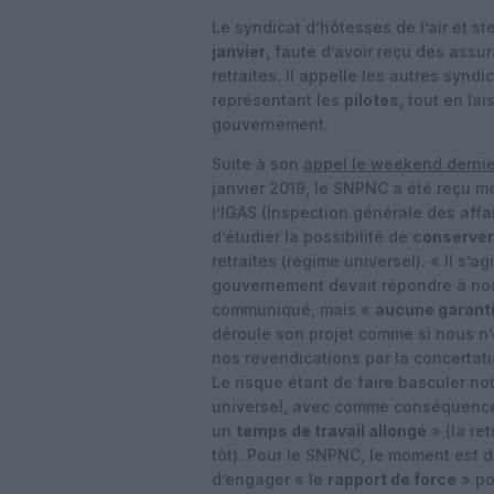
Le syndicat d’hôtesses de l’air et s
janvier
, faute d’avoir reçu des assu
retraites. Il appelle les autres synd
représentant les
pilotes
, tout en la
gouvernement.
Suite à son
appel le weekend dernie
janvier 2019, le SNPNC a été reçu m
l’IGAS (Inspection générale des affa
d’étudier la possibilité de
conserver
retraites (régime universel). « Il s’
gouvernement devait répondre à no
communiqué, mais «
aucune garant
déroule son projet comme si nous n’e
nos revendications par la concertati
Le risque étant de faire basculer n
universel, avec comme conséquence
un
temps de travail allongé
» (la re
tôt). Pour le SNPNC, le moment est 
d’engager « le
rapport de force
» po