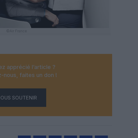
©Air France
z apprécié l’article ?
-nous, faites un don !
OUS SOUTENIR