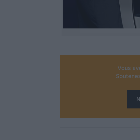
Vous ave
Soutenez
N