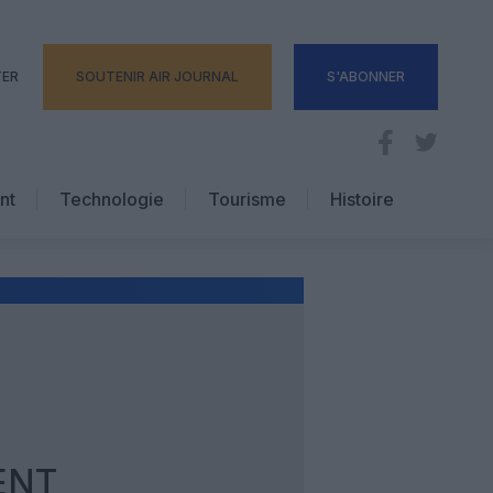
TER
SOUTENIR AIR JOURNAL
S'ABONNER
nt
Technologie
Tourisme
Histoire
Pratique
Hôtellerie
Voyages d’affaires
ENT