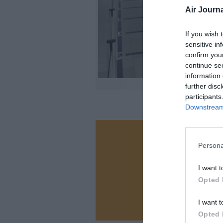
Air Journa
If you wish 
sensitive in
confirm you
continue se
information 
further disc
participants
Downstream 
Vous ave
Persona
Soutenez
I want t
Opted 
N
I want t
Opted 