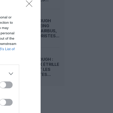
sonal or
FARNBOROUGH
ection to
2026 : BOEING
ou may
DEVANCE AIRBUS,
 personal
LES MOTORISTES...
out of the
 downstream
B’s List of
FARNBOROUGH :
TIM CLARK ÉTRILLE
BOEING ET LES
MOTORISTES...