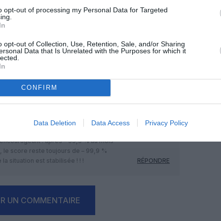
to opt-out of processing my Personal Data for Targeted
ing.
In
o opt-out of Collection, Use, Retention, Sale, and/or Sharing
ersonal Data that Is Unrelated with the Purposes for which it
lected.
Facebook
Twitter
Pinterest
LinkedIn
Email
Print
In
CONFIRM
MENTAIRE(S)
Data Deletion
Data Access
Privacy Policy
20 octobre 2020 - 12 h 04 min
s encourageant : après – 99,9 % au mois
, le score reste toujours de – 99,9 %
situation est stabilisée ! ! !
RÉPONDRE
ER UN COMMENTAIRE