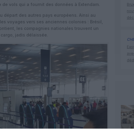
 de vols qui a fournit des données à Extendam.
Brux
nouv
u départ des autres pays européens. Ainsi au
déc
les voyages vers ses anciennes colonies : Brésil,
Contient, les compagnies nationales trouvent un
 cargo, jadis délaissée.
CHE
Eas
ave
déd