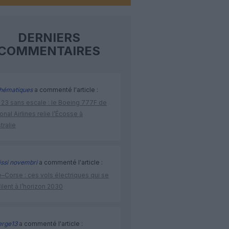
DERNIERS
COMMENTAIRES
hématiques
a commenté l'article :
 23 sans escale : le Boeing 777F de
onal Airlines relie l’Écosse à
stralie
issi novembri
a commenté l'article :
–Corse : ces vols électriques qui se
ilent à l’horizon 2030
rge13
a commenté l'article :