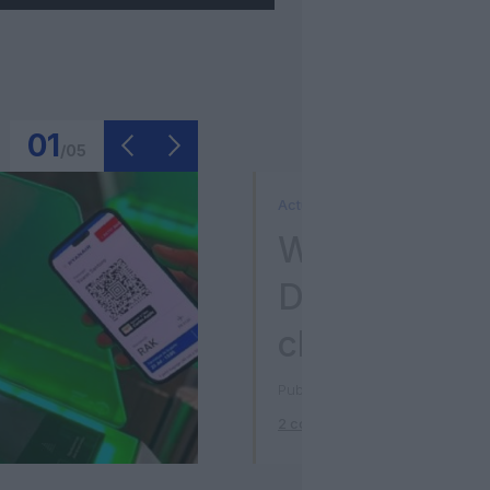
01
/
05
Actualité
Washington D
Donald Trum
chantier géa
milliards de 
Publié le 1 août 2026 à 11h00
p
2 commentaires