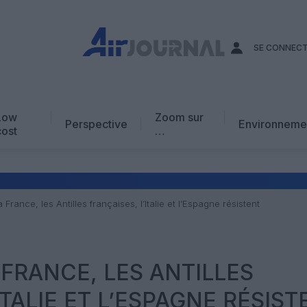
SE CONNEC
Low
Zoom sur
Perspective
Environneme
cost
…
Edito
En chiffres
Avis d’expert
 France, les Antilles françaises, l’Italie et l’Espagne résistent
AJ Académie
Vidéo
 FRANCE, LES ANTILLES
ITALIE ET L’ESPAGNE RÉSIST