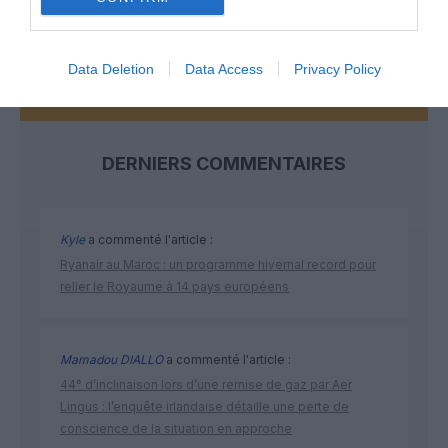
Data Deletion
Data Access
Privacy Policy
DERNIERS COMMENTAIRES
Kyle
a commenté l'article :
Ryanair au Maroc : un programme hivernal record pour
relier le Royaume à 14 pays européens
Mamadou DIALLO
a commenté l'article :
44° d’inclinaison lors d’une remise de gaz par Aer
Lingus : l’enquête irlandaise détaille une perte de
conscience de la situation en approche