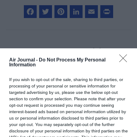
Facebook
Twitter
Pinterest
LinkedIn
Email
Print
COMMENTAIRE(S)
Air Journal -
Do Not Process My Personal
Information
GVA1112
a commenté :
18 décembre 2020 - 10 h
19 min
If you wish to opt-out of the sale, sharing to third parties, or
Ouahhh !! les britaniques vont connaitre un “Notre Dames des
processing of your personal or sensitive information for
landes !!
targeted advertising by us, please use the below opt-out
So Great !! Welcome on Board !!
section to confirm your selection. Please note that after your
ZAD, comment cela se traduit en anglais !!!
opt-out request is processed you may continue seeing
interest-based ads based on personal information utilized by
RÉPONDRE
us or personal information disclosed to third parties prior to
your opt-out. You may separately opt-out of the further
disclosure of your personal information by third parties on the
EnGreve
a commenté :
22 décembre 2020 -