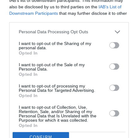
IAB’s list of downstream participants. This information may
10 h 00 min
also be disclosed by us to third parties on the
IAB’s List of
Downstream Participants
that may further disclose it to other
Traduction : DAZ
third parties.
RÉPONDRE
Personal Data Processing Opt Outs
I want to opt-out of the Sharing of my
personal data.
Opted In
LAISSER UN COMMENTAIRE
I want to opt-out of the Sale of my
Personal Data.
Opted In
FAIRE UN DON
I want to opt-out of processing my
Personal Data for Targeted Advertising.
Opted In
Appel aux lecteurs !
Soutenez Air Journal participez
à son
I want to opt-out of Collection, Use,
Retention, Sale, and/or Sharing of my
développement !
Personal Data that Is Unrelated with the
Purposes for which it was collected.
Opted In
CONFIRM
NOUS SOUTENIR