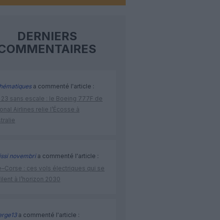
DERNIERS
COMMENTAIRES
hématiques
a commenté l'article :
 23 sans escale : le Boeing 777F de
onal Airlines relie l’Écosse à
stralie
issi novembri
a commenté l'article :
–Corse : ces vols électriques qui se
ilent à l’horizon 2030
rge13
a commenté l'article :