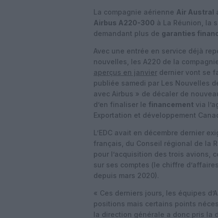
La compagnie aérienne
Air Austral
a
Airbus A220-300
à La Réunion, la 
demandant plus de
garanties finan
Avec une entrée en service déjà repo
nouvelles, les A220 de la compagni
aperçus en janvier
dernier vont se f
publiée samedi par Les Nouvelles de
avec Airbus » de décaler de nouveau
d’en finaliser le
financement
via l’a
Exportation et développement Canad
L’EDC avait en décembre dernier ex
français, du Conseil régional de la 
pour l’acquisition des trois avions,
sur ses comptes (le chiffre d’affai
depuis mars 2020).
« Ces derniers jours, les équipes d’
positions mais certains points néces
la direction générale a donc pris la 