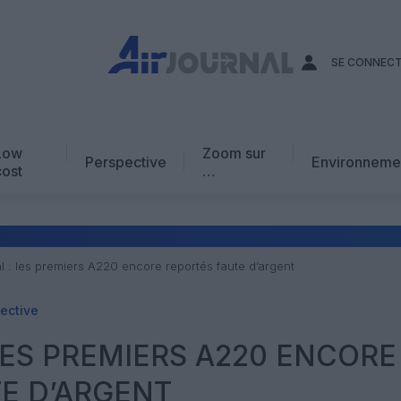
SE CONNEC
Low
Zoom sur
Perspective
Environneme
cost
…
Edito
En chiffres
Avis d’expert
al : les premiers A220 encore reportés faute d’argent
AJ Académie
ective
Vidéo
 LES PREMIERS A220 ENCORE
E D’ARGENT