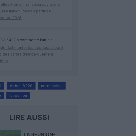
elles–Porto : Transavia ouvre une
elle liaison loisirs à partir de
embre 2026
CK LAST
a commenté l'article :
yJet fait monter les doudous à bord
c des cartes d’embarquement
iées
l
Airbus A220
coronavirus
e
la reunion
LIRE AUSSI
LA RÉUNION-