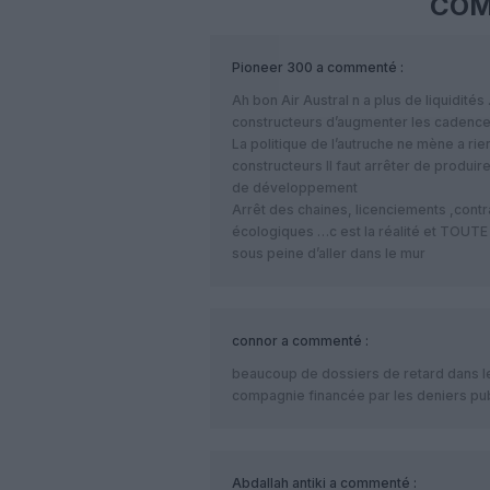
COM
Pioneer 300
a commenté :
Ah bon Air Austral n a plus de liquidité
constructeurs d’augmenter les cadenc
La politique de l’autruche ne mène a ri
constructeurs Il faut arrêter de produir
de développement
Arrêt des chaines, licenciements ,contr
écologiques …c est la réalité et TOUTE la
sous peine d’aller dans le mur
connor
a commenté :
beaucoup de dossiers de retard dans le
compagnie financée par les deniers pub
Abdallah antiki
a commenté :