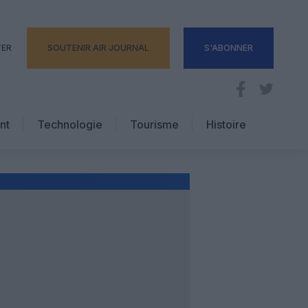
TER
SOUTENIR AIR JOURNAL
S'ABONNER
nt
Technologie
Tourisme
Histoire
Pratique
Hôtellerie
Voyages d’affaires