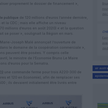
aliser proprement le dossier de financement »,
Brux
nouv
déc
de publique
de 120 millions d’euros l’année dernière,
 et la CDC ; mais elle affiche un niveau
70 millions d’euros en août 2020) « et la question
CHE
ait se poser », soulignait la Région en mars.
Eas
 Marie-Joseph Malé annonçait l’ouverture de
ave
dans le domaine de la coopération commerciale »,
déd
ons peuvent être posées. Y compris celle
vril, le ministre de l’Economie Bruno Le Maire
ons d’euros pour la Sematra.
air austra
19
une commande ferme pour trois A220-300 de
epidemi
ires et 120 en Economie), afin de remplacer ses
 ; ils devaient initialement être livrés entre