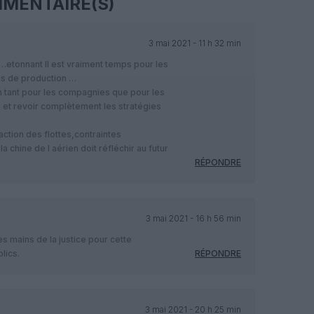
MENTAIRE(S)
3 mai 2021 - 11 h 32 min
s …etonnant Il est vraiment temps pour les
es de production …
en tant pour les compagnies que pour les
e et revoir complètement les stratégies
action des flottes,contraintes
 chine de l aérien doit réfléchir au futur
RÉPONDRE
3 mai 2021 - 16 h 56 min
s mains de la justice pour cette
lics.
RÉPONDRE
3 mai 2021 - 20 h 25 min