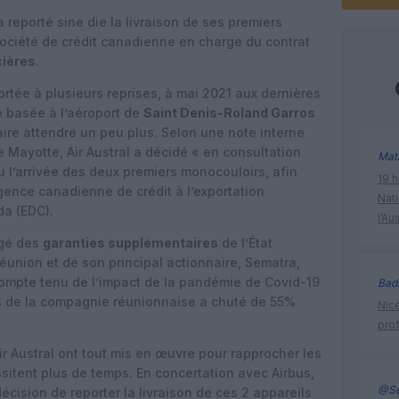
 reporté sine die la livraison de ses premiers
société de crédit canadienne en charge du contrat
cières
.
rtée à plusieurs reprises, à mai 2021 aux dernières
e basée à l’aéroport de
Saint Denis-Roland Garros
aire attendre un peu plus. Selon une note interne
 Mayotte, Air Austral a décidé « en consultation
Mat
 l’arrivée des deux premiers monocouloirs, afin
19 h
gence canadienne de crédit à l’exportation
Nati
a (EDC).
l’Au
igé des
garanties supplémentaires
de l’État
Réunion et de son principal actionnaire, Sematra,
 compte tenu de l’impact de la pandémie de Covid-19
Bad
res de la compagnie réunionnaise a chuté de 55%
Nice
prof
Air Austral ont tout mis en œuvre pour rapprocher les
sitent plus de temps. En concertation avec Airbus,
@Se
décision de reporter la livraison de ces 2 appareils