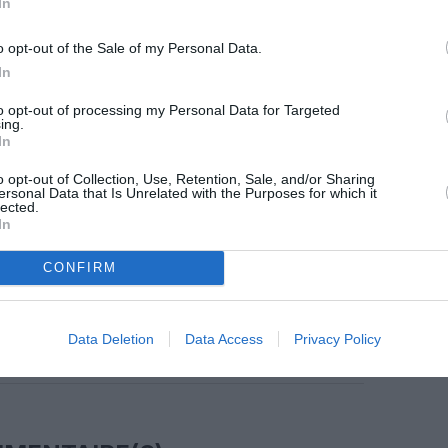
In
o opt-out of the Sale of my Personal Data.
In
z apprécié l’article ?
to opt-out of processing my Personal Data for Targeted
-nous, faites un don !
ing.
In
o opt-out of Collection, Use, Retention, Sale, and/or Sharing
OUS SOUTENIR
ersonal Data that Is Unrelated with the Purposes for which it
lected.
In
CONFIRM
Data Deletion
Data Access
Privacy Policy
Facebook
Twitter
Pinterest
LinkedIn
Email
Print