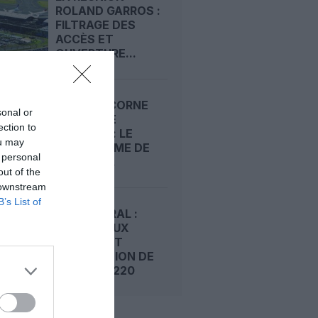
ROLAND GARROS :
FILTRAGE DES
ACCÈS ET
OUVERTURE...
MYCAPRICORNE
sonal or
NOUVELLE
ection to
FORMULE : LE
ou may
PROGRAMME DE
 personal
FIDÉLITÉ...
out of the
 downstream
B’s List of
AIR AUSTRAL :
RETOUR AUX
PROFITS ET
PRÉPARATION DE
L’APRÈS‑A220