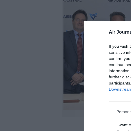
Air Journa
If you wish 
sensitive in
confirm you
continue se
information 
further disc
participants
Downstream 
Persona
I want t