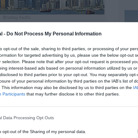
©Cathay Pacific
l -
Do Not Process My Personal Information
to opt-out of the sale, sharing to third parties, or processing of your per
formation for targeted advertising by us, please use the below opt-out s
r selection. Please note that after your opt-out request is processed y
eing interest-based ads based on personal information utilized by us or
disclosed to third parties prior to your opt-out. You may separately opt-
z apprécié l’article ?
losure of your personal information by third parties on the IAB’s list of
-nous, faites un don !
. This information may also be disclosed by us to third parties on the
IA
Participants
that may further disclose it to other third parties.
OUS SOUTENIR
l Data Processing Opt Outs
o opt-out of the Sharing of my personal data.