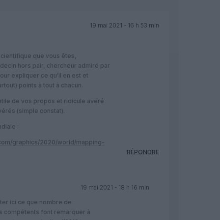
19 mai 2021 - 16 h 53 min
ientifique que vous êtes,
ecin hors pair, chercheur admiré par
pour expliquer ce qu’il en est et
rtout) points à tout à chacun.
ile de vos propos et ridicule avéré
érés (simple constat).
diale :
.com/graphics/2020/world/mapping-
RÉPONDRE
19 mai 2021 - 18 h 16 min
ter ici ce que nombre de
s compétents font remarquer à