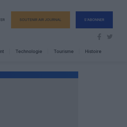
TER
SOUTENIR AIR JOURNAL
S'ABONNER
nt
Technologie
Tourisme
Histoire
Pratique
Hôtellerie
Voyages d’affaires