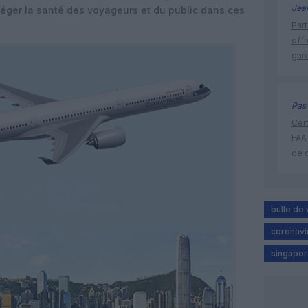
Jea
téger la santé des voyageurs et du public dans ces
Part
off
gar
Pas 
Cert
FAA
de 
bulle de
coronavi
singapore