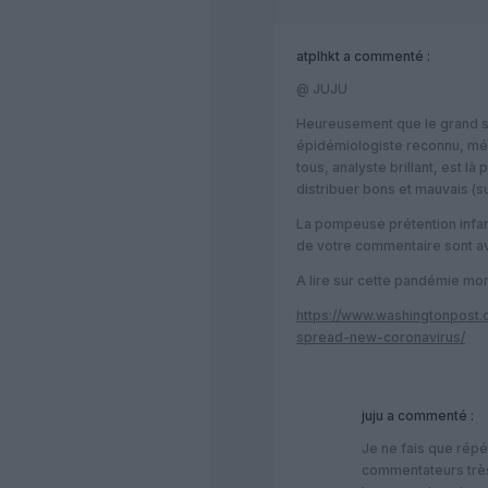
atplhkt
a commenté :
@ JUJU
Heureusement que le grand sc
épidémiologiste reconnu, méd
tous, analyste brillant, est là 
distribuer bons et mauvais (su
La pompeuse prétention infant
de votre commentaire sont av
A lire sur cette pandémie mon
https://www.washingtonpost
spread-new-coronavirus/
juju
a commenté :
Je ne fais que répé
commentateurs trè