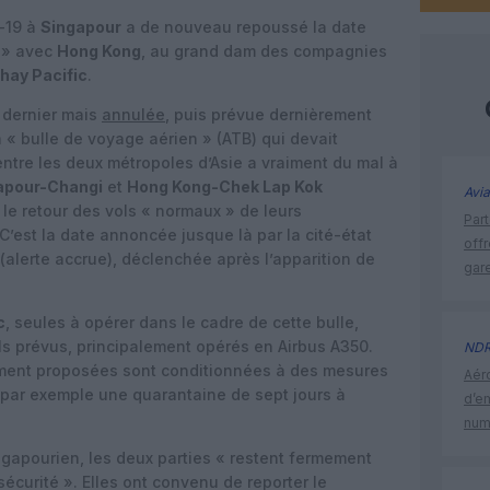
-19 à
Singapour
a de nouveau repoussé la date
e » avec
Hong Kong
, au grand dam des compagnies
hay Pacific
.
 dernier mais
annulée
, puis prévue dernièrement
la « bulle de voyage aérien » (ATB) qui devait
entre les deux métropoles d’Asie a vraiment du mal à
apour-Changi
et
Hong Kong-Chek Lap Kok
Avia
 le retour des vols « normaux » de leurs
Part
’est la date annoncée jusque là par la cité-état
off
 (alerte accrue), déclenchée après l’apparition de
gar
c
, seules à opérer dans le cadre de cette bulle,
s prévus, principalement opérés en Airbus A350.
ND
ement proposées sont conditionnées à des mesures
Aéro
 par exemple une quarantaine de sept jours à
d’e
num
ngapourien, les deux parties « restent fermement
sécurité ». Elles ont convenu de reporter le