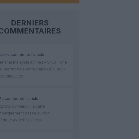
DERNIERS
COMMENTAIRES
tion
a commenté l'article :
enariat Malaysia Airlines – SNCF : une
re intermodale entre Paris-CDG et 27
es françaises
R
a commenté l'article :
ports du Maroc : la carte
mbarquement passe au tout
érique avec Pax Check