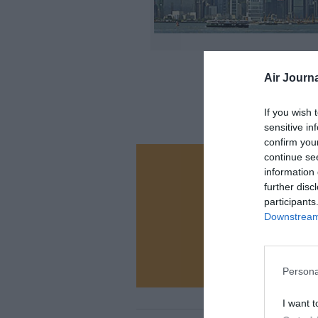
Air Journa
If you wish 
sensitive in
confirm you
continue se
information 
Vous ave
further disc
Soutenez
participants
Downstream 
N
Persona
I want t