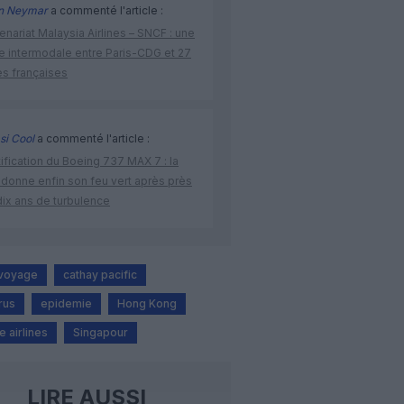
n Neymar
a commenté l'article :
enariat Malaysia Airlines – SNCF : une
re intermodale entre Paris-CDG et 27
es françaises
si Cool
a commenté l'article :
ification du Boeing 737 MAX 7 : la
 donne enfin son feu vert après près
dix ans de turbulence
 voyage
cathay pacific
rus
epidemie
Hong Kong
 airlines
Singapour
LIRE AUSSI