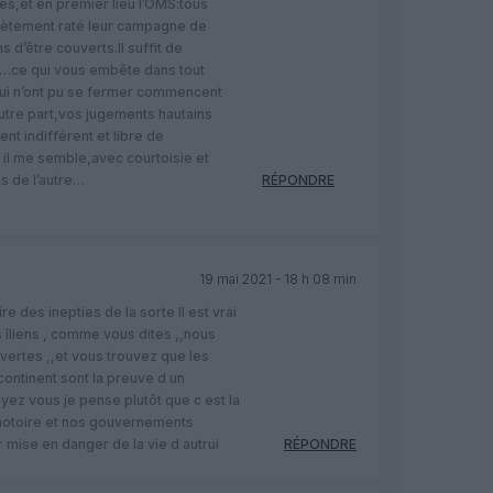
s,et en premier lieu l’OMS:tous
lètement raté leur campagne de
s d’être couverts.Il suffit de
x…ce qui vous embête dans tout
qui n’ont pu se fermer commencent
autre part,vos jugements hautains
nt indifférent et libre de
l me semble,avec courtoisie et
is de l’autre…
RÉPONDRE
19 mai 2021 - 18 h 08 min
ire des inepties de la sorte Il est vrai
 îliens , comme vous dites ,,nous
uvertes ,,et vous trouvez que les
 continent sont la preuve d un
ez vous je pense plutôt que c est la
otoire et nos gouvernements
 mise en danger de la vie d autrui
RÉPONDRE