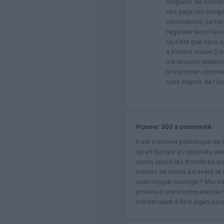
longueur de colonne
ces pays ont comp
vaccinations,certain
regarder leurs tau
ça,c’est que ceux 
à s’ouvrir mieux.D’
me laissent totaleme
m’exprimer comme i
sans mépris de l’av
Pioneer 300
a commenté :
Il est vraiment pathétique de l
qu en Europe a l opposés des
avons laissé les frontières o
milliers de morts à travers le
quelconque courage ? Moi voy
preuve d une incompétence n
mériteraient d être jugés pour