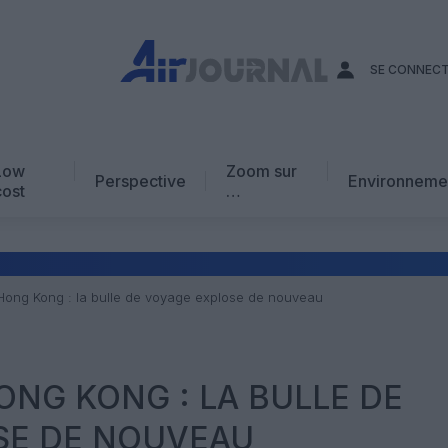
SE CONNEC
Low
Zoom sur
Perspective
Environneme
cost
…
Edito
En chiffres
Avis d’expert
Hong Kong : la bulle de voyage explose de nouveau
AJ Académie
Vidéo
ONG KONG : LA BULLE DE
SE DE NOUVEAU