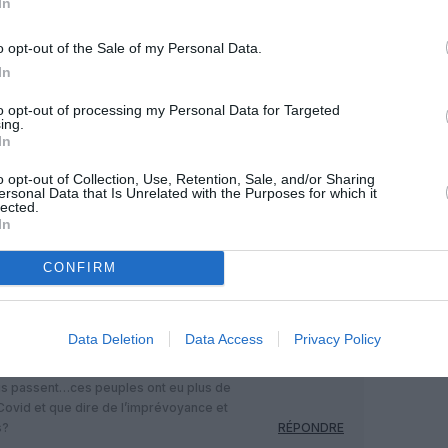
In
o opt-out of the Sale of my Personal Data.
In
Facebook
Twitter
Pinterest
LinkedIn
Email
Print
to opt-out of processing my Personal Data for Targeted
ing.
In
MENTAIRE(S)
o opt-out of Collection, Use, Retention, Sale, and/or Sharing
ersonal Data that Is Unrelated with the Purposes for which it
lected.
19 mai 2021 - 14 h 57 min
In
se sont bouclés à double tour face aux
CONFIRM
 se voient confrontés à 38 malheureux
Singapour!!)…à l’instar des trouillards
e sont TOUS glorifiés d’avoir vaincu la
 forte campagne de vaccination,se
Data Deletion
Data Access
Privacy Policy
dicule partout dans ces pays…voilà où mène
rd-coréenne trop facile à mener quand on
virus passent…ces peuples ont eu plus de
Covid et que dire de l’imprévoyance et
s?
RÉPONDRE