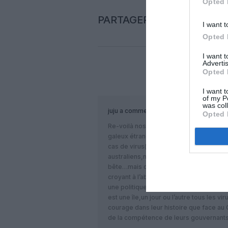
Opted 
PARTAGER L'ARTICLE
I want t
Opted 
I want 
Advertis
Opted 
COM
I want t
of my P
was col
juju
a commenté :
Opted 
Re-voilà nos isolationnistes îliens qui 
galeux étrangers mais qui,malgré tout,
cas de virus(sur 5 millions d’habitants à 
australiens,néo-zélandais,japonais qui s
bête…mais qui ont oublié de mener une
croyant à l’abri,taux de vaccination ri
une politique d’isolement total à la no
est une île,un jour ou l’autre tous les 
courage dans leur histoire que face au 
de la compétence de leurs gouvernant