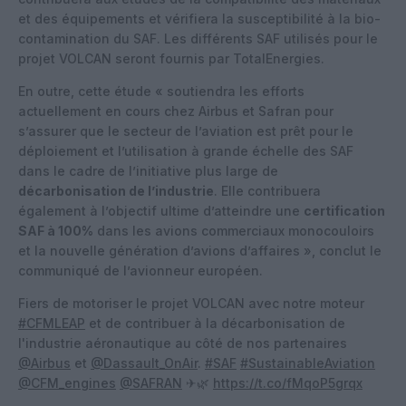
et des équipements et vérifiera la susceptibilité à la bio-
contamination du SAF. Les différents SAF utilisés pour le
projet VOLCAN seront fournis par TotalEnergies.
En outre, cette étude « soutiendra les efforts
actuellement en cours chez Airbus et Safran pour
s’assurer que le secteur de l’aviation est prêt pour le
déploiement et l’utilisation à grande échelle des SAF
dans le cadre de l’initiative plus large de
décarbonisation de l’industrie
. Elle contribuera
également à l’objectif ultime d’atteindre une
certification
SAF à 100%
dans les avions commerciaux monocouloirs
et la nouvelle génération d’avions d’affaires », conclut le
communiqué de l’avionneur européen.
Fiers de motoriser le projet VOLCAN avec notre moteur
#CFMLEAP
et de contribuer à la décarbonisation de
l'industrie aéronautique au côté de nos partenaires
@Airbus
et
@Dassault_OnAir
.
#SAF
#SustainableAviation
@CFM_engines
@SAFRAN
✈🌿
https://t.co/fMqoP5grqx