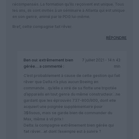
récompensés. La formation qu’ils reçoivent est unique. Tous
les ans, ils sont invités à un séminaire à Atlanta qui est unique
en son genre, animé par le PDG lui-même.
Bref, cette compagnie fait rêver.
RÉPONDRE
Ben oui: extrêmement bien
7 juillet 2021 - 14 h 43
gérée…
a commenté :
min
C’est probablement à cause de cette gestion qui fait
rêver que Delta n’a plus aucun Boeing en
commande…qu’elle a viré de sa flotte une tripotée
d’appareils en tout genre du même constructeur…ne
gardant que les éprouvés 737-800/900, dont elle
acquiert une poignée supplémentaire pour
3$6sous, mais se garde bien de commander du
Max, même à vil prix !
Delta: la compagnie extrêmement bien gérée qui
fait rêver…et dont l’exemple est à suivre ?