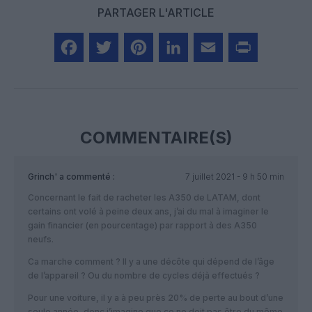
PARTAGER L'ARTICLE
Facebook
Twitter
Pinterest
LinkedIn
Email
Print
COMMENTAIRE(S)
Grinch'
a commenté :
7 juillet 2021 - 9 h 50 min
Concernant le fait de racheter les A350 de LATAM, dont
certains ont volé à peine deux ans, j’ai du mal à imaginer le
gain financier (en pourcentage) par rapport à des A350
neufs.
Ca marche comment ? Il y a une décôte qui dépend de l’âge
de l’appareil ? Ou du nombre de cycles déjà effectués ?
Pour une voiture, il y a à peu près 20% de perte au bout d’une
seule année, donc j’imagine que ce ne doit pas être du même