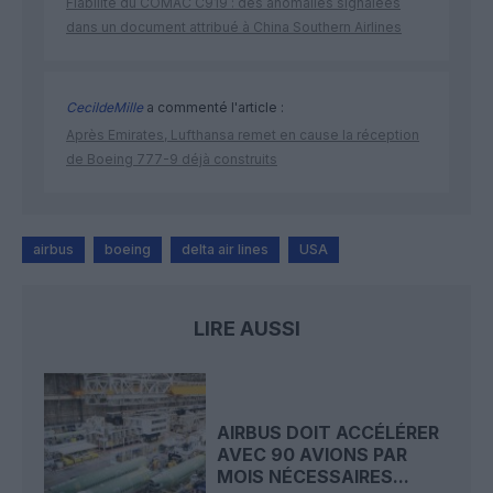
Fiabilité du COMAC C919 : des anomalies signalées
dans un document attribué à China Southern Airlines
CecildeMille
a commenté l'article :
Après Emirates, Lufthansa remet en cause la réception
de Boeing 777-9 déjà construits
airbus
boeing
delta air lines
USA
LIRE AUSSI
AIRBUS DOIT ACCÉLÉRER
AVEC 90 AVIONS PAR
MOIS NÉCESSAIRES...