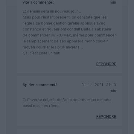
vite
a commenté :
min
Et demain sera un nouveau jour…
Mais pour l’instant présent, on constate que les
règles de bonne gestion qu’elle applique avec
constance et rigueur ont conduit Delta à s’abstenir
de commander du 737Max, même pour commencer
le remplacement de ses appareils mono couloir
moyen courrier les plus anciens…
Ça, c’est juste un fait!
RÉPONDRE
Spider
a commenté :
8 juillet 2021 - 3 h 10
min
Et l’inverse (interêt de Delta pour du max) est peut
aussi dans tes rêves
RÉPONDRE