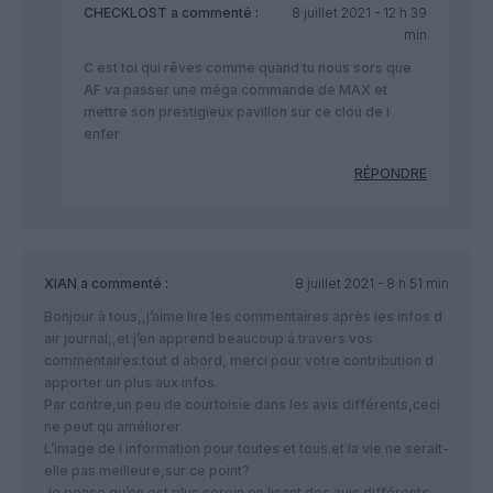
CHECKLOST
a commenté :
8 juillet 2021 - 12 h 39
min
C est toi qui rêves comme quand tu nous sors que
AF va passer une méga commande de MAX et
mettre son prestigieux pavillon sur ce clou de l
enfer
RÉPONDRE
XIAN
a commenté :
8 juillet 2021 - 8 h 51 min
Bonjour à tous,,j’aime lire les commentaires après les infos d
air journal,,et j’en apprend beaucoup à travers vos
commentaires.tout d abord, merci pour votre contribution d
apporter un plus aux infos.
Par contre,un peu de courtoisie dans les avis différents,ceci
ne peut qu améliorer
L’image de l information pour toutes et tous.et la vie ne serait-
elle pas meilleure,sur ce point?
Je pense qu’on est plus serein en lisant des avis différents