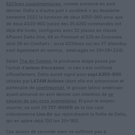
A321neo supplémentaires
, comme annoncé en avril
dernier. Delta a d’autre part « accéléré » au deuxième
semestre 2022 la livraison de deux A350-900 ainsi que
de deux A330-900 (seize des 35 A350 commandés ont
déjà été livrés, configurés avec 32 places en classe
Affaires Delta One, 48 en Premium et 226 en Economie
dont 36 en Comfort+ ; onze A330neo sur les 37 attendus
sont également en service, aménagés en 29+28+224).
Selon
The Air Current
, la prochaine étape passe par
l’achat d’
avions d’occasion
: si rien n’est confirmé
officiellement, Delta aurait signé pour
sept A350-900
utilisés par
LATAM Airlines
(dont elle est actionnaire et
partenaire de
coentreprise
), le groupe latino-américain
ayant annoncé en avril dernier son intention de
se
séparer de ses onze exemplaires
. Et pour le moyen-
courrier, ce sont 29
737-900ER
de la low cost
indonésienne
Lion Air
qui rejoindraient la flotte de Delta,
qui en opère déjà 130 (en 20+160).
Ces avions de seconde main ne suffiront pas à