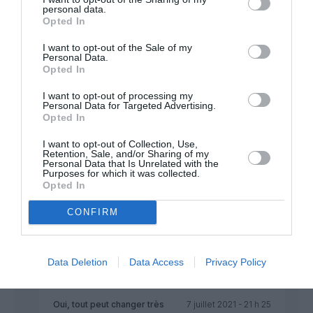
Alors que Delta doit encore faire son choix.
personal data.
Opted In
Bref, des situations un peu inversées.
( Sauf dans le domaine des grands long-courriers, où les
I want to opt-out of the Sale of my
Personal Data.
deux compagnies avancent leur renouvellement depuis déjà
Opted In
quelque temps )
I want to opt-out of processing my
RÉPONDRE
Personal Data for Targeted Advertising.
Opted In
I want to opt-out of Collection, Use,
Tilo
a commenté :
7 juillet 2021 - 17 h 52 min
Retention, Sale, and/or Sharing of my
Personal Data that Is Unrelated with the
Purposes for which it was collected.
Depuis quand Delta se garde bien de commander du Max? Ça
Opted In
c’est peut-être dans tes rêves mais Delta n’a jamais dit
officielement que le Max ne les intéresse pas, pour l’instant
CONFIRM
ils en n’ont pas besoin mais peut être un jour… ont ne sais pas
se qui peu se passer en quelques semaines tout change vite.
RÉPONDRE
Data Deletion
Data Access
Privacy Policy
Oui, tout peut changer très
7 juillet 2021 - 21 h 25