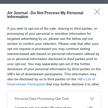
Greg6
a commenté :
7 juillet 2021 - 17 h 18 min
Air Journal -
Do Not Process My Personal
Les choix de Delta et United ne sont pas comparables, car
Information
leurs flottes sont dans des situations différentes.
Delta a commencé depuis déjà quelques années son grand
If you wish to opt-out of the sale, sharing to third parties, or
renouvellement de flotte au niveau monocouloirs
processing of your personal or sensitive information for
court/moyen courrier. Chose que commence à peine united.
targeted advertising by us, please use the below opt-out
Delta a une flotte récente de 257 b737-900er et a321ceo,
section to confirm your selection. Please note that after your
d’ailleurs elle attend encore les sept derniers 321ceo.
opt-out request is processed you may continue seeing
S’y ajoutent une commande de 100 a321neo en cours, ainsi
interest-based ads based on personal information utilized by
que 95 a220 dont une moitié est déjà en flotte.
us or personal information disclosed to third parties prior to
Donc ils choisissent pour l’instant de simplement compléter
your opt-out. You may separately opt-out of the further
ce qu’ils ont déjà :
disclosure of your personal information by third parties on the
25 a321neo de plus ajoutés à la précédente commande, 29
b737-900er d’occasion.
IAB’s list of downstream participants. This information may
also be disclosed by us to third parties on the
IAB’s List of
A l’inverse de leur milieu de gamme, où les b757 et b767
Downstream Participants
that may further disclose it to other
commencent à prendre sérieusement de l’âge.
third parties.
Alors que United, au contraire, a déjà entamé son
renouvellement à ce niveau.
Personal Data Processing Opt Outs
Avec des b787-8, et des a321xlr en commande.
Du coup ils n’ont plus qu’à compléter en cas de besoin.
I want to opt-out of the Sharing of my