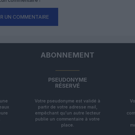
un commentaire !
ER UN COMMENTAIRE
ABONNEMENT
PSEUDONYME
RÉSERVÉ
'une
Votre pseudonyme est validé à
Vo
deaux
partir de votre adresse mail,
eure
empêchant qu'un autre lecteur
com
.
publie un commentaire à votre
place.
mo