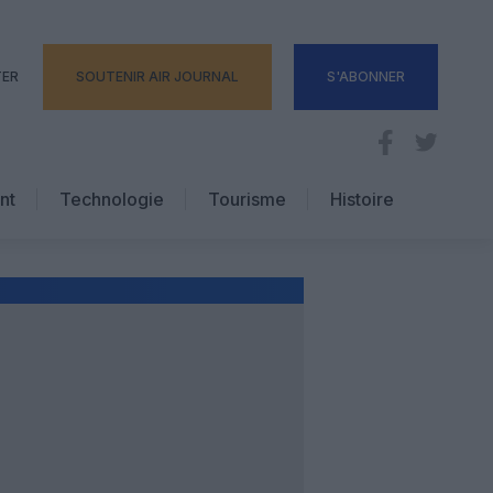
TER
SOUTENIR AIR JOURNAL
S'ABONNER
nt
Technologie
Tourisme
Histoire
Pratique
Hôtellerie
Voyages d’affaires