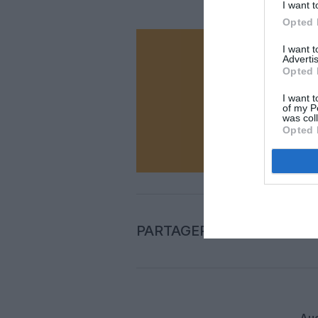
I want t
Opted 
I want 
Vous ave
Advertis
Opted 
Soutenez
I want t
of my P
was col
N
Opted 
PARTAGER L'ARTICLE