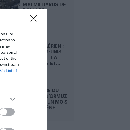
900 MILLIARDS DE
DOLLARS :
L’AVENIR
RADIEUX...
sonal or
ection to
MARCHÉ AÉRIEN :
ou may
LES ÉTATS-UNIS
 personal
DOMINENT, LA
out of the
FRANCE 9E ET...
 downstream
B’s List of
FERMETURE DU
DÉTROIT D’ORMUZ
: MOINS D’UN MOIS
DE KÉROSÈNE...