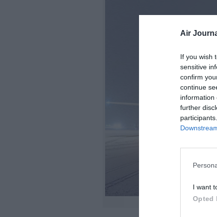
Air Journa
If you wish 
sensitive in
confirm you
continue se
information 
further disc
participants
Downstream 
Persona
I want t
Opted 