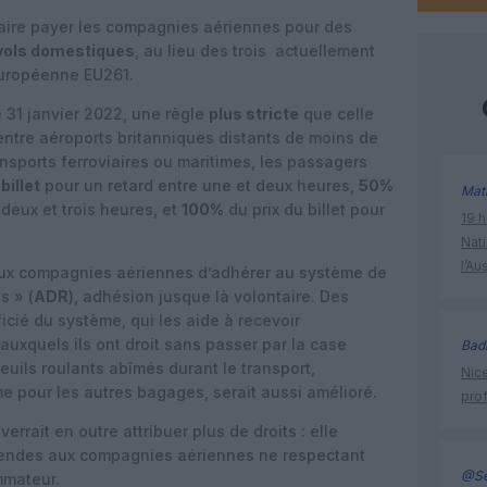
aire payer les compagnies aériennes pour des
vols domestiques
, au lieu des trois actuellement
européenne EU261.
 31 janvier 2022, une règle
plus stricte
que celle
s entre aéroports britanniques distants de moins de
sports ferroviaires ou maritimes, les passagers
billet
pour un retard entre une et deux heures,
50%
Mat
 deux et trois heures, et
100%
du prix du billet pour
19 h
Nati
l’Au
 aux compagnies aériennes d’adhérer au système de
s » (
ADR
), adhésion jusque là volontaire. Des
icié du système, qui les aide à recevoir
xquels ils ont droit sans passer par la case
Bad
uils roulants abîmés durant le transport,
Nice
me pour les autres bagages, serait aussi amélioré.
prof
verrait en outre attribuer plus de droits : elle
amendes aux compagnies aériennes ne respectant
@Se
mmateur.