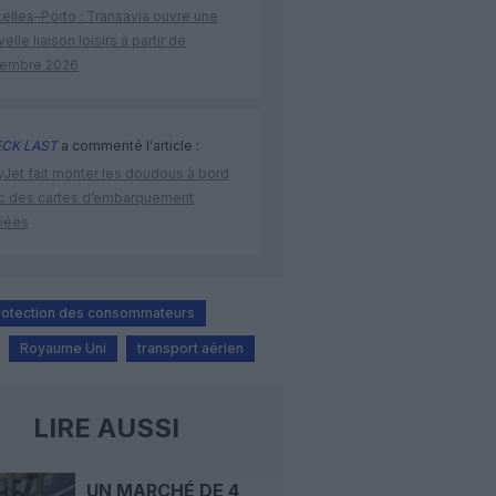
elles–Porto : Transavia ouvre une
elle liaison loisirs à partir de
embre 2026
CK LAST
a commenté l'article :
yJet fait monter les doudous à bord
c des cartes d’embarquement
iées
rotection des consommateurs
Royaume Uni
transport aérien
LIRE AUSSI
UN MARCHÉ DE 4