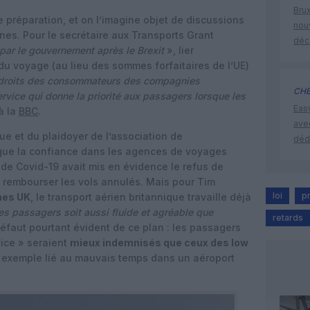
Brux
 préparation, et on l’imagine objet de discussions
nouv
es. Pour le secrétaire aux Transports Grant
déc
par le gouvernement après le Brexit
», lier
du voyage (au lieu des sommes forfaitaires de l’UE)
es droits des consommateurs des compagnies
CHE
ervice qui donne la priorité aux passagers lorsque les
Eas
 à la
BBC
.
ave
que et du plaidoyer de l’association de
déd
 que la confiance dans les agences de voyages
 de Covid-19 avait mis en évidence le refus de
rembourser les vols annulés. Mais pour Tim
loi
p
ines UK
, le transport aérien britannique travaille déjà
es passagers soit aussi fluide et agréable que
retards
défaut pourtant évident de ce plan : les passagers
ice » seraient
mieux indemnisés que ceux des low
r exemple lié au mauvais temps dans un aéroport