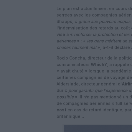
Le plan est actuellement en cours de
serrées avec les compagnies aérienn
Shapps, «
grâce aux pouvoirs acquis 
l’indemnisation des retards au coût 
vise à «
renforcer la protection et l
aériennes
» : «
les gens méritent un s
choses tournent mal
», a-t-il déclaré
Rocio Concha, directeur de la politi
consommateurs
Which?
, a rappelé
« avait chuté » lorsque la pandémie
certaines compagnies de voyage de 
Alderslade, directeur général d’
Airl
dur «
pour garantir que l’expérience d
possible
». Il n’a pas mentionné un 
de compagnies aériennes « full serv
cost
en cas de retard identique, pa
britannique…