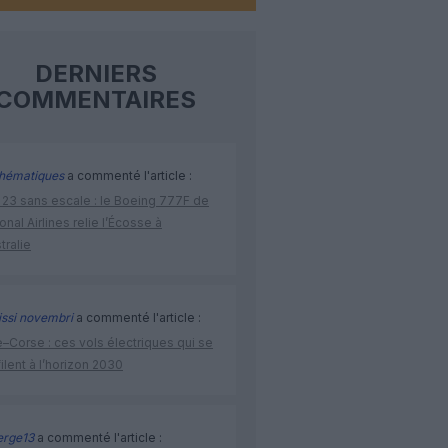
DERNIERS
COMMENTAIRES
hématiques
a commenté l'article :
 23 sans escale : le Boeing 777F de
onal Airlines relie l’Écosse à
stralie
issi novembri
a commenté l'article :
–Corse : ces vols électriques qui se
ilent à l’horizon 2030
rge13
a commenté l'article :