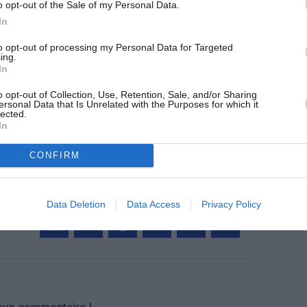
o opt-out of the Sale of my Personal Data.
In
to opt-out of processing my Personal Data for Targeted
z apprécié l’article ?
ing.
In
-nous, faites un don !
o opt-out of Collection, Use, Retention, Sale, and/or Sharing
ersonal Data that Is Unrelated with the Purposes for which it
lected.
OUS SOUTENIR
In
CONFIRM
Data Deletion
Data Access
Privacy Policy
Facebook
Twitter
Pinterest
LinkedIn
Email
Print