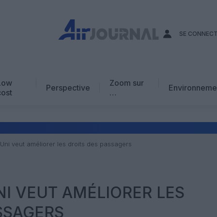
SE CONNEC
Low
Zoom sur
Perspective
Environneme
cost
…
Edito
En chiffres
Avis d’expert
ni veut améliorer les droits des passagers
AJ Académie
Vidéo
I VEUT AMÉLIORER LES
SSAGERS