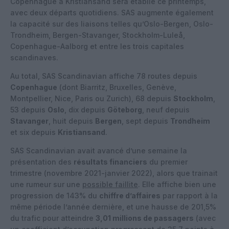
Copenhague à Kristiansand sera établie ce printemps,
avec deux départs quotidiens. SAS augmente également
la capacité sur des liaisons telles qu’Oslo-Bergen, Oslo-
Trondheim, Bergen-Stavanger, Stockholm-Luleå,
Copenhague-Aalborg et entre les trois capitales
scandinaves.
Au total, SAS Scandinavian affiche 78 routes depuis
Copenhague
(dont Biarritz, Bruxelles, Genève,
Montpellier, Nice, Paris ou Zurich), 68 depuis
Stockholm
,
53 depuis
Oslo
, dix depuis
Göteborg
, neuf depuis
Stavanger
, huit depuis
Bergen
, sept depuis
Trondheim
et six depuis
Kristiansand
.
SAS Scandinavian avait avancé d’une semaine la
présentation des
résultats financiers
du premier
trimestre (novembre 2021-janvier 2022), alors que trainait
une rumeur sur une
possible faillite
. Elle affiche bien une
progression de 143% du
chiffre d’affaires
par rapport à la
même période l’année dernière, et une hausse de 201,5%
du trafic pour atteindre
3,01 millions de passagers
(avec