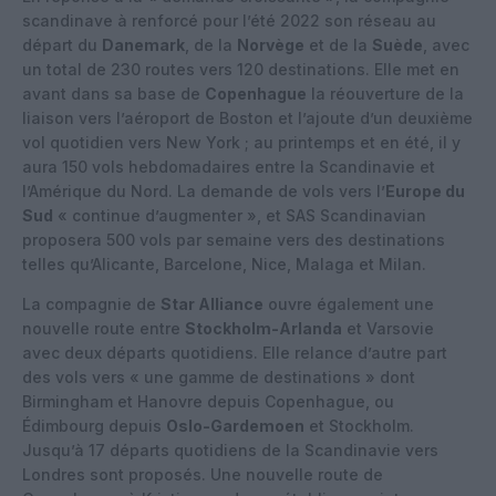
scandinave à renforcé pour l’été 2022 son réseau au
départ du
Danemark
, de la
Norvège
et de la
Suède
, avec
un total de 230 routes vers 120 destinations. Elle met en
avant dans sa base de
Copenhague
la réouverture de la
liaison vers l’aéroport de Boston et l’ajoute d’un deuxième
vol quotidien vers New York ; au printemps et en été, il y
aura 150 vols hebdomadaires entre la Scandinavie et
l’Amérique du Nord. La demande de vols vers l’
Europe du
Sud
« continue d’augmenter », et SAS Scandinavian
proposera 500 vols par semaine vers des destinations
telles qu’Alicante, Barcelone, Nice, Malaga et Milan.
La compagnie de
Star Alliance
ouvre également une
nouvelle route entre
Stockholm-Arlanda
et Varsovie
avec deux départs quotidiens. Elle relance d’autre part
des vols vers « une gamme de destinations » dont
Birmingham et Hanovre depuis Copenhague, ou
Édimbourg depuis
Oslo-Gardemoen
et Stockholm.
Jusqu’à 17 départs quotidiens de la Scandinavie vers
Londres sont proposés. Une nouvelle route de