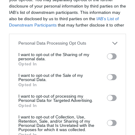
PARTAGER L'ARTICLE
disclosure of your personal information by third parties on the
IAB’s list of downstream participants. This information may
also be disclosed by us to third parties on the
IAB’s List of
Downstream Participants
that may further disclose it to other
third parties.
Facebook
Twitter
Pinterest
LinkedIn
Email
Print
Personal Data Processing Opt Outs
I want to opt-out of the Sharing of my
Aucun commentaire !
personal data.
Opted In
I want to opt-out of the Sale of my
LAISSER UN COMMENTAIRE
Personal Data.
Opted In
I want to opt-out of processing my
Personal Data for Targeted Advertising.
FAIRE UN DON
Opted In
I want to opt-out of Collection, Use,
Appel aux lecteurs !
Retention, Sale, and/or Sharing of my
Soutenez Air Journal participez
à son
Personal Data that Is Unrelated with the
Purposes for which it was collected.
développement !
Opted In