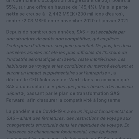
un coefficient d’occupation progressant de 25,7 points
à
55%
, sur une offre en hausse de 145,4%). Mais la
perte
nette
se creuse à -2,442 MSEK (230 millions d’euros),
contre -2,03 MSEK entre novembre 2020 et janvier 2021.
Depuis de nombreuses années, SAS «
est
accablée par
une structure de coûts non compétitive
, qui empêche
l’entreprise d’atteindre son plein potentiel. De plus, les deux
dernières années ont été les plus difficiles de l’histoire de
l’industrie aéronautique et l’avenir reste imprévisible. Les
habitudes de voyage et les conditions du marché évoluent et
auront un impact supplémentaire sur l’entreprise
», a
déclaré le CEO Anko van der Werff dans un communiqué.
SAS a donc selon lui «
plus que jamais besoin d’un nouveau
départ
», passant par le plan de transformation
SAS
Forward
afin d’assurer la compétitivité à long terme.
La pandémie de Covid-19 «
a eu un impact fondamental sur
SAS – allant des fermetures, des restrictions de voyage aux
changements structurels dans les habitudes de voyage. En
l’absence de changement fondamental, cela épuisera
rapidement les ressources de trésorerie de SAS
», souligne