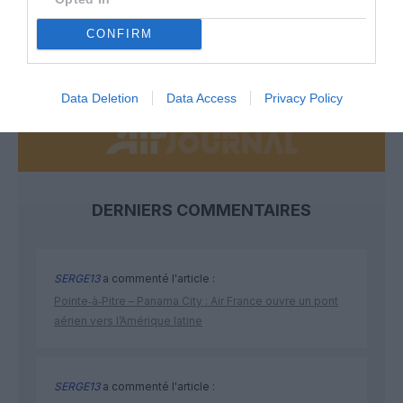
CONFIRM
NOUS SOUTENIR
Data Deletion
Data Access
Privacy Policy
DERNIERS COMMENTAIRES
SERGE13
a commenté l'article :
Pointe‑à‑Pitre – Panama City : Air France ouvre un pont
aérien vers l’Amérique latine
SERGE13
a commenté l'article :