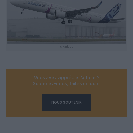
©Airbus
Vous avez apprécié l’article ?
Soutenez-nous, faites un don !
NOUS SOUTENIR