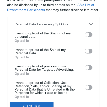
also be disclosed by us to third parties on the
IAB’s List of
parvient à s’imposer même au sein de compagnies comme
Air Canada, qui avait privilégié les MAX récemment.
Downstream Participants
that may further disclose it to other
Tant pis pour la cohérence de gammes, mais la performance
third parties.
des appareils prime dans ces cas de figure. Qui plus est, cela
permet pour Airbus des prix de vente conséquents, avec des
Personal Data Processing Opt Outs
marges élevées, de quoi fair ede ces modèles de vraies
I want to opt-out of the Sharing of my
cash-machines.
personal data.
Opted In
RÉPONDRE
I want to opt-out of the Sale of my
Personal Data.
Opted In
Rv2lyon
a commenté :
2 mars 2022 - 13 h 28 min
I want to opt-out of processing my
Air Canada s’est certainement rendus compte d’avoir fait une
Personal Data for Targeted Advertising.
erreur stratégique en prenant du Max car la gamme ne
Opted In
permet pas la souplesse que propose Airbus entre capacité
I want to opt-out of Collection, Use,
et distance.
Retention, Sale, and/or Sharing of my
Personal Data that Is Unrelated with the
Pour le coût, ils ont des équipages formés sur les deux
Purposes for which it was collected.
gammes donc en dehors d’un peu moins de souplesse, c’est
Opted In
essentiellement sur la maintenance que le coût sera
supérieur.
CONFIRM