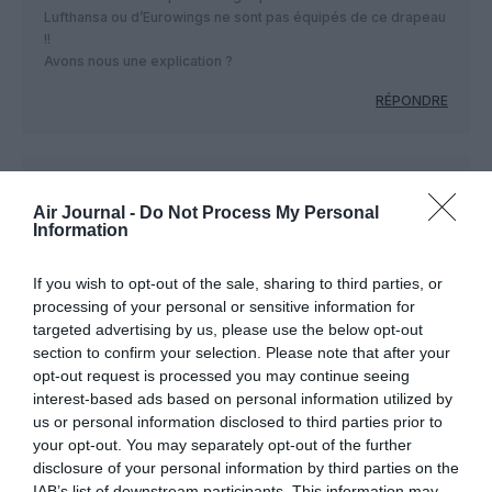
Lufthansa ou d’Eurowings ne sont pas équipés de ce drapeau
!!
Avons nous une explication ?
RÉPONDRE
jamma
a commenté :
2 mars 2022 - 9 h 56 min
Air Journal -
Do Not Process My Personal
Tous les avions immatriculés en Allemagne portent le
Information
drapeau national, soit sur la dérive ou le fuselage. C’est donc
le cas pour Lufthansa (fuselage), Condor (dérive), Eurowings
If you wish to opt-out of the sale, sharing to third parties, or
(fuselage) et aussi pour les Airbus assemblés en Allemagne.
processing of your personal or sensitive information for
Je crois qu’il s’agit d’une obligation légale de l’État allemand.
targeted advertising by us, please use the below opt-out
En France, il n’y a pas une telle obligation à ma connaissance.
section to confirm your selection. Please note that after your
RÉPONDRE
opt-out request is processed you may continue seeing
interest-based ads based on personal information utilized by
us or personal information disclosed to third parties prior to
your opt-out. You may separately opt-out of the further
Bencelliste
a commenté :
2 mars 2022 - 11 h 35 min
disclosure of your personal information by third parties on the
IAB’s list of downstream participants. This information may
l’A321, en version LR et XLR n’ayant pas de concurrent, il