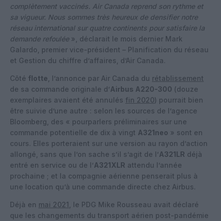
complètement vaccinés. Air Canada reprend son rythme et
sa vigueur. Nous sommes très heureux de densifier notre
réseau international sur quatre continents pour satisfaire la
demande refoulée
», déclarait le mois dernier Mark
Galardo, premier vice-président – Planification du réseau
et Gestion du chiffre d’affaires, d’Air Canada.
Côté
flotte
, l’annonce par Air Canada du
rétablissement
de sa commande originale d’
Airbus A220-300
(douze
exemplaires avaient été annulés
fin 2020
) pourrait bien
être suivie d’une autre : selon les sources de l’agence
Bloomberg, des « pourparlers préliminaires sur une
commande potentielle de dix à vingt
A321neo
» sont en
cours. Elles porteraient sur une version au rayon d’action
allongé, sans que l’on sache s’il s’agit de l’
A321LR
déjà
entré en service ou de l’
A321XLR
attendu l’année
prochaine ; et la compagnie aérienne penserait plus à
une location qu’à une commande directe chez Airbus.
Déjà en
mai 2021
, le PDG Mike Rousseau avait déclaré
que les changements du transport aérien post-pandémie