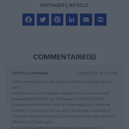
PARTAGER L'ARTICLE
Facebook
Twitter
Pinterest
LinkedIn
Email
Print
COMMENTAIRE(S)
GVA1112
a commenté :
2 mars 2022 - 8 h 54 min
Cette orientation vers les Airbus confirme la qualité de cet
avion.
Neanmoins, je reste toujours dubitatif sur la présence du
drapeau allemand sur les nouveaux A320/321 qui sont
provisoirement immatriculés en Allemagne (voir photo de
l’article). Ce qui ne se fait pas avec les avions construits à
Toulouse (drapeau français). C’est comme une appropriation
d’Airbus par l’Allemagne.
Et cela est d’autant plus étrange que les avions de la