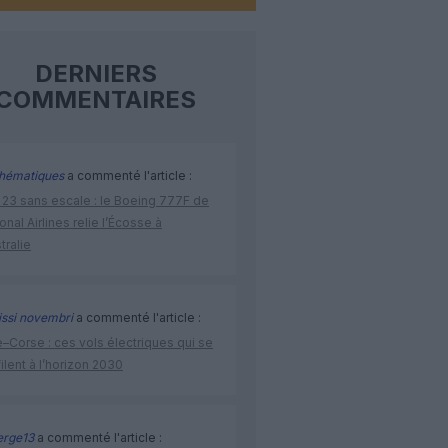
DERNIERS
COMMENTAIRES
hématiques
a commenté l'article :
 23 sans escale : le Boeing 777F de
onal Airlines relie l’Écosse à
stralie
issi novembri
a commenté l'article :
–Corse : ces vols électriques qui se
ilent à l’horizon 2030
rge13
a commenté l'article :