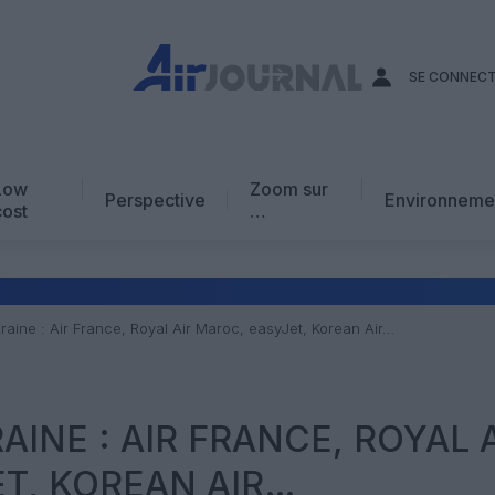
SE CONNEC
Low
Zoom sur
Perspective
Environneme
cost
…
Edito
En chiffres
Avis d’expert
raine : Air France, Royal Air Maroc, easyJet, Korean Air…
AJ Académie
Vidéo
INE : AIR FRANCE, ROYAL 
T, KOREAN AIR…