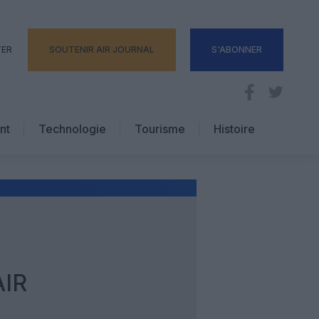
TER
SOUTENIR AIR JOURNAL
S'ABONNER
nt
Technologie
Tourisme
Histoire
Pratique
Hôtellerie
Voyages d’affaires
AIR