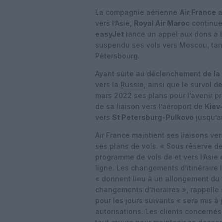
La compagnie aérienne
Air France
a
vers l’Asie,
Royal Air Maroc
continue 
easyJet
lance un appel aux dons à 
suspendu ses vols vers Moscou, ta
Pétersbourg.
Ayant suite au déclenchement de la
vers la
Russie
, ainsi que le survol d
mars 2022 ses plans pour l’avenir 
de sa liaison vers l’aéroport de
Kiev
vers
St Petersburg-Pulkovo
jusqu’au
Air France maintient ses liaisons ver
ses plans de vols. « Sous réserve de
programme de vols de et vers l’Asie 
ligne. Les changements d’itinéraire 
« donnent lieu à un allongement du 
changements d’horaires », rappelle
pour les jours suivants « sera mis à 
autorisations. Les clients concernés