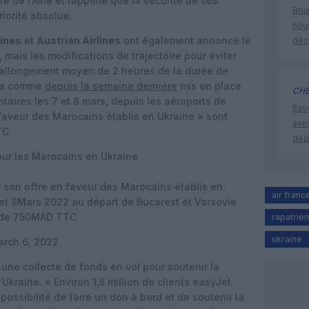
e de l’Asie et rappelle que la sécurité de ses
Brux
riorité absolue.
nouv
Lines
et
Austrian Airlines
ont également annoncé le
déc
, mais les modifications de trajectoire pour éviter
n allongement moyen de 2 heures de la durée de
a comme
depuis la semaine dernière
mis en place
CHE
aires les 7 et 8 mars, depuis les aéroports de
Eas
 faveur des Marocains établis en Ukraine » sont
ave
TC.
déd
our les Marocains en Ukraine
r son offre en faveur des Marocains établis en
air franc
et 8Mars 2022 au départ de Bucarest et Varsovie
e de 750MAD TTC
rapatrie
ukraine
rch 6, 2022
une collecte de fonds en vol pour soutenir la
Ukraine. « Environ 1,5 million de clients easyJet
ossibilité de faire un don à bord et de soutenir la