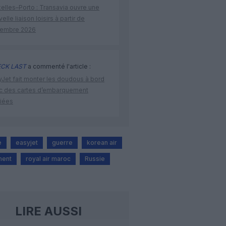
elles–Porto : Transavia ouvre une
elle liaison loisirs à partir de
embre 2026
CK LAST
a commenté l'article :
yJet fait monter les doudous à bord
c des cartes d’embarquement
iées
e
easyjet
guerre
korean air
ment
royal air maroc
Russie
LIRE AUSSI