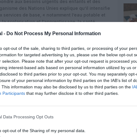
répondre aux besoins urgents des enfants et des
organisme des Nations Unies explique qu’il intensifie
x services de base, « notamment l’eau potable et
 la scolarisation et l’apprentissage, la santé
et l’aide en espèces d’urgence. L’organisation
l -
Do Not Process My Personal Information
s approvisionnements en eau potable dans les
positionne des fournitures de santé, d’hygiène et
to opt-out of the sale, sharing to third parties, or processing of your per
 possible des familles à proximité de la ligne de
formation for targeted advertising by us, please use the below opt-out s
r selection. Please note that after your opt-out request is processed y
 de cabine chez easyJet, a déclaré : «
en cette
eing interest-based ads based on personal information utilized by us or
elles de tant de nos clients accompagnent les
disclosed to third parties prior to your opt-out. You may separately opt-
kraine. Notre partenaire UNICEF est à la pointe de la
losure of your personal information by third parties on the IAB’s list of
des équipes travaillant 24 heures sur 24 pour fournir
. This information may also be disclosed by us to third parties on the
IA
uchées. J’ai entendu de nombreux membres de notre
Participants
that may further disclose it to other third parties.
lu aider ces efforts, et je suis donc ravi que nous
bord. Grâce à notre collecte à bord, les clients
 les aidera à poursuivre le travail vital qu’ils
l Data Processing Opt Outs
à remercier par avance nos clients pour tout don et
o opt-out of the Sharing of my personal data.