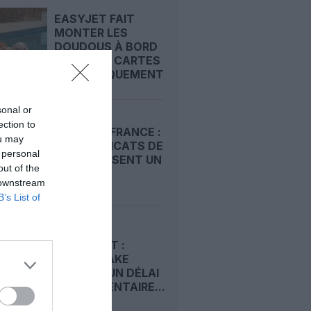
EASYJET FAIT
MONTER LES
DOUDOUS À BORD
AVEC DES CARTES
D’EMBARQUEMENT...
sonal or
ection to
EASYJET FRANCE :
ou may
LES SYNDICATS DE
 personal
PNC DÉPOSENT UN
out of the
PRÉAVIS...
 downstream
B’s List of
RACHAT
D’EASYJET :
CASTLELAKE
OBTIENT UN DÉLAI
SUPPLÉMENTAIRE...