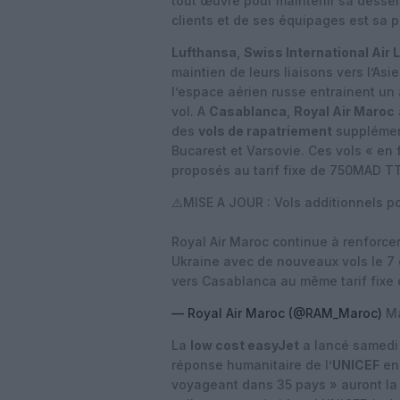
tout œuvre pour maintenir sa dessert
clients et de ses équipages est sa p
Lufthansa
,
Swiss International Air 
maintien de leurs liaisons vers l’Asie
l’espace aérien russe entrainent u
vol. A
Casablanca
,
Royal Air Maroc
des
vols de rapatriement
supplément
Bucarest et Varsovie. Ces vols « en
proposés au tarif fixe de 750MAD T
⚠️MISE A JOUR : Vols additionnels p
Royal Air Maroc continue à renforce
Ukraine avec de nouveaux vols le 7 
vers Casablanca au même tarif fix
— Royal Air Maroc (@RAM_Maroc)
Ma
La
low cost easyJet
a lancé samedi 
réponse humanitaire de l’
UNICEF
en 
voyageant dans 35 pays » auront la p