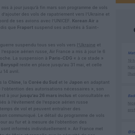
 mis à jour jusqu’à fin mars son programme de vols
d’ajouter des vols de rapatriement vers l’Ukraine et
bord de ses avions avec l’UNICEF.
Korean Air
a
ndis que
Fraport
suspend ses activités à Saint-
 guerre suspendu tous ses vols vers
l’Ukraine
et
e l’espace aérien russe, Air France a mis à jour le 6
Mat
proche. La suspension à
Paris-CDG
« à ce stade »
19 h
-Boryspil
reste en place jusqu’au 31 mai, et celle
Nati
 14 avril.
l’Au
s la
Chine
, la
Corée du Sud
et le
Japon
en adaptant
 l’obtention des autorisations nécessaires », son
est à jour
jusqu’au 26 mars inclus
et consultable en
Bad
liés à l’évitement de l’espace aérien russe
Nice
temps de vol et peuvent entraîner des
prof
 son communiqué. Le détail du programme de vols
jour au fur et à mesure de l’obtention des
 sont informés individuellement ». Air France met
@Se