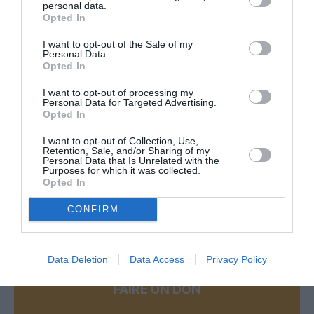
personal data.
Bravo pour l’article sur les retards de vol. il est bon de
Opted In
rappeler icitte, quoique indirectement, la force du droit et
I want to opt-out of the Sale of my
l’intérêt pour les consommateurs de disposer d’une autorité
Personal Data.
judiciaire au niveau européen.
Opted In
Il serait bon qu’un bouton “Refuser les traceurs” cookies)
I want to opt-out of processing my
apparaisse clairement en même temps que celui concernant
Personal Data for Targeted Advertising.
l’acceptation de ceux-ci afin que vous vous conformiez
Opted In
pleinement au règlement R.G.P.G., n’est-il pas vrai ?
I want to opt-out of Collection, Use,
Une belle journée je vous souhaite.
Retention, Sale, and/or Sharing of my
Personal Data that Is Unrelated with the
Purposes for which it was collected.
RÉPONDRE
Opted In
CONFIRM
LAISSER UN COMMENTAIRE
Data Deletion
Data Access
Privacy Policy
FAIRE UN DON