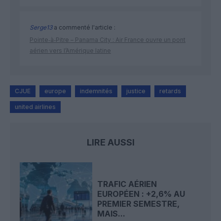
Serge13
a commenté l'article :
Pointe‑à‑Pitre – Panama City : Air France ouvre un pont
aérien vers l’Amérique latine
CJUE
europe
indemnités
justice
retards
united airlines
LIRE AUSSI
TRAFIC AÉRIEN
EUROPÉEN : +2,6% AU
PREMIER SEMESTRE,
MAIS...