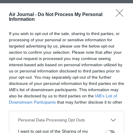
Air Journal -
Do Not Process My Personal
PARTAGER L'ARTICLE
Information
If you wish to opt-out of the sale, sharing to third parties, or
processing of your personal or sensitive information for
Facebook
Twitter
Pinterest
LinkedIn
Email
Print
targeted advertising by us, please use the below opt-out
section to confirm your selection. Please note that after your
opt-out request is processed you may continue seeing
interest-based ads based on personal information utilized by
COMMENTAIRE(S)
us or personal information disclosed to third parties prior to
your opt-out. You may separately opt-out of the further
disclosure of your personal information by third parties on the
Gérard Lebeaupin
a commenté :
21 avril 2022 - 10 h 09 min
IAB’s list of downstream participants. This information may
also be disclosed by us to third parties on the
IAB’s List of
Bonjour Madame, Monsieur
Downstream Participants
that may further disclose it to other
Au-dessus du bouton ” Laisser un commentaire ” figure la
third parties.
mention : “Aucuns commentaires” ce qui de passe de…
commentaires puisque aucun signifiant jusqu’à preuve du
Personal Data Processing Opt Outs
contraire qu’il n’y en pas, “Aucun commentaire” me semble
plus judicieux.
I want to opt-out of the Sharing of my