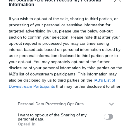
Information
PARTAGER L'ARTICLE
If you wish to opt-out of the sale, sharing to third parties, or
processing of your personal or sensitive information for
targeted advertising by us, please use the below opt-out
Facebook
Twitter
Pinterest
LinkedIn
Email
Print
section to confirm your selection. Please note that after your
opt-out request is processed you may continue seeing
interest-based ads based on personal information utilized by
us or personal information disclosed to third parties prior to
Aucun commentaire !
your opt-out. You may separately opt-out of the further
disclosure of your personal information by third parties on the
IAB’s list of downstream participants. This information may
LAISSER UN COMMENTAIRE
also be disclosed by us to third parties on the
IAB’s List of
Downstream Participants
that may further disclose it to other
third parties.
FAIRE UN DON
Personal Data Processing Opt Outs
I want to opt-out of the Sharing of my
Appel aux lecteurs !
personal data.
Soutenez Air Journal participez
à son
Opted In