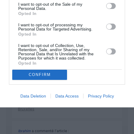
développement !
I want to opt-out of the Sale of my
Personal Data.
Opted In
NOUS SOUTENIR
I want to opt-out of processing my
Personal Data for Targeted Advertising.
Opted In
I want to opt-out of Collection, Use,
Retention, Sale, and/or Sharing of my
Personal Data that Is Unrelated with the
Purposes for which it was collected.
Opted In
DERNIERS COMMENTAIRES
CONFIRM
Vincent
a commenté l'article :
Data Deletion
Data Access
Privacy Policy
Flynas ouvre une ligne directe entre Médine et
Bruxelles
Ibrahim
a commenté l'article :