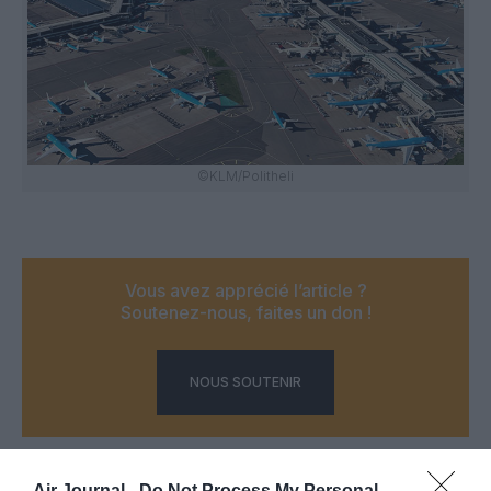
©KLM/Politheli
Vous avez apprécié l’article ?
Soutenez-nous, faites un don !
NOUS SOUTENIR
Air Journal -
Do Not Process My Personal