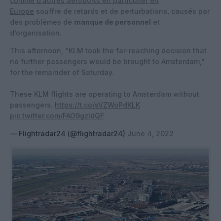
comme d’autres aéroports en particulier en
Europe
souffre de retards et de perturbations, causés par
des problèmes de
manque de personnel
et
d’organisation.
This afternoon, “KLM took the far-reaching decision that
no further passengers would be brought to Amsterdam,”
for the remainder of Saturday.
These KLM flights are operating to Amsterdam without
passengers.
https://t.co/sVZWoPdKLK
pic.twitter.com/FAO9gzIdQF
— Flightradar24 (@flightradar24)
June 4, 2022