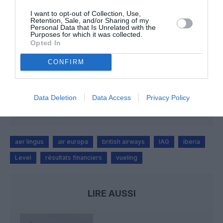
I want to opt-out of Collection, Use,
CG59
a commenté l'article :
Retention, Sale, and/or Sharing of my
Personal Data that Is Unrelated with the
Un enfant refuse sa ceinture : un vol Porter Airlines
Purposes for which it was collected.
annulé au Canada
Opted In
CONFIRM
Donald Trump
a commenté l'article :
Air Force One : les retards de Boeing s’aggravent, la
Data Deletion
Data Access
Privacy Policy
cabine du futur 747-8 en cause
aer lingus
air europa
british airways
IAG
iberia
Level
résultats financiers
vueling
LIRE AUSSI