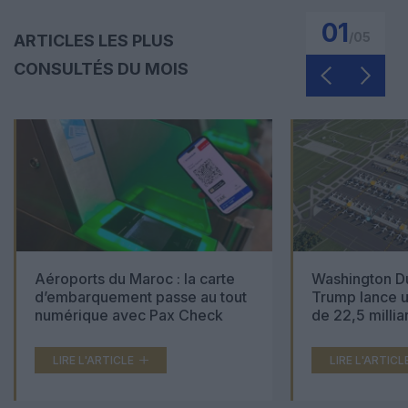
01
/
05
ARTICLES LES PLUS
CONSULTÉS DU MOIS
Aéroports du Maroc : la carte
Washington Du
d’embarquement passe au tout
Trump lance u
numérique avec Pax Check
de 22,5 millia
LIRE L'ARTICLE
LIRE L'ARTICL