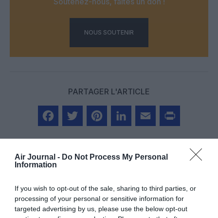
Soutenez-nous, faites un don !
NOUS SOUTENIR
PARTAGER L'ARTICLE
Facebook
Twitter
Pinterest
LinkedIn
Email
Print
Air Journal -
Do Not Process My Personal
Information
Aucun commentaire !
If you wish to opt-out of the sale, sharing to third parties, or
processing of your personal or sensitive information for
LAISSER UN COMMENTAIRE
targeted advertising by us, please use the below opt-out