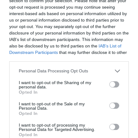
section to confirm your selection. Please note that after your
opt-out request is processed you may continue seeing
interest-based ads based on personal information utilized by
FAIRE UN DON
us or personal information disclosed to third parties prior to
your opt-out. You may separately opt-out of the further
disclosure of your personal information by third parties on the
Appel aux lecteurs !
IAB’s list of downstream participants. This information may
Soutenez Air Journal participez
à son
also be disclosed by us to third parties on the
IAB’s List of
développement !
Downstream Participants
that may further disclose it to other
third parties.
Personal Data Processing Opt Outs
NOUS SOUTENIR
I want to opt-out of the Sharing of my
personal data.
Opted In
I want to opt-out of the Sale of my
Personal Data.
Opted In
DERNIERS COMMENTAIRES
I want to opt-out of processing my
Personal Data for Targeted Advertising.
Opted In