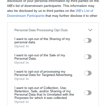
disclosure of your personal information by third parties on the
IAB’s list of downstream participants. This information may
also be disclosed by us to third parties on the
IAB’s List of
Downstream Participants
that may further disclose it to other
NOUS SOUTENIR
third parties.
Personal Data Processing Opt Outs
I want to opt-out of the Sharing of my
personal data.
Opted In
DERNIERS COMMENTAIRES
I want to opt-out of the Sale of my
Personal Data.
Opted In
I want to opt-out of processing my
Tilo
a commenté l'article :
Personal Data for Targeted Advertising.
Opted In
Airbus A320neo et A350 : un défaut latent de bouton
incendie peut provoquer l’arrêt d’un moteur
I want to opt-out of Collection, Use,
Retention, Sale, and/or Sharing of my
Personal Data that Is Unrelated with the
Purposes for which it was collected.
Thaïlande
a commenté l'article :
Opted In