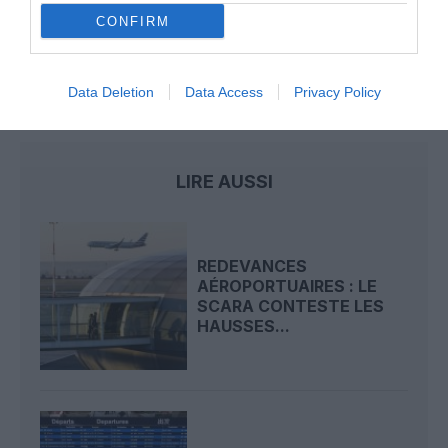
Il s’est masturbé sur une passagère endormie : trois ans
CONFIRM
de prison et interdiction de séjour en Thaïlande
Data Deletion
Data Access
Privacy Policy
aéroports de paris
lecture
livres
paris aéroport
LIRE AUSSI
REDEVANCES
AÉROPORTUAIRES : LE
SCARA CONTESTE LES
HAUSSES...