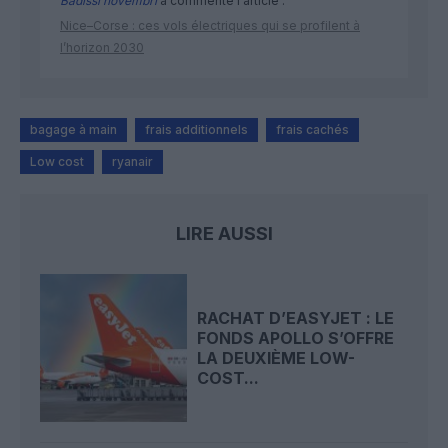
Badissi novembri
a commenté l'article :
Nice–Corse : ces vols électriques qui se profilent à
l’horizon 2030
bagage à main
frais additionnels
frais cachés
Low cost
ryanair
LIRE AUSSI
RACHAT D’EASYJET : LE
FONDS APOLLO S’OFFRE
LA DEUXIÈME LOW-
COST...