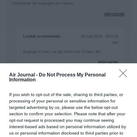
font payer les bagages en cabine.
RÉPONDRE
Looker
a commenté :
20 mai 2025 - 22 h 30
min
Bagage à main, ce qui inclut sac à main, etc.
RÉPONDRE
Air Journal -
Do Not Process My Personal
Information
Tilo
a commenté :
20 mai 2025 - 23 h 19
min
If you wish to opt-out of the sale, sharing to third parties, or
Transavia c’est 23 euros 1 bagage alors que Ryanair
processing of your personal or sensitive information for
c’est 8,90 euros.
targeted advertising by us, please use the below opt-out
section to confirm your selection. Please note that after your
RÉPONDRE
opt-out request is processed you may continue seeing
interest-based ads based on personal information utilized by
us or personal information disclosed to third parties prior to