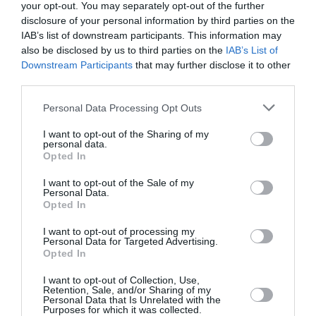
DAVE
a commenté :
21 mai 2025 - 9 h 00
your opt-out. You may separately opt-out of the further
min
disclosure of your personal information by third parties on the
IAB’s list of downstream participants. This information may
Ne pas confondre bagages à main (sac à main ou
also be disclosed by us to third parties on the
IAB’s List of
petit sac à dos) et bagages cabines (comme une
Downstream Participants
that may further disclose it to other
petite valise).
third parties.
Les premiers doivent être inclus dans le prix du
billet de base, les autres non.
Personal Data Processing Opt Outs
RÉPONDRE
I want to opt-out of the Sharing of my
personal data.
Opted In
I want to opt-out of the Sale of my
LAISSER UN COMMENTAIRE
Personal Data.
Opted In
I want to opt-out of processing my
Personal Data for Targeted Advertising.
FAIRE UN DON
Opted In
I want to opt-out of Collection, Use,
Appel aux lecteurs !
Retention, Sale, and/or Sharing of my
Personal Data that Is Unrelated with the
Soutenez Air Journal participez
à son
Purposes for which it was collected.