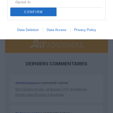
Opted In
développement !
CONFIRM
NOUS SOUTENIR
Data Deletion
Data Access
Privacy Policy
DERNIERS COMMENTAIRES
Mathématiques
a commenté l'article :
19 h 23 sans escale : le Boeing 777F de National
Airlines relie l’Écosse à l’Australie