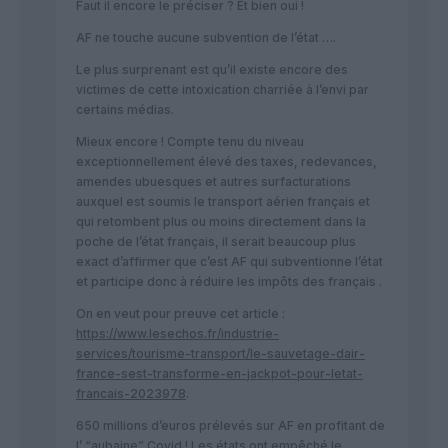
Faut il encore le préciser ? Et bien oui !
AF ne touche aucune subvention de l’état ….
Le plus surprenant est qu’il existe encore des
victimes de cette intoxication charriée à l’envi par
certains médias.
Mieux encore ! Compte tenu du niveau
exceptionnellement élevé des taxes, redevances,
amendes ubuesques et autres surfacturations
auxquel est soumis le transport aérien français et
qui retombent plus ou moins directement dans la
poche de l’état français, il serait beaucoup plus
exact d’affirmer que c’est AF qui subventionne l’état
et participe donc à réduire les impôts des français .
On en veut pour preuve cet article :
https://www.lesechos.fr/industrie-
services/tourisme-transport/le-sauvetage-dair-
france-sest-transforme-en-jackpot-pour-letat-
francais-2023978
.
650 millions d’euros prélevés sur AF en profitant de
l’ “aubaine” Covid ! Les états ont empêché le