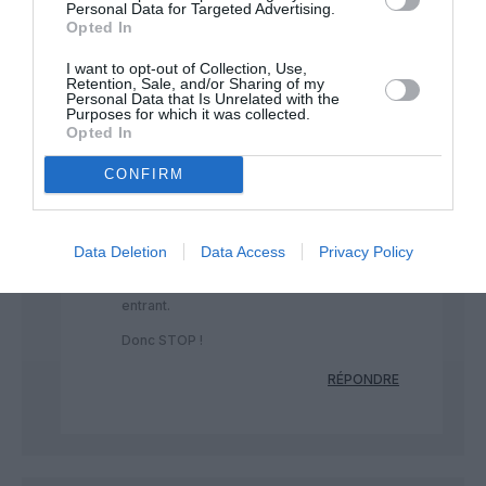
Personal Data for Targeted Advertising.
Opted In
I want to opt-out of Collection, Use,
Retention, Sale, and/or Sharing of my
dans ce cas
a commenté
12 août 2025 - 15 h
Personal Data that Is Unrelated with the
:
18 min
Purposes for which it was collected.
Opted In
“Les « subventions » (en regard du chiffre
d’affaires elles sont infimes),”
CONFIRM
Dans ce cas, il peut donc s en passer ! Ras
le bol de payer 20e (via impots) pour
chaque billet d avion pour que certains
Data Deletion
Data Access
Privacy Policy
partent en vacances. Et il faut le
reconnaître, il n y a pas de tourisme
entrant.
Donc STOP !
RÉPONDRE