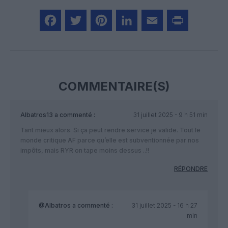
Facebook
Twitter
Pinterest
LinkedIn
Email
Print
COMMENTAIRE(S)
Albatros13
a commenté :
31 juillet 2025 - 9 h 51 min
Tant mieux alors. Si ça peut rendre service je valide. Tout le
monde critique AF parce qu’elle est subventionnée par nos
impôts, mais RYR on tape moins dessus ..!!
RÉPONDRE
@Albatros
a commenté :
31 juillet 2025 - 16 h 27
min