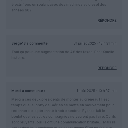
électrifiées en roulant avec des machines au diesel des
années 60?
RÉPONDRE
Serge13
a commenté :
31 juillet 2025 - 13 h 31 min
Tout ça pour une augmentation de 4€ des taxes. Bah!! Quelle
histoire.
RÉPONDRE
Merci
a commenté :
1 août 2025 - 10 h 37 min
Merci à ces deux présidents de monter au créneau ! Il est
temps que le lobby de l’aérien se mette en mouvement pour
redonner de la pérennité à notre secteur. Ryanair fait le
boulot que les autres compagnies ne veulent pas faire. Oui ils
sont bruyants, oui ils ont une communication brutale… Mais ils
défendent leur business et agissent quand l’Etat ne fait que