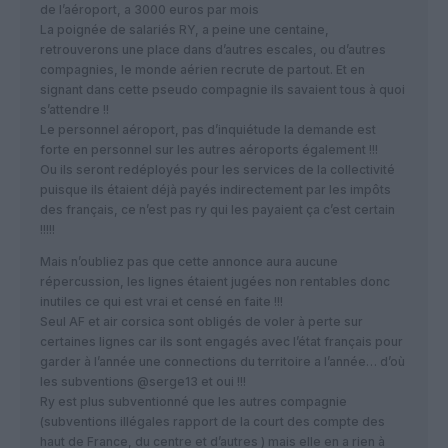
de l’aéroport, a 3000 euros par mois
La poignée de salariés RY, a peine une centaine,
retrouverons une place dans d’autres escales, ou d’autres
compagnies, le monde aérien recrute de partout. Et en
signant dans cette pseudo compagnie ils savaient tous à quoi
s’attendre !!
Le personnel aéroport, pas d’inquiétude la demande est
forte en personnel sur les autres aéroports également !!!
Ou ils seront redéployés pour les services de la collectivité
puisque ils étaient déjà payés indirectement par les impôts
des français, ce n’est pas ry qui les payaient ça c’est certain
!!!!!
Mais n’oubliez pas que cette annonce aura aucune
répercussion, les lignes étaient jugées non rentables donc
inutiles ce qui est vrai et censé en faite !!!
Seul AF et air corsica sont obligés de voler à perte sur
certaines lignes car ils sont engagés avec l’état français pour
garder à l’année une connections du territoire a l’année… d’où
les subventions @serge13 et oui !!!
Ry est plus subventionné que les autres compagnie
(subventions illégales rapport de la court des compte des
haut de France, du centre et d’autres ) mais elle en a rien à