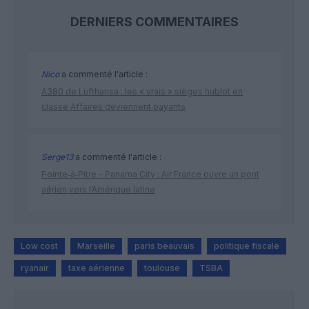
DERNIERS COMMENTAIRES
Nico
a commenté l'article :
A380 de Lufthansa : les « vrais » sièges hublot en
classe Affaires deviennent payants
Serge13
a commenté l'article :
Pointe‑à‑Pitre – Panama City : Air France ouvre un pont
aérien vers l’Amérique latine
Low cost
Marseille
paris beauvais
politique fiscale
ryanair
taxe aérienne
toulouse
TSBA