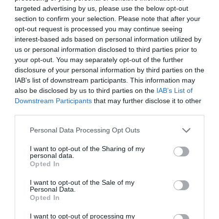
pour avoir la compagnie Irlandaise à
targeted advertising by us, please use the below opt-out
Marignane
section to confirm your selection. Please note that after your
opt-out request is processed you may continue seeing
Ryanair reçoit bien plus que ce qu il
interest-based ads based on personal information utilized by
apporte dans tous les aéroports qu il
us or personal information disclosed to third parties prior to
parasite
your opt-out. You may separately opt-out of the further
RÉPONDRE
disclosure of your personal information by third parties on the
IAB’s list of downstream participants. This information may
also be disclosed by us to third parties on the
IAB’s List of
Downstream Participants
that may further disclose it to other
Le toulousnain
a
8 août 2025 -
third parties.
commenté :
19 h 16 min
Pour compléter le portrait de cet
Personal Data Processing Opt Outs
individu sans scrupule, il
possède une licence taxi lui
I want to opt-out of the Sharing of my
personal data.
permettant d’emprunter les
Opted In
couloirs réservés ; ainsi il circule
aisément de son domicile de
I want to opt-out of the Sale of my
Dublin à son bureau de
Personal Data.
l’aéroport…
Opted In
RÉPONDRE
I want to opt-out of processing my