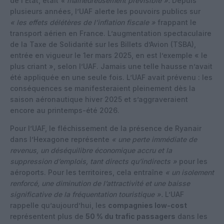
de l’Etat, était
« malheureusement prévisible ».
Depuis
plusieurs années, l’UAF alerte les pouvoirs publics sur
« les effets délétères de l’inflation fiscale »
frappant le
transport aérien en France. L’augmentation spectaculaire
de la Taxe de Solidarité sur les Billets d’Avion (TSBA),
entrée en vigueur le 1er mars 2025, en est l’exemple « le
plus criant », selon l’UAF. Jamais une telle hausse n’avait
été appliquée en une seule fois. L’UAF avait prévenu : les
conséquences se manifesteraient pleinement dès la
saison aéronautique hiver 2025 et s’aggraveraient
encore au printemps-été 2026.
Pour l’UAF, le fléchissement de la présence de Ryanair
dans l’Hexagone représente
« une perte immédiate de
revenus, un déséquilibre économique accru et la
suppression d’emplois, tant directs qu’indirects »
pour les
aéroports. Pour les territoires, cela entraîne
« un isolement
renforcé, une diminution de l’attractivité et une baisse
significative de la fréquentation touristique ».
L’UAF
rappelle qu’aujourd’hui, les
compagnies low-cost
représentent plus de
50 % du trafic passagers
dans les