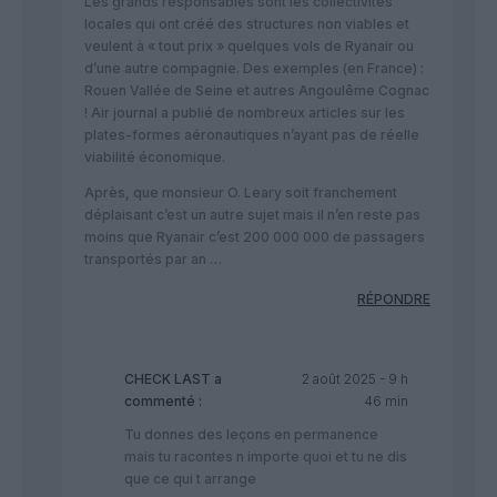
Les grands responsables sont les collectivités
locales qui ont créé des structures non viables et
veulent à « tout prix » quelques vols de Ryanair ou
d’une autre compagnie. Des exemples (en France) :
Rouen Vallée de Seine et autres Angoulême Cognac
! Air journal a publié de nombreux articles sur les
plates-formes aéronautiques n’ayant pas de réelle
viabilité économique.
Après, que monsieur O. Leary soit franchement
déplaisant c’est un autre sujet mais il n’en reste pas
moins que Ryanair c’est 200 000 000 de passagers
transportés par an …
RÉPONDRE
CHECK LAST
a
2 août 2025 - 9 h
commenté :
46 min
Tu donnes des leçons en permanence
mais tu racontes n importe quoi et tu ne dis
que ce qui t arrange