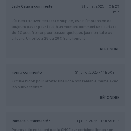
Lady Gaga
a commenté :
31 juillet 2025 - 10 h 29
min
J’ai beau trouver cette taxe stupide, avoir l’impression de
toujours payer pour tout, à un moment comment une surtaxe
de 4€ peut freiner pour passer quelques jours en Italie ou
ailleurs. Un billet à 25 ou 29€ franchement ..
RÉPONDRE
nom
a commenté :
31 juillet 2025 - 11 h 50 min
Excuse bidon pour arrêter une ligne non rentable même avec
les subventions !!!
RÉPONDRE
Ramada
a commenté :
31 juillet 2025 - 12 h 59 min
Pourquoi ils ne taxent pas la SNCF sur certaines lignes non