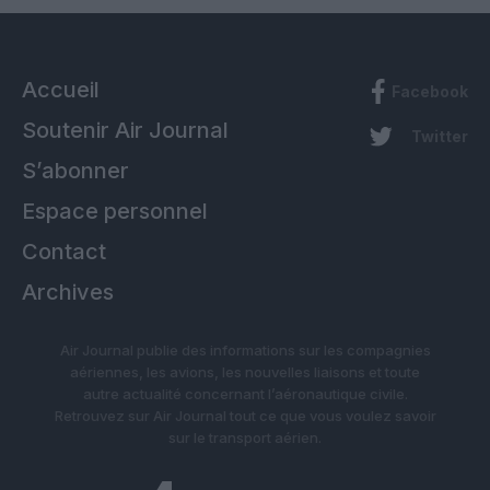
Accueil
Facebook
Soutenir Air Journal
Twitter
S’abonner
Espace personnel
Contact
Archives
Air Journal publie des informations sur les compagnies
aériennes, les avions, les nouvelles liaisons et toute
autre actualité concernant l’aéronautique civile.
Retrouvez sur Air Journal tout ce que vous voulez savoir
sur le transport aérien.