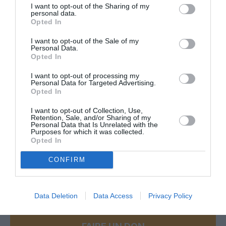
des solutions low cost…
I want to opt-out of the Sharing of my
personal data.
Air France pourrait profiter de cette faute lourde pour virer
Opted In
ce fonds de guignols.
I want to opt-out of the Sale of my
RÉPONDRE
Personal Data.
Opted In
I want to opt-out of processing my
Anna Stazzi
a commenté :
10 août 2025 - 13 h 11
Personal Data for Targeted Advertising.
min
Opted In
Impossible. Le truc est vendu.
I want to opt-out of Collection, Use,
À moins de le racheter avec la plus-value..
Retention, Sale, and/or Sharing of my
Personal Data that Is Unrelated with the
RÉPONDRE
Purposes for which it was collected.
Opted In
CONFIRM
LAISSER UN COMMENTAIRE
Data Deletion
Data Access
Privacy Policy