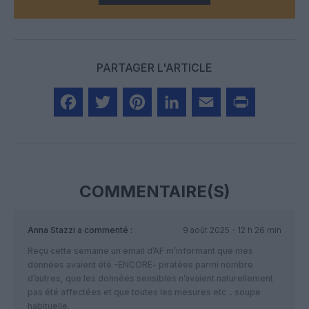
PARTAGER L'ARTICLE
Facebook
Twitter
Pinterest
LinkedIn
Email
Print
COMMENTAIRE(S)
Anna Stazzi
a commenté :
9 août 2025 - 12 h 26 min
Reçu cette semaine un email d’AF m’informant que mes
données avaient été -ENCORE- piratées parmi nombre
d’autres, que les données sensibles n’avaient naturellement
pas été affectées et que toutes les mesures etc .. soupe
habituelle.