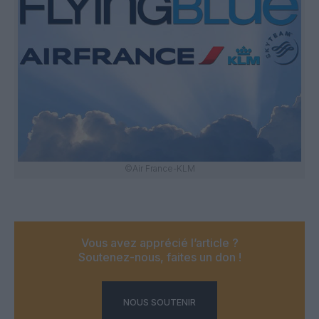
©Air France-KLM
Vous avez apprécié l’article ?
Soutenez-nous, faites un don !
NOUS SOUTENIR