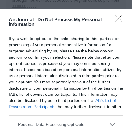
protéger nos données avec tout le pognon qu’ils se prennent
🤦‍♂️🤦‍♂️🤦‍♂️🤦‍♂️🤦‍♂️🤦‍♂️
RÉPONDRE
Air Journal -
Do Not Process My Personal
Information
If you wish to opt-out of the sale, sharing to third parties, or
Antoine
a commenté :
10 août 2025 - 0 h 17 min
processing of your personal or sensitive information for
Ce que je peux vous dire c’est que le service data protection
targeted advertising by us, please use the below opt-out
d’Air France est digne du film les sous-doués passent le BAC
section to confirm your selection. Please note that after your
…
opt-out request is processed you may continue seeing
interest-based ads based on personal information utilized by
RÉPONDRE
us or personal information disclosed to third parties prior to
your opt-out. You may separately opt-out of the further
disclosure of your personal information by third parties on the
IAB’s list of downstream participants. This information may
Paul Eagleburger
a commenté :
10 août 2025 - 10 h 18 min
also be disclosed by us to third parties on the
IAB’s List of
Boulette prévisible… Avoir confié la gestion de Flyingblue à
Downstream Participants
that may further disclose it to other
Apollo, un fond d’investissement américain, était une bétise
third parties.
consternante, sachant qu’un fond, n’a qu’un objectif, c’est de
faire du fric au plus vite. Que ce fond n’ait pas sécurisé les
Personal Data Processing Opt Outs
données n’a rien d’étonnant. Les fonds vont toujours choisir