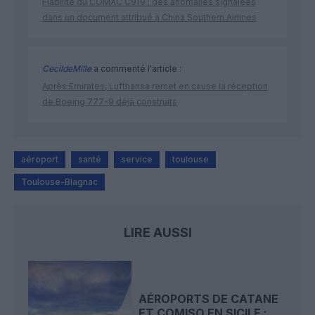
Fiabilité du COMAC C919 : des anomalies signalées
dans un document attribué à China Southern Airlines
CecildeMille
a commenté l'article :
Après Emirates, Lufthansa remet en cause la réception
de Boeing 777-9 déjà construits
aéroport
santé
service
toulouse
Toulouse-Blagnac
LIRE AUSSI
AÉROPORTS DE CATANE
ET COMISO EN SICILE :