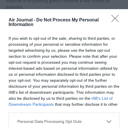
dispose d’un parking gratuit réservé à ses clients et
patients.
Parmi les services proposés figurent la délivrance de
Air Journal -
Do Not Process My Personal
traitements médicamenteux chroniques ou ponctuels, la
Information
téléconsultation Médadom, l’accès à des prescriptions
d’antibiotiques pour certaines infections après tests
If you wish to opt-out of the sale, sharing to third parties, or
rapides, la vaccination et les conseils aux voyageurs.
processing of your personal or sensitive information for
Côté produits, l’officine propose médicaments, produits
targeted advertising by us, please use the below opt-out
d’orthopédie, compression, lunettes de lecture et
section to confirm your selection. Please note that after your
solaires, formats cabine compatibles avec les restrictions
opt-out request is processed you may continue seeing
aériennes et une sélection d’accessoires de voyage.
interest-based ads based on personal information utilized by
us or personal information disclosed to third parties prior to
your opt-out. You may separately opt-out of the further
disclosure of your personal information by third parties on the
IAB’s list of downstream participants. This information may
also be disclosed by us to third parties on the
IAB’s List of
Downstream Participants
that may further disclose it to other
third parties.
Personal Data Processing Opt Outs