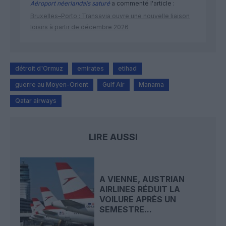
Aéroport néerlandais saturé
a commenté l'article :
Bruxelles–Porto : Transavia ouvre une nouvelle liaison
loisirs à partir de décembre 2026
détroit d'Ormuz
emirates
etihad
guerre au Moyen-Orient
Gulf Air
Manama
Qatar airways
LIRE AUSSI
A VIENNE, AUSTRIAN
AIRLINES RÉDUIT LA
VOILURE APRÈS UN
SEMESTRE...