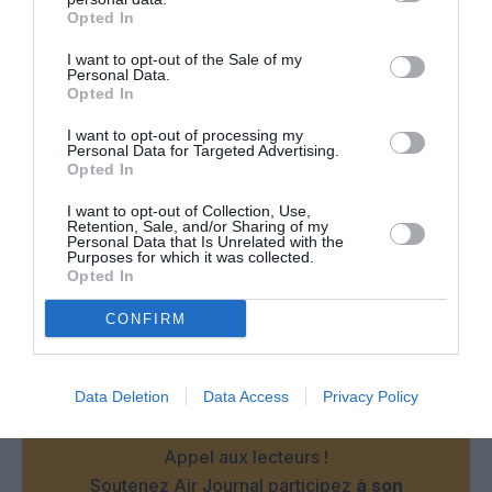
Opted In
PARTAGER L'ARTICLE
I want to opt-out of the Sale of my
Personal Data.
Opted In
I want to opt-out of processing my
Facebook
Twitter
Pinterest
LinkedIn
Email
Print
Personal Data for Targeted Advertising.
Opted In
I want to opt-out of Collection, Use,
Retention, Sale, and/or Sharing of my
Aucun commentaire !
Personal Data that Is Unrelated with the
Purposes for which it was collected.
Opted In
LAISSER UN COMMENTAIRE
CONFIRM
FAIRE UN DON
Data Deletion
Data Access
Privacy Policy
Appel aux lecteurs !
Soutenez Air Journal participez
à son