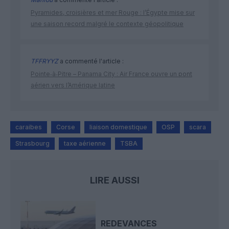
Pyramides, croisières et mer Rouge : l’Égypte mise sur
une saison record malgré le contexte géopolitique
TFFRYYZ
a commenté l'article :
Pointe‑à‑Pitre – Panama City : Air France ouvre un pont
aérien vers l’Amérique latine
caraibes
Corse
liaison domestique
OSP
scara
Strasbourg
taxe aérienne
TSBA
LIRE AUSSI
REDEVANCES