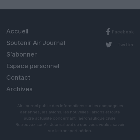
Accueil
Facebook
Soutenir Air Journal
Twitter
S’abonner
Espace personnel
Contact
Archives
Air Journal publie des informations sur les compagnies
aériennes, les avions, les nouvelles liaisons et toute
autre actualité concernant l’aéronautique civile.
Retrouvez sur Air Journal tout ce que vous voulez savoir
sur le transport aérien.