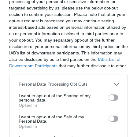
PARTAGER L'ARTICLE
processing of your personal or sensitive information for
targeted advertising by us, please use the below opt-out
section to confirm your selection. Please note that after your
opt-out request is processed you may continue seeing
interest-based ads based on personal information utilized by
Facebook
Twitter
Pinterest
LinkedIn
Email
Print
us or personal information disclosed to third parties prior to
your opt-out. You may separately opt-out of the further
disclosure of your personal information by third parties on the
IAB’s list of downstream participants. This information may
COMMENTAIRE(S)
also be disclosed by us to third parties on the
IAB’s List of
Downstream Participants
that may further disclose it to other
third parties.
Valentin
a commenté :
4 juin 2026 - 17 h 41 min
C’est l’espoir de @bubu
Personal Data Processing Opt Outs
RÉPONDRE
I want to opt-out of the Sharing of my
personal data.
Opted In
I want to opt-out of the Sale of my
Menudier
a commenté :
5 juin 2026 - 8 h 50 min
Personal Data.
Opted In
C’est le pire avion qui existe pour les longs trajets … une
boîte à sardines