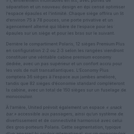
1‑1, entièrement inclinables en lits, avec portes de
séparation et un nouveau design en épi censé optimiser
l’espace épaules et l’intimité. Chaque siège offrira un lit
d’environ 75 à 78 pouces, une porte privative et un
agencement alterné qui libère de l’espace pour les
épaules sur un siège et pour les bras sur le suivant.
Derrière le compartiment Polaris, 12 sièges Premium Plus
en configuration 2‑2 ou 2‑3 selon les rangées viendront
constituer une véritable cabine premium economy
dédiée, avec un pas supérieur et un confort accru pour
les vols de nuit transatlantiques. L’Economy Plus
comptera 36 sièges à l’espace aux jambes amélioré,
tandis que 82 sièges d’économie standard compléteront
la cabine, avec un total de 150 sièges sur un fuselage de
monocouloir.
À l’arrière, United prévoit également un espace
« snack
bar »
accessible aux passagers, ainsi qu’un système de
divertissement et de connectivité harmonisé avec celui
des gros‑porteurs Polaris. Cette segmentation, typique
d’un appareil bi‑couloir international, sur un monocouloir