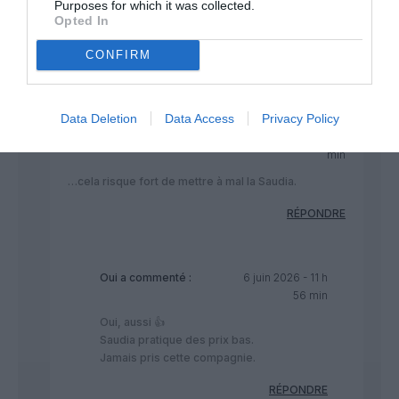
Purposes for which it was collected.
A321 60
Opted In
Cela va accroître la concurrence vis vis de Etihad, Qatar et
Emirates…
CONFIRM
RÉPONDRE
Data Deletion
Data Access
Privacy Policy
Mais aussi…
a commenté :
6 juin 2026 - 10 h 23
min
…cela risque fort de mettre à mal la Saudia.
RÉPONDRE
Oui
a commenté :
6 juin 2026 - 11 h
56 min
Oui, aussi 👍
Saudia pratique des prix bas.
Jamais pris cette compagnie.
RÉPONDRE