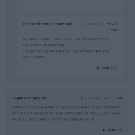
Pas forcément
a commenté :
7 juin 2026 - 7 h 48
min
Ryadh Air reste une C% dry .. ce qui ne sera pas
forcément un avantage.
Car les prix semblent être ~ les mêmes que ses
concurrents!!
RÉPONDRE
Yoann
a commenté :
6 juin 2026 - 10 h 37 min
Cette compagnie arrive sur le marché avec 20 ans de retard
et n’est que le reflet de l’égo démesuré de MBS… Le monde
est à la consolidation, y compris dans le Golfe.
RÉPONDRE