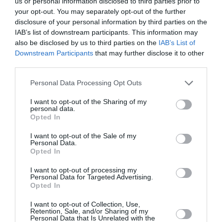
us or personal information disclosed to third parties prior to
your opt-out. You may separately opt-out of the further
Blanc c'est blanc...
a
7 juin 2026 - 18 h 52
disclosure of your personal information by third parties on the
commenté :
min
IAB’s list of downstream participants. This information may
also be disclosed by us to third parties on the
IAB’s List of
Même si les couleurs des avions des compagnies
Downstream Participants
that may further disclose it to other
aériennes sont importantes pour leur image, une
third parties.
fois que vous aurez testé le confort de cet avion, le
service à bord, le silence de la cabine, et, on
Personal Data Processing Opt Outs
l’espère, les prix modérés de cette nouvelle
compagnie, vous finirez bien par oublier la peinture,
I want to opt-out of the Sharing of my
que vous ne voyez que quelques instants, avant
personal data.
l’embarquement…
Opted In
RÉPONDRE
I want to opt-out of the Sale of my
Personal Data.
Opted In
I want to opt-out of processing my
Personal Data for Targeted Advertising.
Riyadh
a commenté :
6 juin 2026 - 9 h 50 min
Opted In
Ryadh Air va avoir une belle flotte et variée…
I want to opt-out of Collection, Use,
787 39 (+& 33)
Retention, Sale, and/or Sharing of my
A350 1000 25 ( +25)
Personal Data that Is Unrelated with the