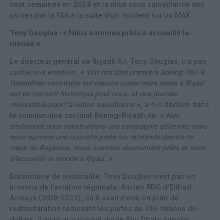
sept semaines en 2024 et la mise sous surveillance des
usines par la FAA à la suite d’un incident sur un MAX.
Tony Douglas : « Nous sommes prêts à accueillir le
monde »
Le directeur général de Riyadh Air, Tony Douglas, n’a pas
caché son émotion.
« Voir nos tout premiers Boeing 787-9
Dreamliner construits sur mesure poser leurs roues à Riyad
est un moment historique pour nous, et une journée
mémorable pour l’aviation saoudienne »,
a-t-il déclaré dans
le communiqué conjoint Boeing-Riyadh Air.
« Non
seulement nous construisons une compagnie aérienne, mais
nous ouvrons une nouvelle porte sur le monde depuis le
cœur du Royaume. Nous sommes absolument prêts et ravis
d’accueillir le monde à Riyad. »
Britannique de nationalité, Tony Douglas n’est pas un
inconnu de l’aviation régionale. Ancien PDG d’Etihad
Airways (2018–2022), où il avait mené un plan de
restructuration réduisant les pertes de 416 millions de
dollars, il avait auparavant dirigé Abu Dhabi Airports