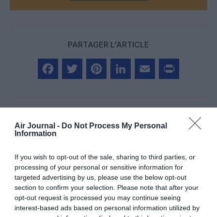
PARTAGER L'ARTICLE
Facebook
Twitter
Pinterest
LinkedIn
Email
Print
Air Journal -
Do Not Process My Personal
COMMENTAIRE(S)
Information
If you wish to opt-out of the sale, sharing to third parties, or
Bencello
a commenté :
6 juin 2026 - 9 h 46 min
processing of your personal or sensitive information for
Un peu déçu de cette livrée banale, où le blanc a pris ses
targeted advertising by us, please use the below opt-out
quartiers…
section to confirm your selection. Please note that after your
opt-out request is processed you may continue seeing
RÉPONDRE
interest-based ads based on personal information utilized by