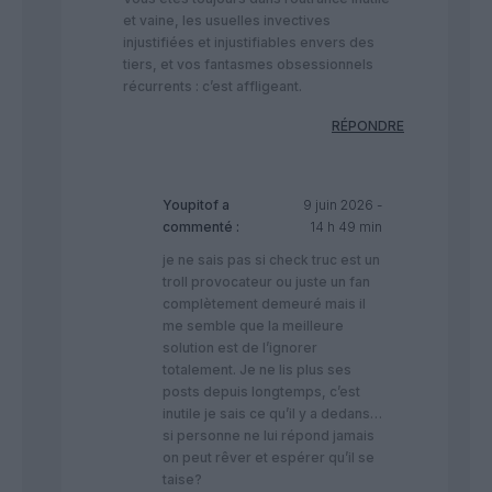
et vaine, les usuelles invectives
injustifiées et injustifiables envers des
tiers, et vos fantasmes obsessionnels
récurrents : c’est affligeant.
RÉPONDRE
Youpitof
a
9 juin 2026 -
commenté :
14 h 49 min
je ne sais pas si check truc est un
troll provocateur ou juste un fan
complètement demeuré mais il
me semble que la meilleure
solution est de l’ignorer
totalement. Je ne lis plus ses
posts depuis longtemps, c’est
inutile je sais ce qu’il y a dedans…
si personne ne lui répond jamais
on peut rêver et espérer qu’il se
taise?