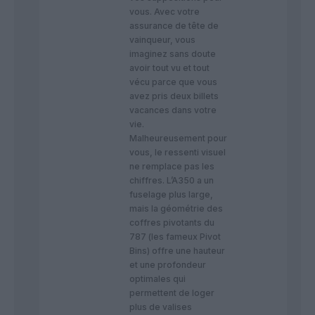
vous. Avec votre
assurance de tête de
vainqueur, vous
imaginez sans doute
avoir tout vu et tout
vécu parce que vous
avez pris deux billets
vacances dans votre
vie.
​Malheureusement pour
vous, le ressenti visuel
ne remplace pas les
chiffres. L’A350 a un
fuselage plus large,
mais la géométrie des
coffres pivotants du
787 (les fameux Pivot
Bins) offre une hauteur
et une profondeur
optimales qui
permettent de loger
plus de valises