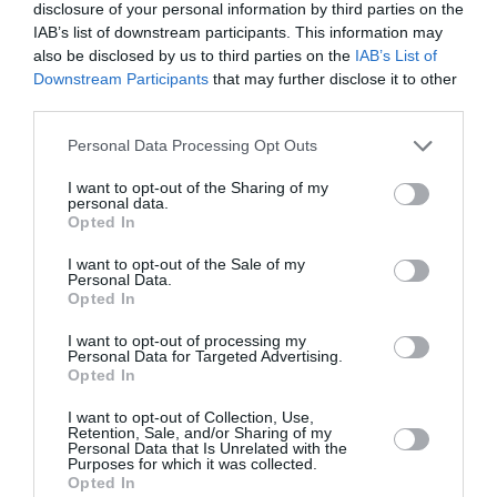
disclosure of your personal information by third parties on the
Pour avoir pris les deux, le 787 présente
IAB’s list of downstream participants. This information may
l’inconvénient d’avoir des coffres bagages cabines
also be disclosed by us to third parties on the
IAB’s List of
étriqués.
Downstream Participants
that may further disclose it to other
En tout cas, bonne chance à Boeing et à Airbus,
third parties.
deux constructeurs appréciés par Qantas.
Personal Data Processing Opt Outs
RÉPONDRE
I want to opt-out of the Sharing of my
personal data.
Opted In
LPB06200
a commenté :
9 juin 2026 - 12 h
29 min
I want to opt-out of the Sale of my
Personal Data.
Merci de lui tenir le même discours que
Opted In
moi il y a peu à ce vendu à boeing 😂
I want to opt-out of processing my
RÉPONDRE
Personal Data for Targeted Advertising.
Opted In
I want to opt-out of Collection, Use,
MoMoDeRabat
a
9 juin 2026 - 13 h
Retention, Sale, and/or Sharing of my
commenté :
59 min
Personal Data that Is Unrelated with the
Purposes for which it was collected.
Répartition des vol qantas en ce moment:
Opted In