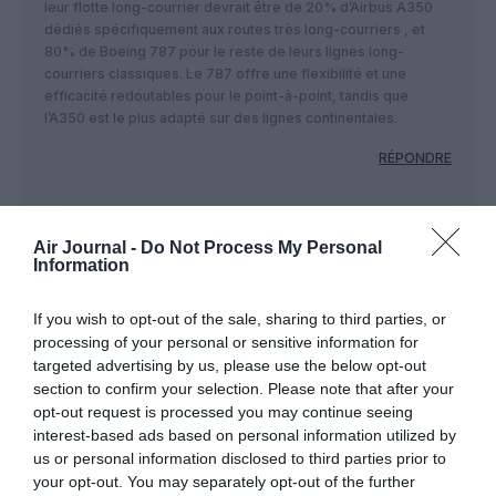
leur flotte long-courrier devrait être de 20% d’Airbus A350
dédiés spécifiquement aux routes très long-courriers , et
80% de Boeing 787 pour le reste de leurs lignes long-
courriers classiques. Le 787 offre une flexibilité et une
efficacité redoutables pour le point-à-point, tandis que
l’A350 est le plus adapté sur des lignes continentales.
RÉPONDRE
Ben voyons !
a commenté :
9 juin 2026 - 11 h 20
Air Journal -
Do Not Process My Personal
min
Information
Ben voyons…
A part enfoncer Airbus (comme d’habitude) 80%
If you wish to opt-out of the sale, sharing to third parties, or
Boeing…
processing of your personal or sensitive information for
On s’en fout royalement du ” je pense que…”
targeted advertising by us, please use the below opt-out
Qantas choisira à votre place et non l’inverse 🤣😅😂
section to confirm your selection. Please note that after your
🤣
opt-out request is processed you may continue seeing
Voilà monsieur “je pense que….”
interest-based ads based on personal information utilized by
Beaucoup de compagnies exploitent le B787 et
us or personal information disclosed to third parties prior to
l’A350 dans les mêmes destinations et mêmes
your opt-out. You may separately opt-out of the further
objectifs.