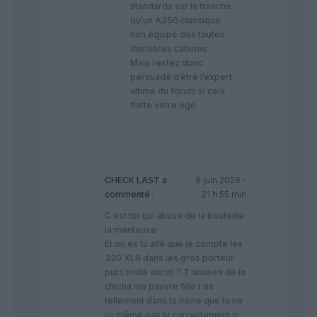
standards sur la tranche
qu’un A350 classique
non équipé des toutes
dernières cabines.
​Mais restez donc
persuadé d’être l’expert
ultime du forum si cela
flatte votre ego.
CHECK LAST
a
9 juin 2026 -
commenté :
21 h 55 min
C est toi qui abuse de la bouteille
la menteuse
Et où es tu allé que je compte les
320 XLR dans les gros porteur
purs triste abruti ? T abuses de la
chicha ma pauvre fille t es
tellement dans ta haine que tu ne
lis même pas lu correctement ni