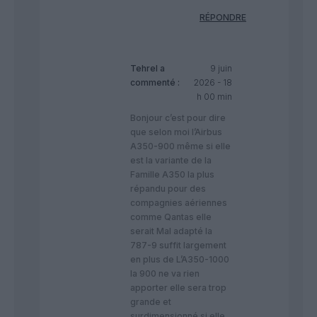
RÉPONDRE
Tehrel
a
9 juin
commenté :
2026 - 18
h 00 min
Bonjour c’est pour dire
que selon moi l’Airbus
A350-900 même si elle
est la variante de la
Famille A350 la plus
répandu pour des
compagnies aériennes
comme Qantas elle
serait Mal adapté la
787-9 suffit largement
en plus de L’A350-1000
la 900 ne va rien
apporter elle sera trop
grande et
surdimensionné si elle