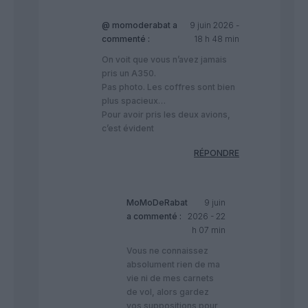
@ momoderabat
a
9 juin 2026 -
commenté :
18 h 48 min
On voit que vous n’avez jamais
pris un A350.
Pas photo. Les coffres sont bien
plus spacieux…
Pour avoir pris les deux avions,
c’est évident
RÉPONDRE
MoMoDeRabat
9 juin
a commenté :
2026 - 22
h 07 min
Vous ne connaissez
absolument rien de ma
vie ni de mes carnets
de vol, alors gardez
vos suppositions pour