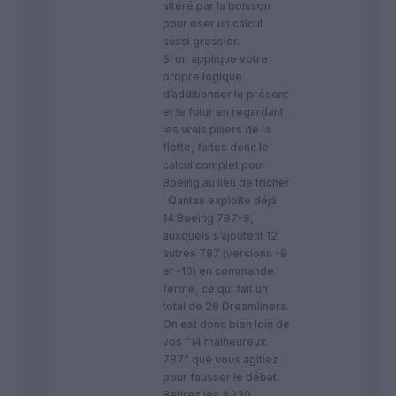
altéré par la boisson
pour oser un calcul
aussi grossier.
​Si on applique votre
propre logique
d’additionner le présent
et le futur en regardant
les vrais piliers de la
flotte, faites donc le
calcul complet pour
Boeing au lieu de tricher
: Qantas exploite déjà
14 Boeing 787-9,
auxquels s’ajoutent 12
autres 787 (versions -9
et -10) en commande
ferme, ce qui fait un
total de 26 Dreamliners.
​On est donc bien loin de
vos “14 malheureux
787” que vous agitiez
pour fausser le débat.
Retirez les A330