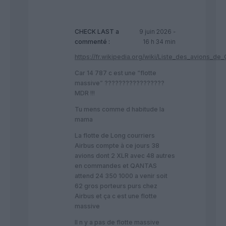
CHECK LAST
a
9 juin 2026 -
commenté :
16 h 34 min
https://fr.wikipedia.org/wiki/Liste_des_avions_de
Car 14 787 c est une “flotte
massive” ?????????????????
MDR !!!
Tu mens comme d habitude la
mama
La flotte de Long courriers
Airbus compte à ce jours 38
avions dont 2 XLR avec 48 autres
en commandes et QANTAS
attend 24 350 1000 a venir soit
62 gros porteurs purs chez
Airbus et ça c est une flotte
massive
Il n y a pas de flotte massive