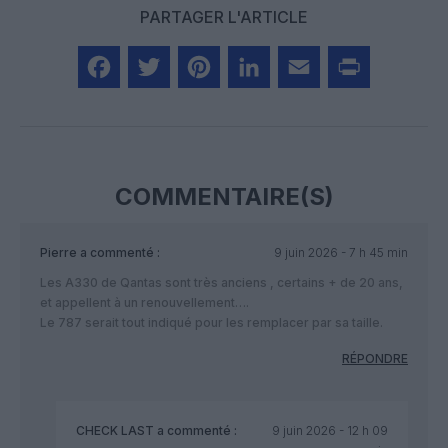
PARTAGER L'ARTICLE
Facebook
Twitter
Pinterest
LinkedIn
Email
Print
COMMENTAIRE(S)
Pierre
a commenté :
9 juin 2026 - 7 h 45 min
Les A330 de Qantas sont très anciens , certains + de 20 ans,
et appellent à un renouvellement….
Le 787 serait tout indiqué pour les remplacer par sa taille.
RÉPONDRE
CHECK LAST
a commenté :
9 juin 2026 - 12 h 09