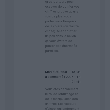
gros-porteurs pour
essayer de gonfler vos
chiffres prouve qu’une
fois de plus, vous
parlez sous l’emprise
de la colère (ou d’autre
chose). Allez souffler
un peu dans le ballon,
ça vous évitera de
poster des énormités
pareilles.
MoMoDeRabat
10 juin
a commenté :
2026 - 4 h
01 min
Vous êtes décidément
le roi de l’enfumage et
de la manipulation des
chiffres. Les vapeurs
d’alcool qui embrument