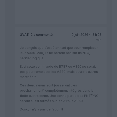
GVA1112
a commenté :
9 juin 2026 - 13 h 23
min
Je conçois que c’est étonnant que pour remplacer
leur A330-200, ils ne partent pas sur un NEO,
héritier logique.
Et si cette commande de B787 ou A350 ne serait
pas pour remplacer les A330, mais ouvrir d’autres
marchés ?
Ces deux avions sont (ou seront très
prochainement) complétement intégrés dans la
flotte australienne. Une bonne partie des PNT/PNC
seront aussi formés sur les Airbus A350.
Donc, il n’y a pas de favori !!