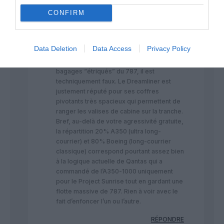
USA,EUROPE, AFRIQUE = 20% environ.
Exprimer un avis personnel sur un forum
CONFIRM
de discussion semble en perturber
certains. Personne ne prétend décider à la
place de Qantas, on échange simplement
Data Deletion
Data Access
Privacy Policy
des visions de flotte.
​Quant à votre argument sur les coffres à
bagages “étriqués” du 787, il est
techniquement faux. Le Dreamliner est
justement réputé pour ses coffres
pivotants très spacieux qui permettent de
ranger les valises de cabine sur la tranche.
​Bref, au-delà de votre agressivité gratuite,
la répartition 20% A350 (ultra long-
courrier) et 80% Boeing (long-courrier
classique) correspond pourtant assez bien
à la logique actuelle de Qantas qui a
commandé de l’A350-1000 uniquement
pour le Project Sunrise tout en gardant une
flotte massive de 787. Rien à voir avec le
fait d’enfoncer l’un ou l’autre.
RÉPONDRE