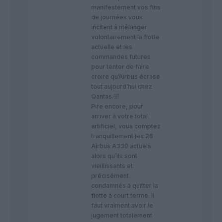
manifestement vos fins
de journées vous
incitent à mélanger
volontairement la flotte
actuelle et les
commandes futures
pour tenter de faire
croire qu’Airbus écrase
tout aujourd’hui chez
Qantas.🤣
​Pire encore, pour
arriver à votre total
artificiel, vous comptez
tranquillement les 26
Airbus A330 actuels
alors qu’ils sont
vieillissants et
précisément
condamnés à quitter la
flotte à court terme. Il
faut vraiment avoir le
jugement totalement