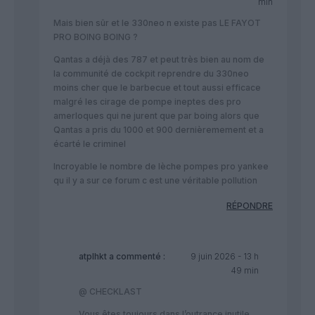
min
Mais bien sûr et le 330neo n existe pas LE FAYOT
PRO BOING BOING ?
Qantas a déjà des 787 et peut très bien au nom de
la communité de cockpit reprendre du 330neo
moins cher que le barbecue et tout aussi efficace
malgré les cirage de pompe ineptes des pro
amerloques qui ne jurent que par boing alors que
Qantas a pris du 1000 et 900 dernièremement et a
écarté le criminel
Incroyable le nombre de lèche pompes pro yankee
qu il y a sur ce forum c est une véritable pollution
RÉPONDRE
atplhkt
a commenté :
9 juin 2026 - 13 h
49 min
@ CHECKLAST
Vous êtes toujours dans l’outrance inutile