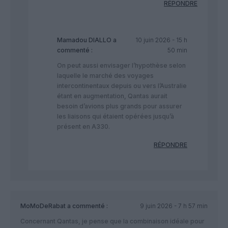
RÉPONDRE
Mamadou DIALLO
a
10 juin 2026 - 15 h
commenté :
50 min
On peut aussi envisager l’hypothèse selon
laquelle le marché des voyages
intercontinentaux depuis ou vers l’Australie
étant en augmentation, Qantas aurait
besoin d’avions plus grands pour assurer
les liaisons qui étaient opérées jusqu’à
présent en A330.
RÉPONDRE
MoMoDeRabat
a commenté :
9 juin 2026 - 7 h 57 min
​Concernant Qantas, je pense que la combinaison idéale pour