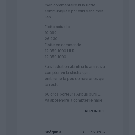
mon commentaire ni la flotte
communiquée par wiki dans mon
lien
Flotte actuelle
10 380
26 330
Flotte en commande
12 350 1000 ULR
12 350 1000
Fais l addition abruti si tu arrives à
compter vu la chicha qui t
embrume le peu de neurones qui
te reste
60 gros porteurs Airbus purs …
Va apprendre à compter le nase
RÉPONDRE
Shôgun
a
16 juin 2026 -