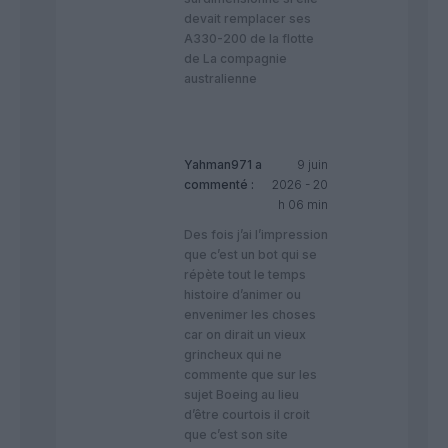
devait remplacer ses
A330-200 de la flotte
de La compagnie
australienne
Yahman971
a
9 juin
commenté :
2026 - 20
h 06 min
Des fois j’ai l’impression
que c’est un bot qui se
répète tout le temps
histoire d’animer ou
envenimer les choses
car on dirait un vieux
grincheux qui ne
commente que sur les
sujet Boeing au lieu
d’être courtois il croit
que c’est son site