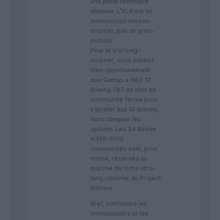
une perle technique
absolue. L’XLR est un
monocouloir moyen-
courrier, pas un gros-
porteur.
Pour le vrai long-
courrier, vous oubliez
bien opportunément
que Qantas a déjà 12
Boeing 787 de plus en
commande ferme pour
s’ajouter aux 14 actuels,
sans compter les
options. Les 24 Airbus
A350-1000
commandés sont, pour
moitié, réservés au
marché de niche ultra-
long-courrier du Project
Sunrise.
​Bref, confondre les
monocouloirs et les