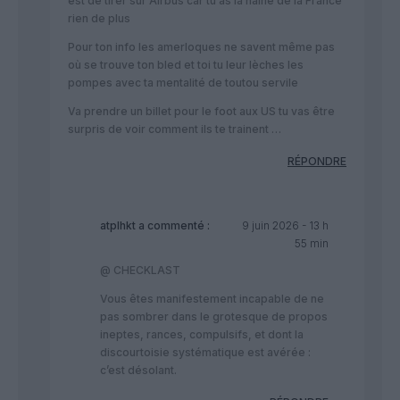
est de tirer sur Airbus car tu as la haine de la France
rien de plus
Pour ton info les amerloques ne savent même pas
où se trouve ton bled et toi tu leur lèches les
pompes avec ta mentalité de toutou servile
Va prendre un billet pour le foot aux US tu vas être
surpris de voir comment ils te trainent …
RÉPONDRE
atplhkt
a commenté :
9 juin 2026 - 13 h
55 min
@ CHECKLAST
Vous êtes manifestement incapable de ne
pas sombrer dans le grotesque de propos
ineptes, rances, compulsifs, et dont la
discourtoisie systématique est avérée :
c’est désolant.