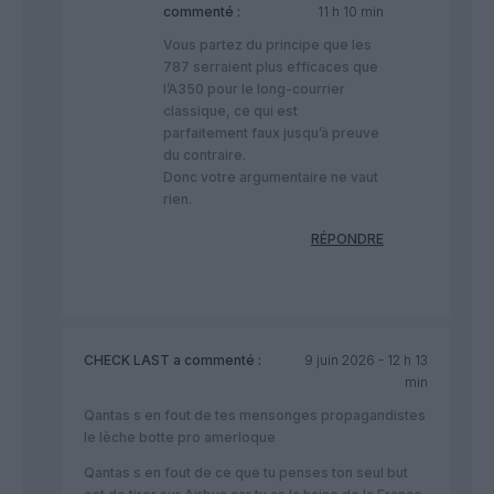
commenté :
11 h 10 min
Vous partez du principe que les
787 serraient plus efficaces que
l’A350 pour le long-courrier
classique, ce qui est
parfaitement faux jusqu’à preuve
du contraire.
Donc votre argumentaire ne vaut
rien.
RÉPONDRE
CHECK LAST
a commenté :
9 juin 2026 - 12 h 13
min
Qantas s en fout de tes mensonges propagandistes
le lèche botte pro amerloque
Qantas s en fout de ce que tu penses ton seul but