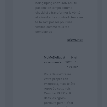
boing bping chez QANTAS tu
passes ton temps comme
checklist a transformer la vérité
et a insulter tes contradicteurs en
te faisant passer pour une
victime comme tous tes
semblables
RÉPONDRE
MoMoDeRabat
9 juin
a commenté :
2026 - 18
h 24 min
Vous devriez relire
votre propre lien
Wikipedia, mais à tête
reposée cette fois.
Compter l’A321XLR
dans les “gros-
porteurs purs”, c’est