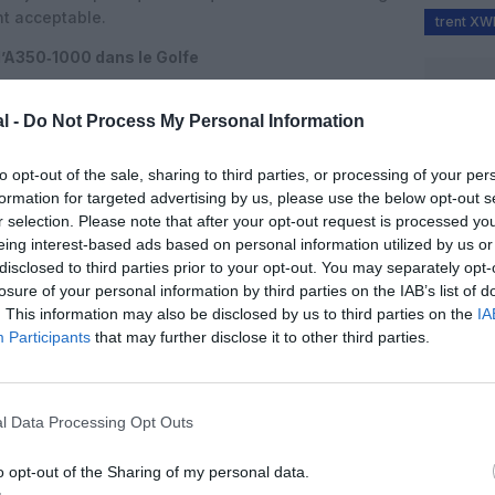
nt acceptable.
trent X
 l’A350‑1000 dans le Golfe
se fait plus critique encore. Tim Clark a répété son
l -
Do Not Process My Personal Information
00 tant que Rolls‑Royce n’aura pas apporté des
u
Trent XWB‑97
dans les conditions extrêmes du
jours la même. Je sais qu’ils (Rolls‑Royce) travaillent
to opt-out of the sale, sharing to third parties, or processing of your per
e
»,
a‑t‑il déclaré.
formation for targeted advertising by us, please use the below opt-out s
r selection. Please note that after your opt-out request is processed y
ée destinée à l’A350‑1000, a fait l’objet de retours
eing interest-based ads based on personal information utilized by us or
célérée en environnements chauds et sableux, avec
disclosed to third parties prior to your opt-out. You may separately opt-
 plus courts et des coûts de maintenance plus
losure of your personal information by third parties on the IAB’s list of
yce reconnaît des défis de durabilité sur ce moteur
. This information may also be disclosed by us to third parties on the
IA
programme de mise à niveau technologique censé
«
Participants
that may further disclose it to other third parties.
7 dans les environnements chauds et poussiéreux »
et
0% pour les vols dans des environnements cléments
l Data Processing Opt Outs
 et l’enjeu MRO
o opt-out of the Sharing of my personal data.
Royce communique sur une série d’améliorations :