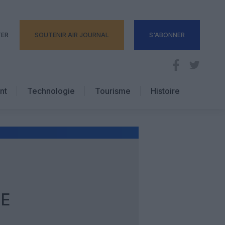
TER
SOUTENIR AIR JOURNAL
S'ABONNER
nt
Technologie
Tourisme
Histoire
Pratique
Hôtellerie
Voyages d’affaires
DE