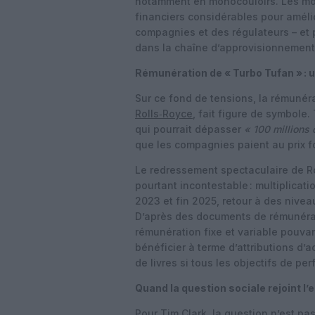
notamment en monocouloirs. Les mot
financiers considérables pour améli
compagnies et des régulateurs – et 
dans la chaîne d’approvisionnement p
Rémunération de « Turbo Tufan » :
Sur ce fond de tensions, la rémunér
Rolls‑Royce
, fait figure de symbole
qui pourrait dépasser
« 100 millions 
que les compagnies paient au prix fo
Le redressement spectaculaire de Rol
pourtant incontestable : multiplicat
2023 et fin 2025, retour à des nive
D’après des documents de rémunérati
rémunération fixe et variable pouvant
bénéficier à terme d’attributions d’
de livres si tous les objectifs de pe
Quand la question sociale rejoint l’
Pour Tim Clark, la question n’est pa