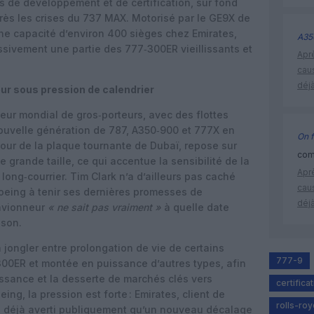
s de développement et de certification, sur fond
rès les crises du 737 MAX. Motorisé par le GE9X de
 une capacité d’environ 400 sièges chez Emirates,
A35
ssivement une partie des 777‑300ER vieillissants et
Apr
cau
déjà
eur sous pression de calendrier
teur mondial de gros‑porteurs, avec des flottes
ouvelle génération de 787, A350‑900 et 777X en
On f
our de la plaque tournante de Dubaï, repose sur
comm
 grande taille, ce qui accentue la sensibilité de la
Apr
long‑courrier. Tim Clark n’a d’ailleurs pas caché
cau
oeing à tenir ses dernières promesses de
déjà
’avionneur
« ne sait pas vraiment »
à quelle date
ison.
jongler entre prolongation de vie de certains
777-9
300ER et montée en puissance d’autres types, afin
ssance et la desserte de marchés clés vers
certifica
eing, la pression est forte : Emirates, client de
rolls-ro
 déjà averti publiquement qu’un nouveau décalage