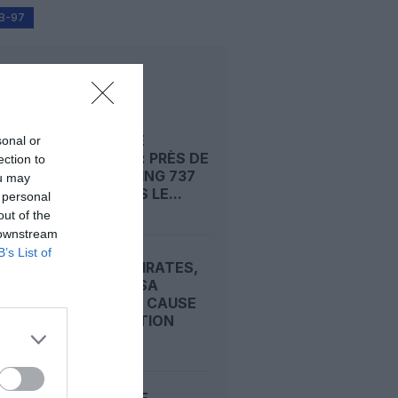
WB-97
LIRE AUSSI
RISQUE DE
sonal or
FISSURES : PRÈS DE
ection to
1 500 BOEING 737
ou may
MAX DANS LE...
 personal
out of the
 downstream
B’s List of
APRÈS EMIRATES,
LUFTHANSA
REMET EN CAUSE
LA RÉCEPTION
DE...
ECONOMIE