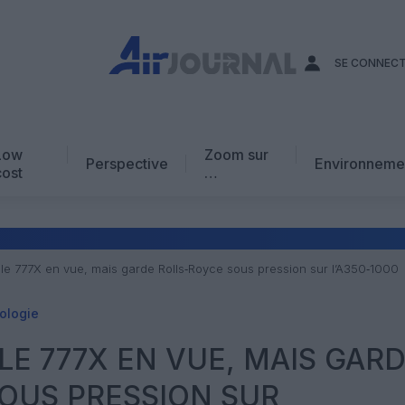
SE CONNEC
Low
Zoom sur
Perspective
Environneme
cost
…
Edito
En chiffres
Avis d’expert
t le 777X en vue, mais garde Rolls‑Royce sous pression sur l’A350‑1000
AJ Académie
ologie
Vidéo
LE 777X EN VUE, MAIS GAR
OUS PRESSION SUR