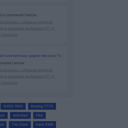
0
a commenté l'article :
ès Emirates, Lufthansa remet en
se la réception de Boeing 777-9
 construits
ait comment pour gagner des sous ?
a
enté l'article :
ès Emirates, Lufthansa remet en
se la réception de Boeing 777-9
 construits
A350-1000
Boeing 777X
tion
emirates
FAA
yce
Tim Clark
trent XWB