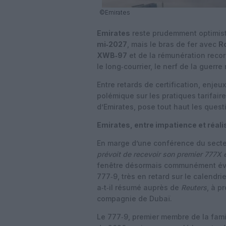
©Emirates
Emirates
reste prudemment optimiste
mi‑2027
, mais le bras de fer avec
R
XWB‑97
et de la rémunération recor
le long‑courrier, le nerf de la guerre
Entre retards de certification, enjeu
polémique sur les pratiques tarifair
d’Emirates, pose tout haut les quest
Emirates, entre impatience et réal
En marge d’une conférence du secteu
prévoit de recevoir son premier 777X e
fenêtre désormais communément évo
777‑9, très en retard sur le calendrier
a‑t‑il résumé auprès de
Reuters
, à p
compagnie de Dubaï.
Le 777‑9, premier membre de la famil