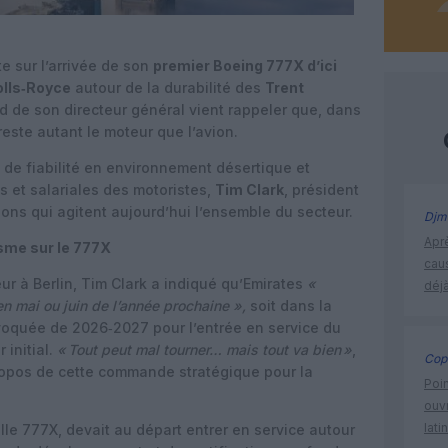
 sur l’arrivée de son
premier Boeing 777X d’ici
olls‑Royce
autour de la durabilité des
Trent
d de son directeur général vient rappeler que, dans
 reste autant le moteur que l’avion.
x de fiabilité en environnement désertique et
es et salariales des motoristes,
Tim Clark
, président
ions qui agitent aujourd’hui l’ensemble du secteur.
Djm
Apr
isme sur le 777X
cau
r à Berlin, Tim Clark a indiqué qu’Emirates
«
déjà
n mai ou juin de l’année prochaine »,
soit dans la
quée de 2026‑2027 pour l’entrée en service du
 initial.
«
Tout peut mal tourner… mais tout va bien
»
,
Cop
ropos de cette commande stratégique pour la
Poin
ouvr
lati
le 777X, devait au départ entrer en service autour