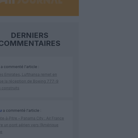
DERNIERS
COMMENTAIRES
a commenté l'article :
ès Emirates, Lufthansa remet en
se la réception de Boeing 777-9
 construits
a
a commenté l'article :
te‑à‑Pitre – Panama City : Air France
e un pont aérien vers l’Amérique
ne