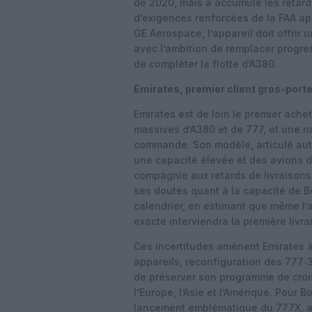
de 2020, mais a accumulé les retard
d’exigences renforcées de la FAA ap
GE Aerospace, l’appareil doit offrir
avec l’ambition de remplacer progre
de compléter la flotte d’A380.
Emirates, premier client gros-port
Emirates est de loin le premier ache
massives d’A380 et de 777, et une n
commande. Son modèle, articulé aut
une capacité élevée et des avions de
compagnie aux retards de livraisons 
ses doutes quant à la capacité de B
calendrier, en estimant que même l
exacte interviendra la première livra
Ces incertitudes amènent Emirates à 
appareils, reconfiguration des 777‑
de préserver son programme de croi
l’Europe, l’Asie et l’Amérique. Pour Bo
lancement emblématique du 777X, a