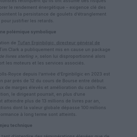
oristes rétorquent qu’ils ont assumé des risques
orer le rendement énergétique – exigence clé des
pointent la persistance de goulets d’étranglement
our justifier les retards.
 une polémique symbolique
ation de
Tufan Erginbilgic, directeur général de
. Tim Clark a publiquement mis en cause un package
de livres sterling »,
selon lui disproportionné alors
rt les moteurs et les services associés.
ls‑Royce depuis l’arrivée d’Erginbilgic en 2023 est
ion par près de 12 du cours de Bourse entre début
aux de marges élevés et amélioration du cash‑flow.
on, le dirigeant pourrait, en plus d’une
 atteindre plus de 13 millions de livres par an,
actions dont la valeur globale dépasse 100 millions
rformance à long terme sont atteints.
enjeu technique
s tant d’interdire des rémunérations élevées que de