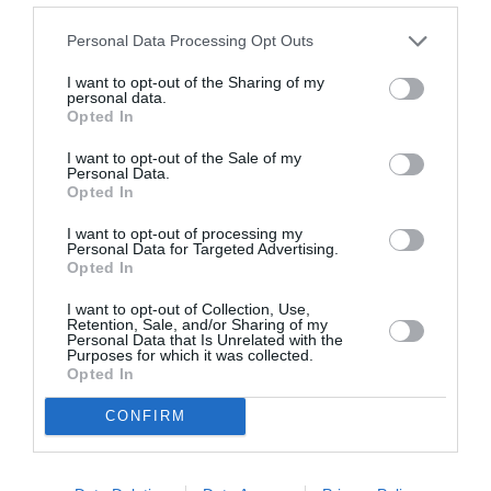
proposer à la clientèle soit un
Personal Data Processing Opt Outs
voyage une correspondance en
moins soit un plus grand choix de
I want to opt-out of the Sharing of my
jours de fonctionnement du vol.
personal data.
Opted In
RÉPONDRE
I want to opt-out of the Sale of my
Personal Data.
Opted In
I want to opt-out of processing my
Filoustyle
a commenté :
14 juin 2026 - 9 h 16
Personal Data for Targeted Advertising.
Opted In
min
Je vois pas ou est le problème en bi couloir vous
I want to opt-out of Collection, Use,
Retention, Sale, and/or Sharing of my
n’utiliser qu’un seul couloir toutes façons, mis a part
Personal Data that Is Unrelated with the
le A330 en 2x4x2 tous les nouveaux modules gros
Purposes for which it was collected.
porteur bi couloir sont en configuration sièges
Opted In
3x4x3 donc rien ne change, vous avez toujours 3
sièges a coté de vous.
CONFIRM
Après plusieurs mois d’exploitation sur d’autres
compagnies je n’ai pas entendu grand monde s’en
plaindre.