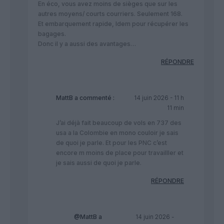
En éco, vous avez moins de sièges que sur les
autres moyens/ courts courriers. Seulement 168.
Et embarquement rapide, Idem pour récupérer les
bagages.
Donc il y a aussi des avantages…
RÉPONDRE
MattB
a commenté :
14 juin 2026 - 11 h
11 min
J’ai déjà fait beaucoup de vols en 737 des
usa a la Colombie en mono couloir je sais
de quoi je parle. Et pour les PNC c’est
encore m moins de place pour travailller et
je sais aussi de quoi je parle.
RÉPONDRE
@MattB
a
14 juin 2026 -