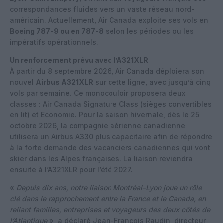
correspondances fluides vers un vaste réseau nord-
américain. Actuellement, Air Canada exploite ses vols en
Boeing 787-9 ou en 787-8
selon les périodes ou les
impératifs opérationnels.
Un renforcement prévu avec l’A321XLR
À partir du 8 septembre 2026, Air Canada déploiera son
nouvel
Airbus A321XLR
sur cette ligne, avec jusqu’à cinq
vols par semaine. Ce monocouloir proposera deux
classes : Air Canada Signature Class (sièges convertibles
en lit) et Economie. Pour la saison hivernale, dès le 25
octobre 2026, la compagnie aérienne canadienne
utilisera un Airbus A330 plus capacitaire afin de répondre
à la forte demande des vacanciers canadiennes qui vont
skier dans les Alpes françaises. La liaison reviendra
ensuite à l’A321XLR pour l’été 2027.
«
Depuis dix ans, notre liaison Montréal–Lyon joue un rôle
clé dans le rapprochement entre la France et le Canada, en
reliant familles, entreprises et voyageurs des deux côtés de
l’Atlantique
», a déclaré Jean-François Raudin, directeur