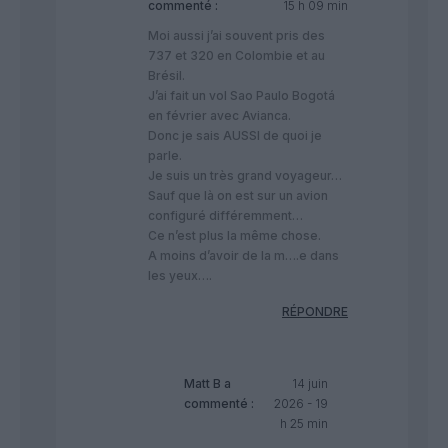
commenté :
15 h 09 min
Moi aussi j’ai souvent pris des
737 et 320 en Colombie et au
Brésil.
J’ai fait un vol Sao Paulo Bogotá
en février avec Avianca.
Donc je sais AUSSI de quoi je
parle.
Je suis un très grand voyageur…
Sauf que là on est sur un avion
configuré différemment…
Ce n’est plus la même chose.
A moins d’avoir de la m….e dans
les yeux….
RÉPONDRE
Matt B
a
14 juin
commenté :
2026 - 19
h 25 min