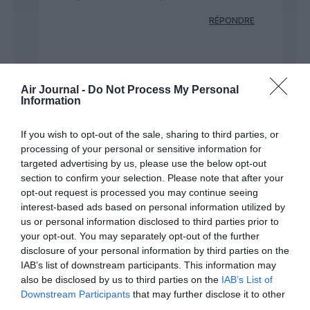
RÉPONDRE
Question hyper-
15 juin 2026 -
fondamentale !
a
15 h 36 min
Air Journal -
Do Not Process My Personal
commenté :
Information
Quel est l’objectif ultime d’une
compagnie aérienne?
If you wish to opt-out of the sale, sharing to third parties, or
processing of your personal or sensitive information for
1) Faciliter le plus possible le
targeted advertising by us, please use the below opt-out
travail du PNC, quitte à utiliser en
section to confirm your selection. Please note that after your
long courrier des appareils
opt-out request is processed you may continue seeing
double allées là/ quand le traffic
interest-based ads based on personal information utilized by
ne le justifie pas
us or personal information disclosed to third parties prior to
ou
your opt-out. You may separately opt-out of the further
disclosure of your personal information by third parties on the
2) Rendre le voyage le plus
IAB’s list of downstream participants. This information may
agréable possible pour ses
also be disclosed by us to third parties on the
IAB’s List of
clients en utilisant si besoin en
Downstream Participants
that may further disclose it to other
long courrier des appareils mono
third parties.
allée plus petits permettant de