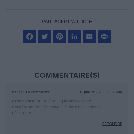
PARTAGER L'ARTICLE
Facebook
Twitter
Pinterest
LinkedIn
Email
Print
COMMENTAIRE(S)
Serge13
a commenté :
13 juin 2026 - 15 h 37 min
Ils passent de A330 à 321.. quel anniversaire.
Cet aéroport de LYS devient l’ombre de lui même.
C’est triste
RÉPONDRE