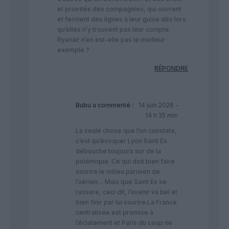
et priorités des compagnies, qui ouvrent
et ferment des lignes à leur guise dès lors
qu’elles n’y trouvent pas leur compte.
Ryanair n’en est-elle pas le meilleur
exemple ?
RÉPONDRE
Bubu
a commenté :
14 juin 2026 -
14 h 35 min
La seule chose que l’on constate,
c’est qu’évoquer Lyon Saint Ex
débouche toujours sur de la
polémique. Ce qui doit bien faire
sourire le milieu parisien de
l’aérien… Mais que Saint Ex se
rassure, ceci dit, l’avenir va bel et
bien finir par lui sourire.La France
centralisée est promise à
l’éclatement et Paris du coup ne