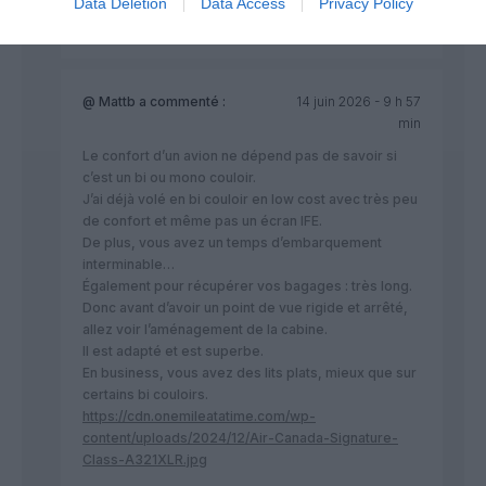
Data Deletion
Data Access
Privacy Policy
RÉPONDRE
@ Mattb
a commenté :
14 juin 2026 - 9 h 57
min
Le confort d’un avion ne dépend pas de savoir si
c’est un bi ou mono couloir.
J’ai déjà volé en bi couloir en low cost avec très peu
de confort et même pas un écran IFE.
De plus, vous avez un temps d’embarquement
interminable…
Également pour récupérer vos bagages : très long.
Donc avant d’avoir un point de vue rigide et arrêté,
allez voir l’aménagement de la cabine.
Il est adapté et est superbe.
En business, vous avez des lits plats, mieux que sur
certains bi couloirs.
https://cdn.onemileatatime.com/wp-
content/uploads/2024/12/Air-Canada-Signature-
Class-A321XLR.jpg