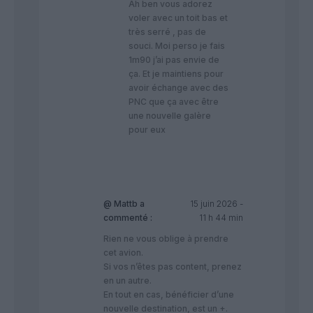
Ah ben vous adorez
voler avec un toit bas et
très serré , pas de
souci. Moi perso je fais
1m90 j’ai pas envie de
ça. Et je maintiens pour
avoir échange avec des
PNC que ça avec être
une nouvelle galère
pour eux
@ Mattb
a
15 juin 2026 -
commenté :
11 h 44 min
Rien ne vous oblige à prendre
cet avion.
Si vos n’êtes pas content, prenez
en un autre.
En tout en cas, bénéficier d’une
nouvelle destination, est un +.