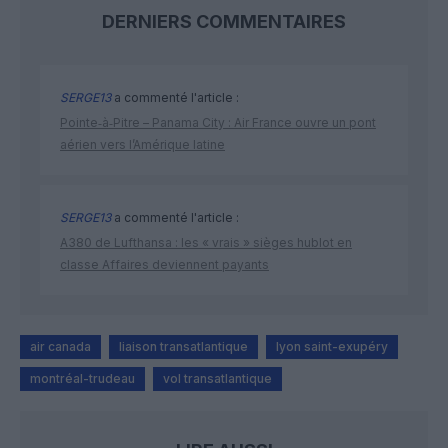
DERNIERS COMMENTAIRES
SERGE13
a commenté l'article :
Pointe‑à‑Pitre – Panama City : Air France ouvre un pont
aérien vers l’Amérique latine
SERGE13
a commenté l'article :
A380 de Lufthansa : les « vrais » sièges hublot en
classe Affaires deviennent payants
air canada
liaison transatlantique
lyon saint-exupéry
montréal-trudeau
vol transatlantique