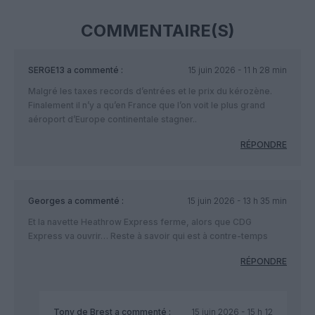
COMMENTAIRE(S)
SERGE13
a commenté :
15 juin 2026 - 11 h 28 min
Malgré les taxes records d’entrées et le prix du kérozène.
Finalement il n’y a qu’en France que l’on voit le plus grand
aéroport d’Europe continentale stagner..
RÉPONDRE
Georges
a commenté :
15 juin 2026 - 13 h 35 min
Et la navette Heathrow Express ferme, alors que CDG
Express va ouvrir… Reste à savoir qui est à contre-temps
RÉPONDRE
Tony de Brest
a commenté :
15 juin 2026 - 15 h 12