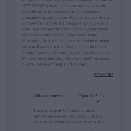
(777/787/350) et une autre perpendiculaire à la
nouvelle jetée qui va accueillir au contact une
douzaine d’appareils pour Hop. Les travaux devrait
commencer dans 10 ans. J’espère qu’ils vont tous
détruire pour repartir à zéro, car le 2G dans l’état
actuel ressemble plus à un Algeco qu’à une
aérogare… Bref, encore une refonte d’un terminal
alors qu’il aurait été tellement plus simple et plus
économique de créer une “barre” parallèle au L et
M moderne et durable… On a vraiment l’impression
qu’ADP passe son temps à “tatonner”…
RÉPONDRE
NDR
a commenté :
17 juin 2026 - 14 h
46 min
Grâce au cdgval Air France aurait du
mettre transavia au T2G ou au T3 et pas
l’inverse ce n’était pas a elle d’aller a orly.