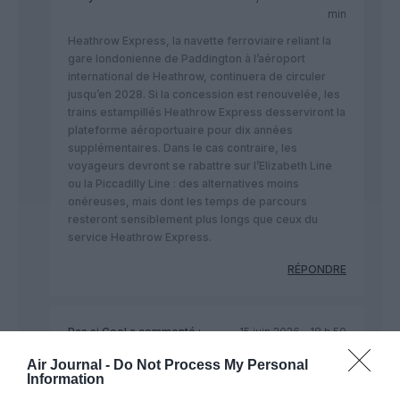
min
Heathrow Express, la navette ferroviaire reliant la
gare londonienne de Paddington à l’aéroport
international de Heathrow, continuera de circuler
jusqu’en 2028. Si la concession est renouvelée, les
trains estampillés Heathrow Express desserviront la
plateforme aéroportuaire pour dix années
supplémentaires. Dans le cas contraire, les
voyageurs devront se rabattre sur l’Elizabeth Line
ou la Piccadilly Line : des alternatives moins
onéreuses, mais dont les temps de parcours
resteront sensiblement plus longs que ceux du
service Heathrow Express.
RÉPONDRE
Pas si Cool
a commenté :
15 juin 2026 - 18 h 50
min
Air Journal -
Do Not Process My Personal
Ouvrir une navette entre Centre villes et aéroports
Information
est la meilleure solution pour accéder rapidement et