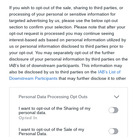
sans soucis .
If you wish to opt-out of the sale, sharing to third parties, or
Mais … il y a toujours un mais, le prix du trajet peut
processing of your personal or sensitive information for
être décourageant !!
targeted advertising by us, please use the below opt-out
Les Suisses ont compris qu’il fallait faire passer leur
section to confirm your selection. Please note that after your
trains directs InterCity et RE à travers les gares des
opt-out request is processed you may continue seeing
aéroports internationaux comme ceux de Zurich et
interest-based ads based on personal information utilized by
Genève depuis et vers les gares des centres villes
us or personal information disclosed to third parties prior to
respectifs. Plus de navette spéciale et voyage
your opt-out. You may separately opt-out of the further
direct.
disclosure of your personal information by third parties on the
IAB’s list of downstream participants. This information may
RÉPONDRE
also be disclosed by us to third parties on the
IAB’s List of
Downstream Participants
that may further disclose it to other
third parties.
Personal Data Processing Opt Outs
beurk
a commenté :
15 juin 2026 - 17 h 08 min
Du côté de Paris, ADP table sur une “croissance” annuelle de
I want to opt-out of the Sharing of my
personal data.
1 à 1,5%… En total décallage avec les prévisions mondiales
Opted In
de l’IATA : prévisions basses de 2,9%, prévisions médiannes
: 3,1%, prévisions hautes : 3,3%. ADP est donc, une nouvelle
I want to opt-out of the Sale of my
fois, totalement dans les choux… et la France avec, en plein
Personal Data.