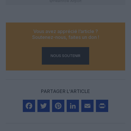
@Heathrow Airport
Vous avez apprécié l’article ?
Soutenez-nous, faites un don !
NOUS SOUTENIR
PARTAGER L'ARTICLE
Facebook
Twitter
Pinterest
LinkedIn
Email
Print