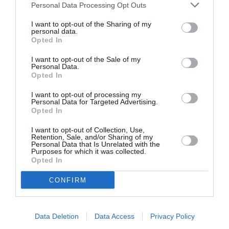
Personal Data Processing Opt Outs
I want to opt-out of the Sharing of my
Jean
a commenté :
13 juin 2026 - 22 h 00
personal data.
min
Opted In
L’A220-300 a marqué la fin de l’A319NEO car il est
I want to opt-out of the Sale of my
plus économe en carburant et toutes les
Personal Data.
compagnies aériennes en veulent. Y compris celles
Opted In
qui exploitent des A320 et 321. Et ce, en
contradiction frontale evec le blabla marketing
I want to opt-out of processing my
Personal Data for Targeted Advertising.
d’Airbus et sa “fleet commonality” pour le type
Opted In
rating des pilotes.
Le problème est que le programme A220 rapporte
I want to opt-out of Collection, Use,
Retention, Sale, and/or Sharing of my
à peine à Airbus à cause de problèmes de chaine
Personal Data that Is Unrelated with the
logistique pas forcément bien organisée ni
Purposes for which it was collected.
Opted In
rationalisée sous l’époque Bombardier. Et si cela ne
suffisait pas, les problèmes persistants avec les
CONFIRM
moteurs GTF de Pratt sans réelle date de résolution
en vue ne vont pas pousser le développement
d’une version allongée.
Data Deletion
Data Access
Privacy Policy
L’A220-300 est un excellent avion qui a le malheur
de faire gagner très peu d’argent à Airbus. Du coup,