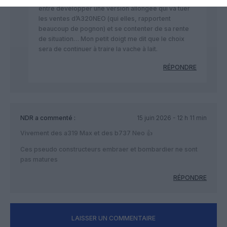
entre développer une version allongée qui va tuer
les ventes d’A320NEO (qui elles, rapportent
beaucoup de pognon) et se contenter de sa rente
de situation… Mon petit doigt me dit que le choix
sera de continuer à traire la vache à lait.
RÉPONDRE
NDR
a commenté :
15 juin 2026 - 12 h 11 min
Vivement des a319 Max et des b737 Neo 👍
Ces pseudo constructeurs embraer et bombardier ne sont
pas matures
RÉPONDRE
LAISSER UN COMMENTAIRE