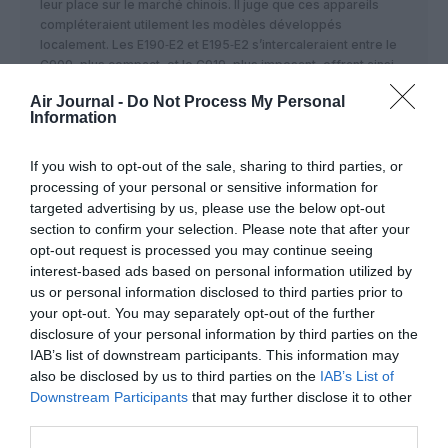
leur place sur le marché chinois. Il juge que ces appareils
compléteraient utilement les modèles développés
localement. Les E190‑E2 et E195‑E2 s’intercaleraient entre le
C909, plus compact, et le C919, plus imposant, offrant ainsi
aux compagnies aériennes une palette plus large pour
Air Journal -
Do Not Process My Personal
desservir les villes du pays.
Information
Meijer a précisé qu’Embraer menait actuellement des
discussions avec des clients potentiels, rappelant que la
famille E2 bénéficie déjà de la certification des autorités
If you wish to opt-out of the sale, sharing to third parties, or
chinoises.
processing of your personal or sensitive information for
targeted advertising by us, please use the below opt-out
RÉPONDRE
section to confirm your selection. Please note that after your
opt-out request is processed you may continue seeing
interest-based ads based on personal information utilized by
us or personal information disclosed to third parties prior to
Bencello
a commenté :
13 juin 2026 - 17 h 34 min
your opt-out. You may separately opt-out of the further
Embraer a le vent en poupe, alors même qu’en face, Airbus,
disclosure of your personal information by third parties on the
selon plusieurs sources, ne devrait pas annoncer le
IAB’s list of downstream participants. This information may
lancement de l’A220-500 à Farnborough, en raison d’ un
also be disclosed by us to third parties on the
IAB’s List of
faible intérêt des lessors entre autres.
Downstream Participants
that may further disclose it to other
third parties.
RÉPONDRE