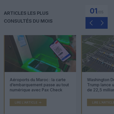
01
/
05
ARTICLES LES PLUS
CONSULTÉS DU MOIS
Aéroports du Maroc : la carte
Washington Du
d’embarquement passe au tout
Trump lance u
numérique avec Pax Check
de 22,5 millia
LIRE L'ARTICLE
LIRE L'ARTICL