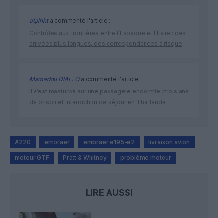
atplhkt
a commenté l'article :
Contrôles aux frontières entre l’Espagne et l’Italie : des
arrivées plus longues, des correspondances à risque
Mamadou DIALLO
a commenté l'article :
Il s’est masturbé sur une passagère endormie : trois ans
de prison et interdiction de séjour en Thaïlande
A220
embraer
embraer e195-e2
livraison avion
moteur GTF
Pratt & Whitney
problème moteur
LIRE AUSSI