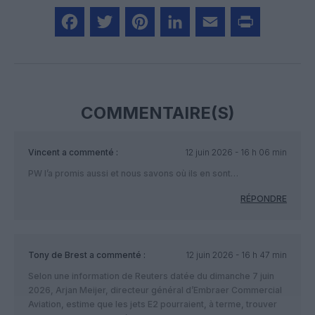
Facebook
Twitter
Pinterest
LinkedIn
Email
Print
COMMENTAIRE(S)
Vincent
a commenté :
12 juin 2026 - 16 h 06 min
PW l’a promis aussi et nous savons où ils en sont…
RÉPONDRE
Tony de Brest
a commenté :
12 juin 2026 - 16 h 47 min
Selon une information de Reuters datée du dimanche 7 juin
2026, Arjan Meijer, directeur général d’Embraer Commercial
Aviation, estime que les jets E2 pourraient, à terme, trouver