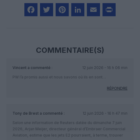
Facebook
Twitter
Pinterest
LinkedIn
Email
Print
COMMENTAIRE(S)
Vincent
a commenté :
12 juin 2026 - 16 h 06 min
PW l’a promis aussi et nous savons où ils en sont…
RÉPONDRE
Tony de Brest
a commenté :
12 juin 2026 - 16 h 47 min
Selon une information de Reuters datée du dimanche 7 juin
2026, Arjan Meijer, directeur général d’Embraer Commercial
Aviation, estime que les jets E2 pourraient, à terme, trouver