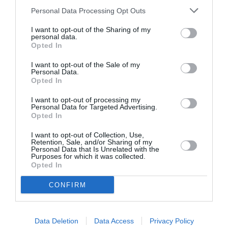
Personal Data Processing Opt Outs
Jean
a commenté :
13 juin 2026 - 22 h 00
I want to opt-out of the Sharing of my
min
personal data.
Opted In
L’A220-300 a marqué la fin de l’A319NEO car il est
plus économe en carburant et toutes les
I want to opt-out of the Sale of my
Personal Data.
compagnies aériennes en veulent. Y compris celles
Opted In
qui exploitent des A320 et 321. Et ce, en
contradiction frontale evec le blabla marketing
I want to opt-out of processing my
d’Airbus et sa “fleet commonality” pour le type
Personal Data for Targeted Advertising.
rating des pilotes.
Opted In
Le problème est que le programme A220 rapporte
I want to opt-out of Collection, Use,
à peine à Airbus à cause de problèmes de chaine
Retention, Sale, and/or Sharing of my
Personal Data that Is Unrelated with the
logistique pas forcément bien organisée ni
Purposes for which it was collected.
rationalisée sous l’époque Bombardier. Et si cela ne
Opted In
suffisait pas, les problèmes persistants avec les
moteurs GTF de Pratt sans réelle date de résolution
CONFIRM
en vue ne vont pas pousser le développement
d’une version allongée.
L’A220-300 est un excellent avion qui a le malheur
Data Deletion
Data Access
Privacy Policy
de faire gagner très peu d’argent à Airbus. Du coup,