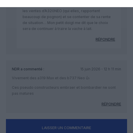
entre développer une version allongée qui va tuer
les ventes d’A320NEO (qui elles, rapportent
beaucoup de pognon) et se contenter de sa rente
de situation… Mon petit doigt me dit que le choix
sera de continuer à traire la vache à lait.
RÉPONDRE
NDR
a commenté :
15 juin 2026 - 12 h 11 min
Vivement des a319 Max et des b737 Neo 👍
Ces pseudo constructeurs embraer et bombardier ne sont
pas matures
RÉPONDRE
LAISSER UN COMMENTAIRE