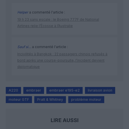
Helper
a commenté l'article :
19 h 23 sans escale : le Boeing 777F de National
Airlines relie l’Écosse à l’Australie
Sauf si…
a commenté l'article :
Incivilités à Bangkok : 22 passagers chinois refusés à
bord après une course-poursuite, l’incident devient
diplomatique
A220
embraer
embraer e195-e2
livraison avion
moteur GTF
Pratt & Whitney
problème moteur
LIRE AUSSI