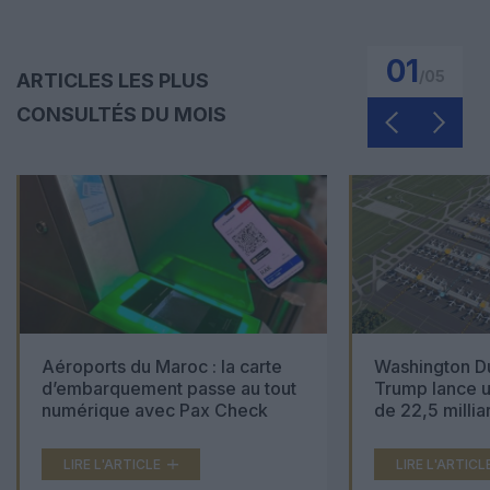
01
/
05
ARTICLES LES PLUS
CONSULTÉS DU MOIS
Aéroports du Maroc : la carte
Washington Du
d’embarquement passe au tout
Trump lance u
numérique avec Pax Check
de 22,5 millia
LIRE L'ARTICLE
LIRE L'ARTICL