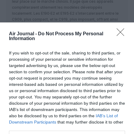
leur place sur le marché chinois. Il juge que ces appareils
compléteraient utilement les modèles développés
localement. Les E190‑E2 et E195‑E2 s’intercaleraient entre le
C909, plus compact, et le C919, plus imposant, offrant ainsi
aux compagnies aériennes une palette plus large pour
desservir les villes du pays.
Air Journal -
Do Not Process My Personal
Meijer a précisé qu’Embraer menait actuellement des
Information
discussions avec des clients potentiels, rappelant que la
famille E2 bénéficie déjà de la certification des autorités
If you wish to opt-out of the sale, sharing to third parties, or
chinoises.
processing of your personal or sensitive information for
targeted advertising by us, please use the below opt-out
RÉPONDRE
section to confirm your selection. Please note that after your
opt-out request is processed you may continue seeing
interest-based ads based on personal information utilized by
Bencello
a commenté :
13 juin 2026 - 17 h 34 min
us or personal information disclosed to third parties prior to
your opt-out. You may separately opt-out of the further
Embraer a le vent en poupe, alors même qu’en face, Airbus,
disclosure of your personal information by third parties on the
selon plusieurs sources, ne devrait pas annoncer le
IAB’s list of downstream participants. This information may
lancement de l’A220-500 à Farnborough, en raison d’ un
also be disclosed by us to third parties on the
IAB’s List of
faible intérêt des lessors entre autres.
Downstream Participants
that may further disclose it to other
RÉPONDRE
third parties.