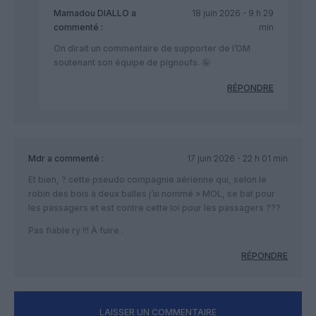
Mamadou DIALLO
a
18 juin 2026 - 9 h 29
commenté :
min
On dirait un commentaire de supporter de l’OM
soutenant son équipe de pignoufs. 🤪​
RÉPONDRE
Mdr
a commenté :
17 juin 2026 - 22 h 01 min
Et bien, ? cette pseudo compagnie aérienne qui, selon le
robin des bois à deux balles j’ai nommé » MOL, se bat pour
les passagers et est contre cette loi pour les passagers ???
Pas fiable ry !!! À fuire .
RÉPONDRE
LAISSER UN COMMENTAIRE