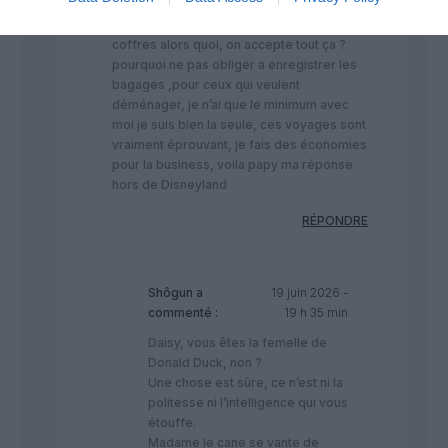
papy, les bagages devant soi c’est le
confort? plus rien ne rentraient dans les
coffres alors quoi, on accepte tout ça ?
pourquoi ne pas obliger a enregistrer les
bagages ,pour ceux qui veulent
déménager, je n’ai que le minimum avec
moi je suis bien la seule, ces voyages sont
vraiment éprouvant, je fais des économies
pour la business, voila papy ma réponse
hors de Disneyland
RÉPONDRE
Shôgun
a
19 juin 2026 -
commenté :
19 h 35 min
Daisy, vous êtes la femelle de
Donald Duck, non ?
Une chose est sûre, ce n’est ni la
politesse ni l’intelligence qui vous
étouffe.
Madame le cane se vante de