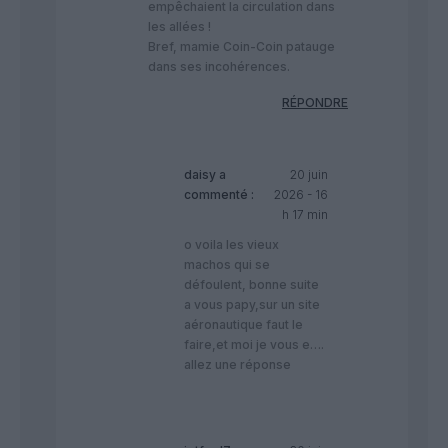
empêchaient la circulation dans
les allées !
Bref, mamie Coin-Coin patauge
dans ses incohérences.
RÉPONDRE
daisy
a
20 juin
commenté :
2026 - 16
h 17 min
o voila les vieux
machos qui se
défoulent, bonne suite
a vous papy,sur un site
aéronautique faut le
faire,et moi je vous e….
allez une réponse