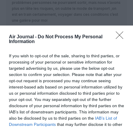
problèmes personnes ne pourraient sortir, mais nous n’avons
plus en tête les risques, on oublie le mode de transport ,on
est en train certainement, voyager dans ces conditions c’est
une galère pour moi
RÉPONDRE
Air Journal -
Do Not Process My Personal
Information
Manu
a commenté :
18 juin 2026 - 6 h 44
If you wish to opt-out of the sale, sharing to third parties, or
min
processing of your personal or sensitive information for
Ils auraient dû rendre obligatoire un premier prix
targeted advertising by us, please use the below opt-out
affichés incluants bagages en soute alors
section to confirm your selection. Please note that after your
opt-out request is processed you may continue seeing
RÉPONDRE
interest-based ads based on personal information utilized by
us or personal information disclosed to third parties prior to
your opt-out. You may separately opt-out of the further
Mamadou DIALLO
a
18 juin 2026 - 10 h 11
disclosure of your personal information by third parties on the
commenté :
min
IAB’s list of downstream participants. This information may
also be disclosed by us to third parties on the
IAB’s List of
Vous voyagez avec juste les vêtements que vous
Downstream Participants
that may further disclose it to other
portez sur vous ?
third parties.
Que certains voyageurs aient l’habitude de