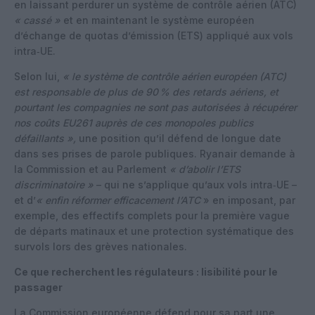
en laissant perdurer un système de contrôle aérien (ATC)
« cassé »
et en maintenant le système européen
d’échange de quotas d’émission (ETS) appliqué aux vols
intra‑UE.
Selon lui,
« le système de contrôle aérien européen (ATC)
est responsable de plus de 90
% des retards aériens, et
pourtant les compagnies ne sont pas autorisées à récupérer
nos coûts EU261 auprès de ces monopoles publics
défaillants »,
une position qu’il défend de longue date
dans ses prises de parole publiques. Ryanair demande à
la Commission et au Parlement
« d’abolir l’ETS
discriminatoire »
– qui ne s’applique qu’aux vols intra‑UE –
et d’
« enfin réformer efficacement l’ATC
» en imposant, par
exemple, des effectifs complets pour la première vague
de départs matinaux et une protection systématique des
survols lors des grèves nationales.
Ce que recherchent les régulateurs : lisibilité pour le
passager
La Commission européenne défend pour sa part une