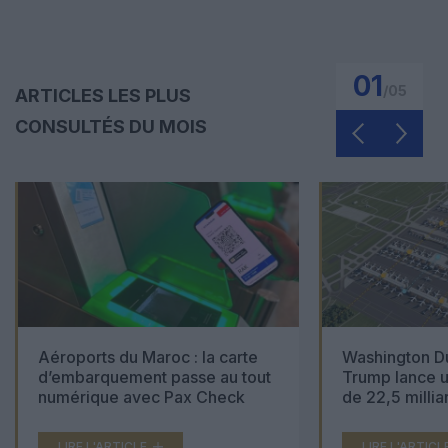
01
/
05
ARTICLES LES PLUS
CONSULTÉS DU MOIS
Aéroports du Maroc : la carte
Washington Du
d’embarquement passe au tout
Trump lance u
numérique avec Pax Check
de 22,5 millia
LIRE L'ARTICLE
LIRE L'ARTICL