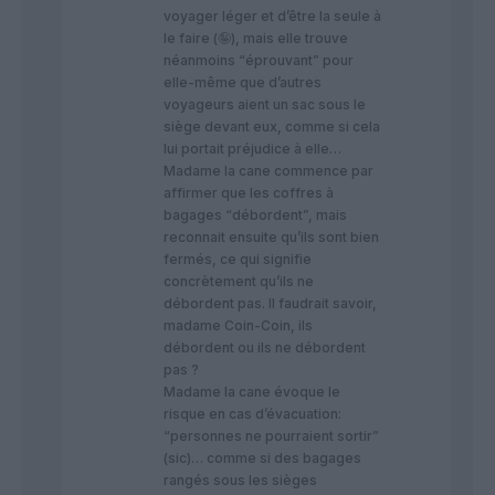
voyager léger et d’être la seule à
le faire (🤪), mais elle trouve
néanmoins “éprouvant” pour
elle-même que d’autres
voyageurs aient un sac sous le
siège devant eux, comme si cela
lui portait préjudice à elle…
Madame la cane commence par
affirmer que les coffres à
bagages “débordent”, mais
reconnait ensuite qu’ils sont bien
fermés, ce qui signifie
concrètement qu’ils ne
débordent pas. Il faudrait savoir,
madame Coin-Coin, ils
débordent ou ils ne débordent
pas ?
Madame la cane évoque le
risque en cas d’évacuation:
“personnes ne pourraient sortir”
(sic)… comme si des bagages
rangés sous les sièges