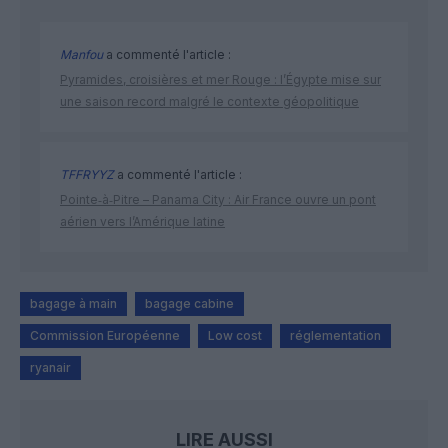
Manfou
a commenté l'article :
Pyramides, croisières et mer Rouge : l’Égypte mise sur
une saison record malgré le contexte géopolitique
TFFRYYZ
a commenté l'article :
Pointe‑à‑Pitre – Panama City : Air France ouvre un pont
aérien vers l’Amérique latine
bagage à main
bagage cabine
Commission Européenne
Low cost
réglementation
ryanair
LIRE AUSSI