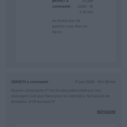
jetfool7
a
20 juin
commenté :
2026 - 16
h 19 min
au niveau bas de
gamme vous êtes un
heros
SERGE13
a commenté :
17 juin 2026 - 16 h 38 min
Ryanair compagnie n°1 en Europe plébiscitée par ses
passagers sait quoi faire pour les satisfaire. Nul besoin de
Bruxelles. RYR the best !!!!
RÉPONDRE