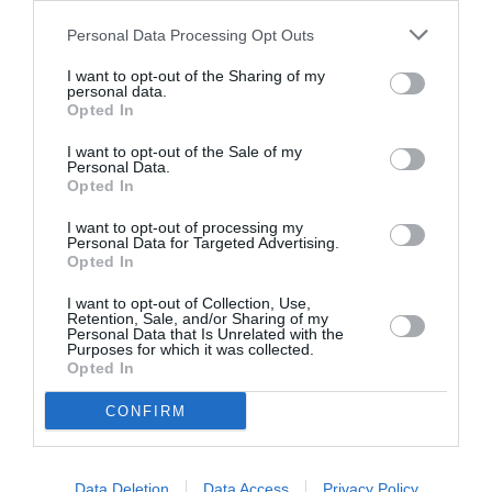
s’encombrer d’un surplus d’affaires inutiles, c’est un
Personal Data Processing Opt Outs
fait. Mais on ne peut non plus voyager les bras
ballants.
I want to opt-out of the Sharing of my
Quand vous écrivez que les casiers débordent,
personal data.
vous mentez: aucun avion ne décolle si les coffres à
Opted In
bagages ne sont pas tous fermés. Et les PNC
veillent à ce que les sacs n’entrant pas dans les
I want to opt-out of the Sale of my
Personal Data.
coffres soient rangés sous le siège devant soi. En
Opted In
cas d’évacuation, tous les accès sont dégagés.
Pour rappel: en cas d’évacuation d’urgence, il est
I want to opt-out of processing my
strictement interdit d’ouvrir les coffres à bagages
Personal Data for Targeted Advertising.
ou d’emporter ses bagages. Ceux qui passent outre
Opted In
sont des délinquants mettant en danger la vie
d’autrui.
I want to opt-out of Collection, Use,
Retention, Sale, and/or Sharing of my
Personal Data that Is Unrelated with the
RÉPONDRE
Purposes for which it was collected.
Opted In
CONFIRM
Daisy
a commenté :
19 juin 2026 - 14 h
34 min
… bien sur que les coffres étaient fermés
Data Deletion
Data Access
Privacy Policy