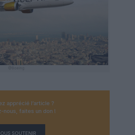
@Boeing
z apprécié l’article ?
-nous, faites un don !
OUS SOUTENIR