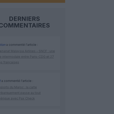
DERNIERS
COMMENTAIRES
tion
a commenté l'article :
enariat Malaysia Airlines – SNCF : une
re intermodale entre Paris-CDG et 27
es françaises
R
a commenté l'article :
ports du Maroc : la carte
mbarquement passe au tout
érique avec Pax Check