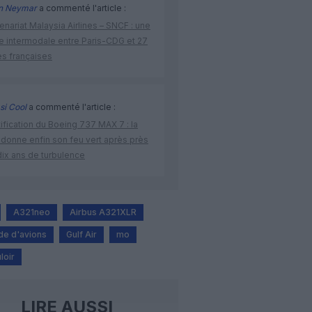
n Neymar
a commenté l'article :
enariat Malaysia Airlines – SNCF : une
re intermodale entre Paris-CDG et 27
es françaises
si Cool
a commenté l'article :
ification du Boeing 737 MAX 7 : la
 donne enfin son feu vert après près
dix ans de turbulence
A321neo
Airbus A321XLR
e d'avions
Gulf Air
mo
loir
LIRE AUSSI