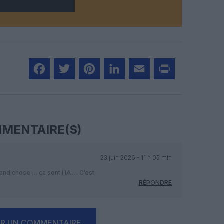
Facebook
Twitter
Pinterest
LinkedIn
Email
Print
MENTAIRE(S)
23 juin 2026 - 11 h 05 min
rand chose … ça sent l’IA … C’est
RÉPONDRE
ER UN COMMENTAIRE