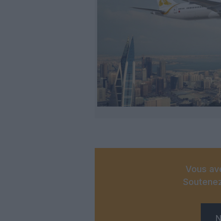
Vous ave
Soutenez
N