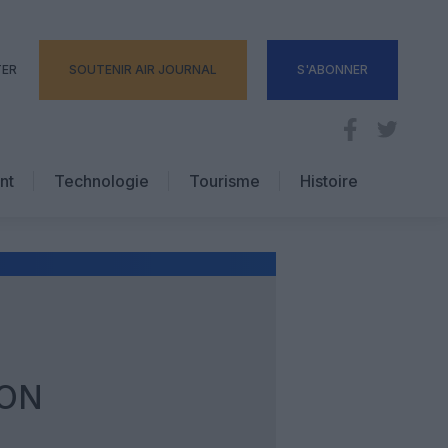
TER
SOUTENIR AIR JOURNAL
S'ABONNER
nt
Technologie
Tourisme
Histoire
Pratique
Hôtellerie
Voyages d’affaires
SON