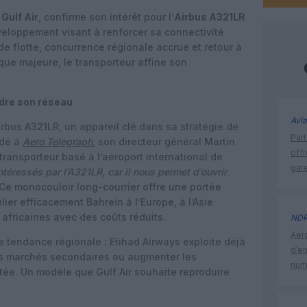
,
Gulf Air
, confirme son intérêt pour l’
Airbus A321LR
veloppement visant à renforcer sa connectivité
 de flotte, concurrence régionale accrue et retour à
que majeure, le transporteur affine son
ndre son réseau
Avia
Airbus A321LR, un appareil clé dans sa stratégie de
Part
rdé à
Aero Telegraph
, son directeur général Martin
off
transporteur basé à l’aéroport international de
gar
éressés par l’A321LR, car il nous permet d’ouvrir
 Ce monocouloir long-courrier offre une portée
ier efficacement Bahreïn à l’Europe, à l’Asie
 africaines avec des coûts réduits.
ND
Aéro
e tendance régionale : Etihad Airways exploite déjà
d’e
des marchés secondaires ou augmenter les
num
ée. Un modèle que Gulf Air souhaite reproduire