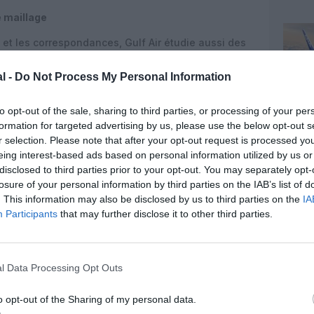
e maillage
 et les correspondances, Gulf Air étudie aussi des
Deux modèles sont évoqués : l’Embraer E195-E2 et
t jouer un rôle complémentaire, notamment pour
l -
Do Not Process My Personal Information
ordanian utilise déjà l’E195-E2 dans cette optique.
s par vol sur des marchés comme le Royaume-Uni ou
to opt-out of the sale, sharing to third parties, or processing of your per
 secondaires, où la demande ne justifie pas
formation for targeted advertising by us, please use the below opt-out s
nde capacité.
r selection. Please note that after your opt-out request is processed y
eing interest-based ads based on personal information utilized by us or
 A320neo
disclosed to third parties prior to your opt-out. You may separately opt-
losure of your personal information by third parties on the IAB’s list of
rcement de la flotte monocouloir Airbus. Gulf Air
. This information may also be disclosed by us to third parties on the
IA
5 appareils, majoritairement composée d’A320neo et
Participants
that may further disclose it to other third parties.
compose aujourd’hui de 8 Airbus A320-200, 9 Airbus
us A321neo dont 8 LR et 11 Boeing 787-9. Cette
ire : s’appuyer sur des monocouloirs modernes pour
rriers, tout en conservant une capacité long-
l Data Processing Opt Outs
o opt-out of the Sharing of my personal data.
e régionale majeure