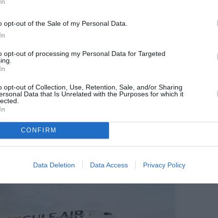
In
nt dans un contexte de reprise après une période de
mment dû suspendre une partie de ses opérations
o opt-out of the Sale of my Personal Data.
ns régionales liées au conflit avec l’Iran. La
In
isé ses opérations à Dammam, en Arabie saoudite,
ités le 1er juin 2026.
« Nous sommes désormais de
to opt-out of processing my Personal Data for Targeted
ing.
l »,
a indiqué Martin Gauss.
In
transporteur régional
o opt-out of Collection, Use, Retention, Sale, and/or Sharing
ersonal Data that Is Unrelated with the Purposes for which it
ionne de sortir de son positionnement historique de
lected.
In
verture de nouvelles destinations, comme Zurich,
cer la connectivité du royaume de Bahreïn tout en
se dans le Golfe, dominée par les grands hubs de
CONFIRM
Data Deletion
Data Access
Privacy Policy