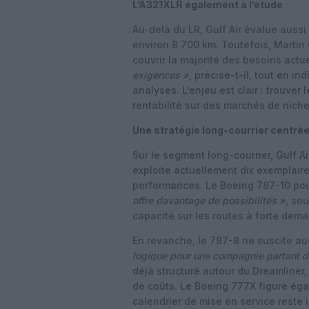
L’A321XLR également à l’étude
Au-delà du LR, Gulf Air évalue aussi 
environ 8 700 km. Toutefois, Martin 
couvrir la majorité des besoins actu
exigences »
, précise-t-il, tout en i
analyses. L’enjeu est clair : trouver 
rentabilité sur des marchés de niche
Une stratégie long-courrier centrée
Sur le segment long-courrier, Gulf Ai
exploite actuellement dix exemplaire
performances. Le Boeing 787-10 pour
offre davantage de possibilités »
, so
capacité sur les routes à forte dem
En revanche, le 787-8 ne suscite auc
logique pour une compagnie partant d
déjà structuré autour du Dreamliner
de coûts. Le Boeing 777X figure éga
calendrier de mise en service reste i