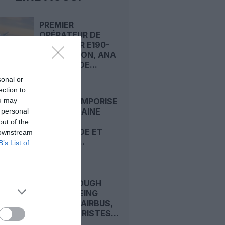
PREMIER
OPÉRATEUR DE
L’EMBRAER E190-
E2 AU JAPON, ANA
COMMANDE...
sonal or
ection to
ou may
INDIGO TEMPORISE
SA PROCHAINE
 personal
GRANDE
out of the
COMMANDE ET
 downstream
MISE SUR...
B’s List of
FARNBOROUGH
2026 : BOEING
DEVANCE AIRBUS,
LES MOTORISTES...