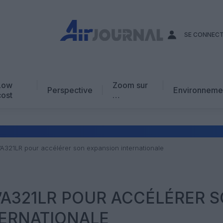
SE CONNEC
Low
Zoom sur
Perspective
Environneme
cost
…
Edito
En chiffres
Avis d’expert
 l’A321LR pour accélérer son expansion internationale
AJ Académie
Vidéo
L’A321LR POUR ACCÉLÉRER 
TERNATIONALE