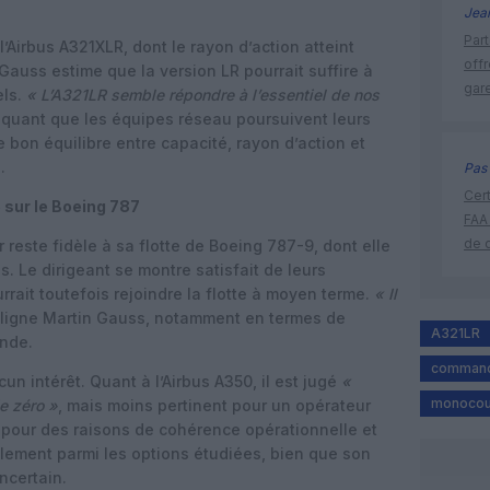
Jea
Part
l’Airbus A321XLR, dont le rayon d’action atteint
off
Gauss estime que la version LR pourrait suffire à
gar
els.
« L’A321LR semble répondre à l’essentiel de nos
ndiquant que les équipes réseau poursuivent leurs
le bon équilibre entre capacité, rayon d’action et
.
Pas 
Cert
 sur le Boeing 787
FAA
de 
r reste fidèle à sa flotte de Boeing 787-9, dont elle
s. Le dirigeant se montre satisfait de leurs
rait toutefois rejoindre la flotte à moyen terme.
« Il
uligne Martin Gauss, notamment en termes de
A321LR
ande.
command
un intérêt. Quant à l’Airbus A350, il est jugé
«
monocou
e zéro »
, mais moins pertinent pour un opérateur
, pour des raisons de cohérence opérationnelle et
lement parmi les options étudiées, bien que son
ncertain.