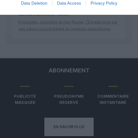
Data Deletion
Data Access
Privacy Policy
Manfou
a commenté l'article :
Pyramides, croisières et mer Rouge : l’Égypte mise sur
une saison record malgré le contexte géopolitique
ABONNEMENT
PUBLICITÉ
PSEUDONYME
COMMENTAIRE
MASQUÉE
RÉSERVÉ
INSTANTANÉ
EN SAVOIR PLUS