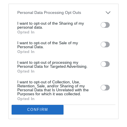
third parties.
Appel aux lecteurs !
Soutenez Air Journal participez
à son
Personal Data Processing Opt Outs
développement !
I want to opt-out of the Sharing of my
personal data.
Opted In
NOUS SOUTENIR
I want to opt-out of the Sale of my
Personal Data.
Opted In
I want to opt-out of processing my
Personal Data for Targeted Advertising.
Opted In
I want to opt-out of Collection, Use,
DERNIERS COMMENTAIRES
Retention, Sale, and/or Sharing of my
Personal Data that Is Unrelated with the
Purposes for which it was collected.
Opted In
atplhkt
a commenté l'article :
CONFIRM
Contrôles aux frontières entre l’Espagne et l’Italie : des
arrivées plus longues, des correspondances à risque