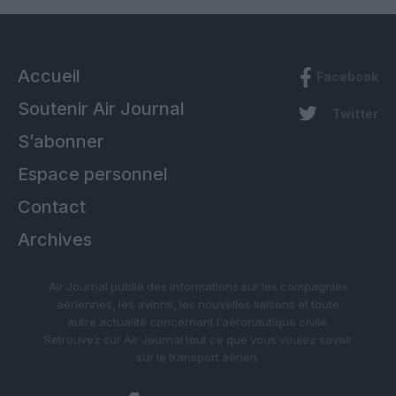
Accueil
Facebook
Soutenir Air Journal
Twitter
S’abonner
Espace personnel
Contact
Archives
Air Journal publie des informations sur les compagnies
aériennes, les avions, les nouvelles liaisons et toute
autre actualité concernant l’aéronautique civile.
Retrouvez sur Air Journal tout ce que vous voulez savoir
sur le transport aérien.