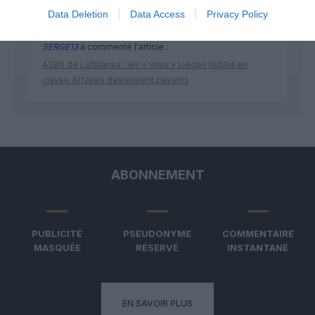
Data Deletion
Data Access
Privacy Policy
SERGE13
a commenté l'article :
A380 de Lufthansa : les « vrais » sièges hublot en
classe Affaires deviennent payants
ABONNEMENT
PUBLICITÉ
PSEUDONYME
COMMENTAIRE
MASQUÉE
RÉSERVÉ
INSTANTANÉ
EN SAVOIR PLUS