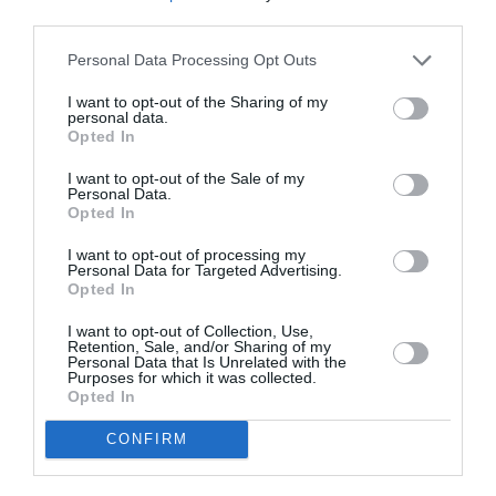
third parties.
Appel aux lecteurs !
Soutenez Air Journal participez
à son
Personal Data Processing Opt Outs
développement !
I want to opt-out of the Sharing of my
personal data.
Opted In
NOUS SOUTENIR
I want to opt-out of the Sale of my
Personal Data.
Opted In
I want to opt-out of processing my
Personal Data for Targeted Advertising.
Opted In
I want to opt-out of Collection, Use,
Retention, Sale, and/or Sharing of my
DERNIERS COMMENTAIRES
Personal Data that Is Unrelated with the
Purposes for which it was collected.
Opted In
SERGE13
a commenté l'article :
CONFIRM
Pointe‑à‑Pitre – Panama City : Air France ouvre un pont
aérien vers l’Amérique latine