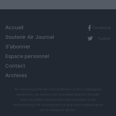
Accueil
Facebook
Soutenir Air Journal
Twitter
S’abonner
Espace personnel
Contact
Archives
Air Journal publie des informations sur les compagnies
aériennes, les avions, les nouvelles liaisons et toute
autre actualité concernant l’aéronautique civile.
Retrouvez sur Air Journal tout ce que vous voulez savoir
sur le transport aérien.