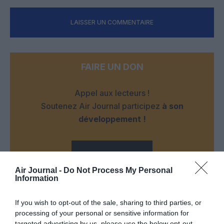
LAISSER UN COMMENTAIRE
FAIRE UN DON
Appel aux lecteurs !
Soutenez Air Journal participez
à son
développement !
NOUS SOUTENIR
Air Journal -
Do Not Process My Personal
Information
If you wish to opt-out of the sale, sharing to third parties, or
processing of your personal or sensitive information for
targeted advertising by us, please use the below opt-out