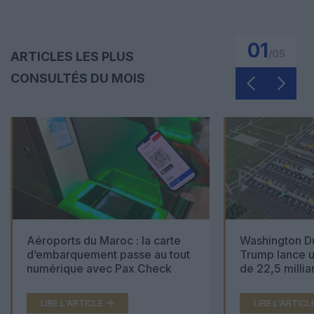
01
/
05
ARTICLES LES PLUS
CONSULTÉS DU MOIS
Aéroports du Maroc : la carte
Washington Du
d’embarquement passe au tout
Trump lance u
numérique avec Pax Check
de 22,5 millia
LIRE L'ARTICLE
LIRE L'ARTICL