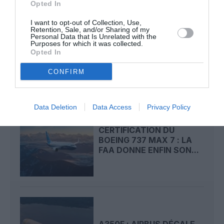
Opted In
I want to opt-out of Collection, Use,
Retention, Sale, and/or Sharing of my
AIRBUS FAIT VIBRER
Personal Data that Is Unrelated with the
Purposes for which it was collected.
L’A350F AVANT SON
Opted In
ENVOL
CONFIRM
Data Deletion
Data Access
Privacy Policy
CERTIFICATION DU
BOEING 737 MAX 7 : LA
FAA DONNE ENFIN SON...
A350F : AIRBUS DÉCALE