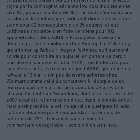
signé par la compagnie aérienne low cost indonésienne
Lion Air
, pour un montant de 18,4 milliards d’euros au prix
catalogue. Rappelons que
Turkish Airlines
a entre autres
signé pour 82 monocouloirs plus 35 options, et que
Lufthansa
s’apprête à en faire de même pour 102
appareils dont deux
A380
. « Provoqué » la semaine
dernière par son homologue chez
Boeing
Jim McNerney,
qui affirmait qu’Airbus « n’a pas l’estomac suffisamment
solide pour construire un appareil en partant de zéro »
afin de rivaliser avec le futur
777X
, Tom Enders n’a pas
mâché ses mots. Il a remarqué que l’
A350
, qui a fait son
roll-out
le 13 mai, « n’a pas de
rivets achetés chez
Walmart
comme celui du concurrent à l’époque de sa
première sortie » mais est un « véritable avion ». Une
allusion évidente au
Dreamliner
, dont le roll-out en juillet
2007 avait été retransmis en direct dans le monde entier,
mais avait précédé le vol inaugural de quelques 18 mois.
La trêve observée par Airbus pendant les ennuis de
batteries du 787 – trois mois sans le moindre
commentaire désagréable – semble bien terminée…