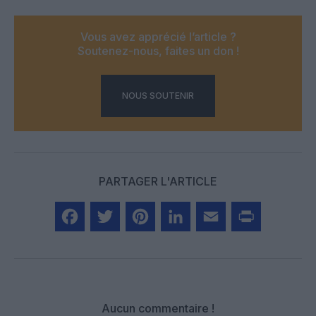
Vous avez apprécié l’article ?
Soutenez-nous, faites un don !
NOUS SOUTENIR
PARTAGER L'ARTICLE
Facebook
Twitter
Pinterest
LinkedIn
Email
Print
Aucun commentaire !