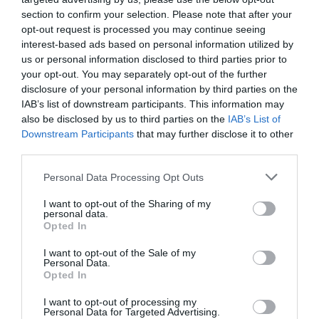
section to confirm your selection. Please note that after your
DERNIERS COMMENTAIRES
opt-out request is processed you may continue seeing
interest-based ads based on personal information utilized by
us or personal information disclosed to third parties prior to
your opt-out. You may separately opt-out of the further
Autre ligne espérée :
a commenté l'article :
disclosure of your personal information by third parties on the
Bruxelles–Porto : Transavia ouvre une nouvelle liaison
IAB’s list of downstream participants. This information may
loisirs à partir de décembre 2026
also be disclosed by us to third parties on the
IAB’s List of
Downstream Participants
that may further disclose it to other
third parties.
Aéroport néerlandais saturé
a commenté l'article :
Personal Data Processing Opt Outs
Bruxelles–Porto : Transavia ouvre une nouvelle liaison
loisirs à partir de décembre 2026
I want to opt-out of the Sharing of my
personal data.
Opted In
airbus
boeing
commandes
I want to opt-out of the Sale of my
Personal Data.
Opted In
LIRE AUSSI
I want to opt-out of processing my
Personal Data for Targeted Advertising.