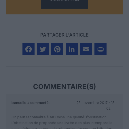
PARTAGER L'ARTICLE
Facebook
Twitter
Pinterest
LinkedIn
Email
Print
COMMENTAIRE(S)
bencello
a commenté :
23 novembre 2017 - 18 h
02 min
On peut reconnaître à Air China une qualité: l’obstination.
L’obstination de proposée une livrée des plus intemporelle
sans céder aux sirènes du rebranding (exception faite des