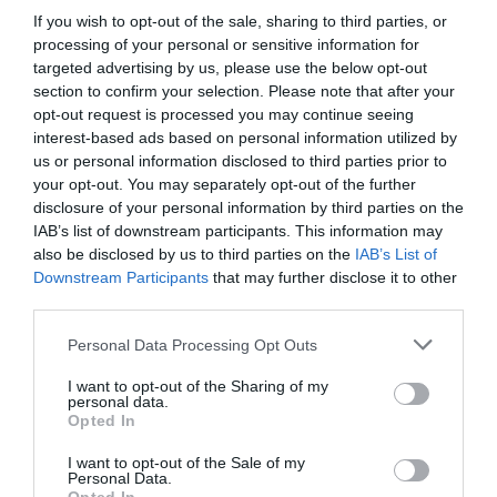
Mais il serait tant pour moi d’aller trifouiller et coir le nombre
If you wish to opt-out of the sale, sharing to third parties, or
de Dreamliners vendu cette année et sur le total depuis son
processing of your personal or sensitive information for
lancement car c’est vraiment quelque-chose …
targeted advertising by us, please use the below opt-out
section to confirm your selection. Please note that after your
RÉPONDRE
opt-out request is processed you may continue seeing
interest-based ads based on personal information utilized by
us or personal information disclosed to third parties prior to
your opt-out. You may separately opt-out of the further
LAISSER UN COMMENTAIRE
disclosure of your personal information by third parties on the
IAB’s list of downstream participants. This information may
also be disclosed by us to third parties on the
IAB’s List of
Downstream Participants
that may further disclose it to other
FAIRE UN DON
third parties.
Appel aux lecteurs !
Personal Data Processing Opt Outs
Soutenez Air Journal participez
à son
I want to opt-out of the Sharing of my
développement !
personal data.
Opted In
I want to opt-out of the Sale of my
Personal Data.
NOUS SOUTENIR