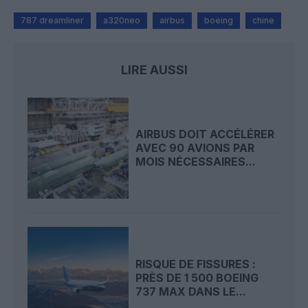
787 dreamliner
a320neo
airbus
boeing
chine
LIRE AUSSI
AIRBUS DOIT ACCÉLÉRER
AVEC 90 AVIONS PAR
MOIS NÉCESSAIRES...
RISQUE DE FISSURES :
PRÈS DE 1 500 BOEING
737 MAX DANS LE...