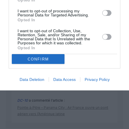
Opted In
I want to opt-out of processing my
Personal Data for Targeted Advertising.
Opted In
I want to opt-out of Collection, Use,
Retention, Sale, and/or Sharing of my
Personal Data that Is Unrelated with the
Purposes for which it was collected.
DERNIERS COMMENTAIRES
Opted In
CONFIRM
François Marty
a commenté l'article :
Fiabilité du COMAC C919 : des anomalies signalées
dans un document attribué à China Southern Airlines
Data Deletion
Data Access
Privacy Policy
DC-10
a commenté l'article :
Pointe‑à‑Pitre – Panama City : Air France ouvre un pont
aérien vers l’Amérique latine