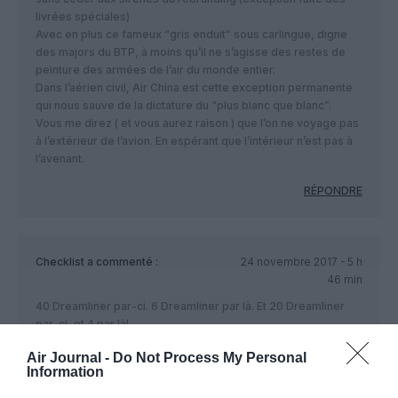
livrées spéciales)
Avec en plus ce fameux “gris enduit” sous carlingue, digne
des majors du BTP, à moins qu’il ne s’agisse des restes de
peinture des armées de l’air du monde entier.
Dans l’aérien civil, Air China est cette exception permanente
qui nous sauve de la dictature du “plus blanc que blanc”.
Vous me direz ( et vous aurez raison ) que l’on ne voyage pas
à l’extérieur de l’avion. En espérant que l’intérieur n’est pas à
l’avenant.
RÉPONDRE
Checklist
a commenté :
24 novembre 2017 - 5 h
46 min
40 Dreamliner par-ci. 6 Dreamliner par là. Et 20 Dreamliner
par-ci, et 4 par là!..
Le Dreamliner fait encore rêver.
Air Journal -
Do Not Process My Personal
Information
Petit moment de célébration certe qu’on aime ou pas.