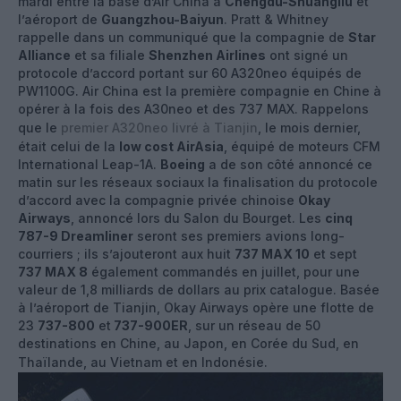
mardi entre la base d’Air China à
Chengdu-Shuangliu
et
l’aéroport de
Guangzhou-Baiyun
. Pratt & Whitney
rappelle dans un communiqué que la compagnie de
Star
Alliance
et sa filiale
Shenzhen Airlines
ont signé un
protocole d’accord portant sur 60 A320neo équipés de
PW1100G. Air China est la première compagnie en Chine à
opérer à la fois des A30neo et des 737 MAX. Rappelons
que le
premier A320neo livré à Tianjin
, le mois dernier,
était celui de la
low cost AirAsia
, équipé de moteurs CFM
International Leap-1A.
Boeing
a de son côté annoncé ce
matin sur les réseaux sociaux la finalisation du protocole
d’accord avec la compagnie privée chinoise
Okay
Airways
, annoncé lors du Salon du Bourget. Les
cinq
787-9 Dreamliner
seront ses premiers avions long-
courriers ; ils s’ajouteront aux huit
737 MAX 10
et sept
737 MAX 8
également commandés en juillet, pour une
valeur de 1,8 milliards de dollars au prix catalogue. Basée
à l’aéroport de Tianjin, Okay Airways opère une flotte de
23
737-800
et
737-900ER
, sur un réseau de 50
destinations en Chine, au Japon, en Corée du Sud, en
Thaïlande, au Vietnam et en Indonésie.