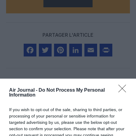
PARTAGER L'ARTICLE
Facebook
Twitter
Pinterest
LinkedIn
Email
Print
Aucun commentaire !
Air Journal -
Do Not Process My Personal
Information
LAISSER UN COMMENTAIRE
If you wish to opt-out of the sale, sharing to third parties, or
processing of your personal or sensitive information for
targeted advertising by us, please use the below opt-out
section to confirm your selection. Please note that after your
FAIRE UN DON
opt-out request is processed you may continue seeing