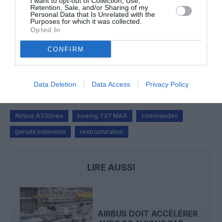
I want to opt-out of Collection, Use,
Airlines relie l’Écosse à l’Australie
Retention, Sale, and/or Sharing of my
Personal Data that Is Unrelated with the
Purposes for which it was collected.
Opted In
Sauf si…
a commenté l'article :
CONFIRM
Incivilités à Bangkok : 22 passagers chinois refusés à
bord après une course-poursuite, l’incident devient
diplomatique
Data Deletion
Data Access
Privacy Policy
Airbus A330neo
boeing 737 MAX
commandes
garuda indonesia
restructuration
LIRE AUSSI
AIRBUS DOIT ACCÉLÉRER