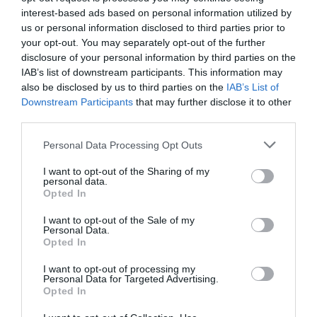
interest-based ads based on personal information utilized by
us or personal information disclosed to third parties prior to
Appel aux lecteurs !
your opt-out. You may separately opt-out of the further
Soutenez Air Journal participez
à son
disclosure of your personal information by third parties on the
développement !
IAB’s list of downstream participants. This information may
also be disclosed by us to third parties on the
IAB’s List of
Downstream Participants
that may further disclose it to other
third parties.
NOUS SOUTENIR
Personal Data Processing Opt Outs
I want to opt-out of the Sharing of my
personal data.
Opted In
I want to opt-out of the Sale of my
Personal Data.
DERNIERS COMMENTAIRES
Opted In
I want to opt-out of processing my
Personal Data for Targeted Advertising.
Helper
a commenté l'article :
Opted In
19 h 23 sans escale : le Boeing 777F de National