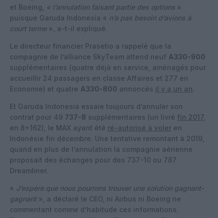
et Boeing,
« l’annulation faisant partie des options
»
puisque Garuda Indonesia «
n’a pas besoin d’avions à
court terme
», a-t-il expliqué.
Le directeur financier Prasetio a rappelé que la
compagnie de l’alliance SkyTeam attend neuf
A330-900
supplémentaires (quatre déjà en service, aménagés pour
accueillir 24 passagers en classe Affaires et 277 en
Economie) et quatre
A330-800
annoncés
il y a un an
.
Et Garuda Indonesia essaie toujours d’annuler son
contrat pour 49
737-8
supplémentaires (un livré
fin 2017
,
en 8+162), le MAX ayant été
ré-autorisé à voler
en
Indonésie fin décembre. Une tentative remontant à 2019,
quand en plus de l’annulation la compagnie aérienne
proposait des échanges pour des 737-10 ou 787
Dreamliner.
«
J’espère que nous pourrons trouver une solution gagnant-
gagnant
», a déclaré le CEO, ni Airbus ni Boeing ne
commentant comme d’habitude ces informations.