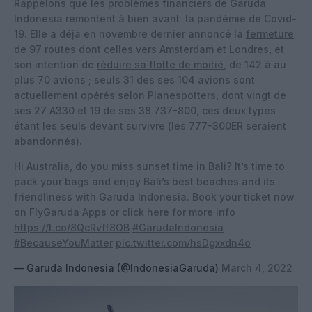
Rappelons que les problèmes financiers de Garuda
Indonesia remontent à bien avant la pandémie de Covid-
19. Elle a déjà en novembre dernier annoncé la
fermeture
de 97 routes
dont celles vers Amsterdam et Londres, et
son intention de
réduire sa flotte de moitié
, de 142 à au
plus 70 avions ; seuls 31 des ses 104 avions sont
actuellement opérés selon Planespotters, dont vingt de
ses 27 A330 et 19 de ses 38 737-800, ces deux types
étant les seuls devant survivre (les 777-300ER seraient
abandonnés).
Hi Australia, do you miss sunset time in Bali? It’s time to
pack your bags and enjoy Bali’s best beaches and its
friendliness with Garuda Indonesia. Book your ticket now
on FlyGaruda Apps or click here for more info
https://t.co/8QcRvff8OB
#GarudaIndonesia
#BecauseYouMatter
pic.twitter.com/hsDgxxdn4o
— Garuda Indonesia (@IndonesiaGaruda)
March 4, 2022