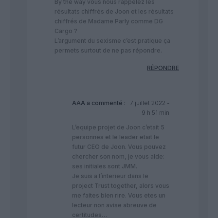
By the way vous nous rappelez les
résultats chiffrés de Joon et les résultats
chiffrés de Madame Parly comme DG
Cargo ?
L’argument du sexisme c’est pratique ça
permets surtout de ne pas répondre.
RÉPONDRE
AAA
a commenté :
7 juillet 2022 -
9 h 51 min
L’equipe projet de Joon c’etait 5
personnes et le leader etait le
futur CEO de Joon. Vous pouvez
chercher son nom, je vous aide:
ses initiales sont JMM.
Je suis a l’interieur dans le
project Trust together, alors vous
me faites bien rire. Vous etes un
lecteur non avise abreuve de
certitudes…