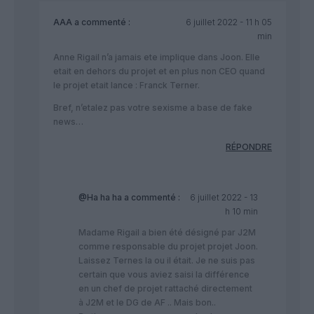
AAA
a commenté :
6 juillet 2022 - 11 h 05
min
Anne Rigail n’a jamais ete implique dans Joon. Elle
etait en dehors du projet et en plus non CEO quand
le projet etait lance : Franck Terner.
Bref, n’etalez pas votre sexisme a base de fake
news…
RÉPONDRE
@Ha ha ha
a commenté :
6 juillet 2022 - 13
h 10 min
Madame Rigail a bien été désigné par J2M
comme responsable du projet projet Joon.
Laissez Ternes la ou il était. Je ne suis pas
certain que vous aviez saisi la différence
en un chef de projet rattaché directement
à J2M et le DG de AF .. Mais bon..