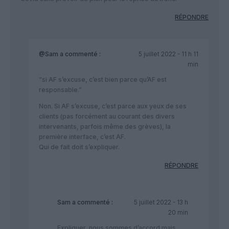
RÉPONDRE
@Sam
a commenté :
5 juillet 2022 - 11 h 11
min
“si AF s’excuse, c’est bien parce qu’AF est
responsable.”
Non. Si AF s’excuse, c’est parce aux yeux de ses
clients (pas forcément au courant des divers
intervenants, parfois même des grèves), la
première interface, c’est AF.
Qui de fait doit s’expliquer.
RÉPONDRE
Sam
a commenté :
5 juillet 2022 - 13 h
20 min
Expliquer, nous sommes d’accord mais