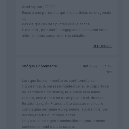
Quel rapport ?????!
Encore une personne qui lit les articles en diagonale
….
Pas de grèves des pilotes que je sache ,
C’est adp , pompiers , bagagiste si cela peut vous
aider à mieux comprendre la situation
RÉPONDRE
Shôgun
a commenté :
6 juillet 2022 - 11 h 47
min
Lorsque les commentaires sont fondés sur
l’ignorance, la paresse intellectuelle, le colportage
de sentences de bistrot, la jalousie et la haine
recuite, cela donne ce qu’on peut lire ci-dessus.
En attendant, Air France a été classée meilleure
compagnie aérienne européenne, à juste titre, par
les voyageurs du monde entier.
Il n’y a que les aigris franchouillards pour cracher
continuellement dans la soupe.