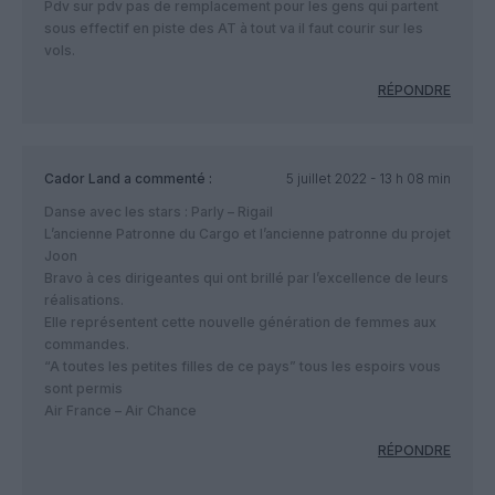
Pdv sur pdv pas de remplacement pour les gens qui partent
sous effectif en piste des AT à tout va il faut courir sur les
vols.
RÉPONDRE
Cador Land
a commenté :
5 juillet 2022 - 13 h 08 min
Danse avec les stars : Parly – Rigail
L’ancienne Patronne du Cargo et l’ancienne patronne du projet
Joon
Bravo à ces dirigeantes qui ont brillé par l’excellence de leurs
réalisations.
Elle représentent cette nouvelle génération de femmes aux
commandes.
“A toutes les petites filles de ce pays” tous les espoirs vous
sont permis
Air France – Air Chance
RÉPONDRE