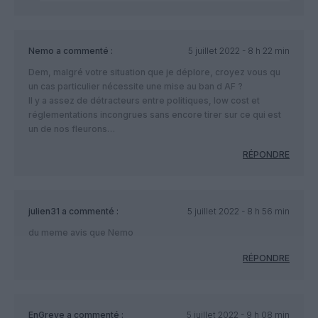
Nemo
a commenté :
5 juillet 2022 - 8 h 22 min
Dem, malgré votre situation que je déplore, croyez vous qu
un cas particulier nécessite une mise au ban d AF ?
Il y a assez de détracteurs entre politiques, low cost et
réglementations incongrues sans encore tirer sur ce qui est
un de nos fleurons…
RÉPONDRE
julien31
a commenté :
5 juillet 2022 - 8 h 56 min
du meme avis que Nemo
RÉPONDRE
EnGreve
a commenté :
5 juillet 2022 - 9 h 08 min