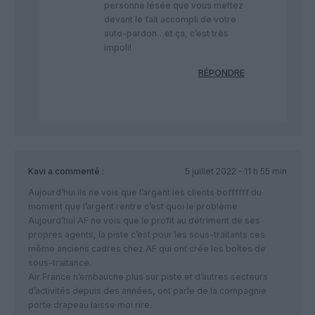
personne lésée que vous mettez
devant le fait accompli de votre
auto-pardon…et ça, c’est très
impoli!
RÉPONDRE
Kavi
a commenté :
5 juillet 2022 - 11 h 55 min
Aujourd’hui ils ne vois que l’argent les clients boffffff du
moment que l’argent rentre c’est quoi le problème.
Aujourd’hui AF ne vois que le profit au détriment de ses
propres agents, la piste c’est pour les sous-traitants ces
même anciens cadres chez AF qui ont crée les boîtes de
sous-traitance.
Air France n’embauche plus sur piste et d’autres secteurs
d’activités depuis des années, ont parle de la compagnie
porte drapeau laisse moi rire.