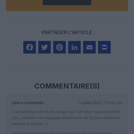
PARTAGER L'ARTICLE
Facebook
Twitter
Pinterest
LinkedIn
Email
Print
COMMENTAIRE(S)
Dem
a commenté :
5 juillet 2022 - 7 h 42 min
C est comique de se décharger sur ADP alors que dans mon
cas, j attends mes bagages depuis plus de 10 jours (avant les
pannes et grèves…).
Les investissements ont été réalisés avec l argent public.