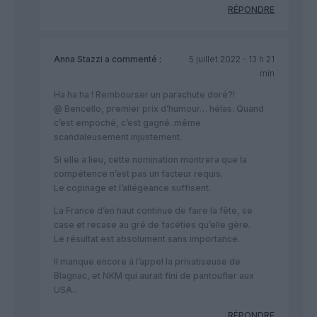
RÉPONDRE
Anna Stazzi
a commenté :
5 juillet 2022 - 13 h 21
min
Ha ha ha ! Rembourser un parachute doré?!
@ Bencello, premier prix d’humour… hélas. Quand
c’est empoché, c’est gagné..même
scandaleusement injustement.
Si elle a lieu, cette nomination montrera que la
compétence n’est pas un facteur requis.
Le copinage et l’allégeance suffisent.
La France d’en haut continue de faire la fête, se
case et recase au gré de facéties qu’elle gère.
Le résultat est absolument sans importance.
Il manque encore à l’appel la privatiseuse de
Blagnac, et NKM qui aurait fini de pantoufler aux
USA..
RÉPONDRE