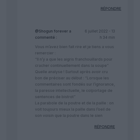
RÉPONDRE
@Shogun forever
a
6 juillet 2022 - 13
commenté :
h 34 min
Vous m’avez bien fait rire et je tiens a vous
remercier :
“Il n’y a que les aigris franchouillards pour
cracher continuellement dans la soupe”
Quelle analyse ! Surtout après avoir cru
bon de préciser au début : “Lorsque les
commentaires sont fondés sur l’ignorance,
la paresse intellectuelle, le colportage de
sentences de bistrot”
La parabole de la poutre et de la paille : on
voit toujours mieux la paille dans l’oeil de
son voisin que la poutre dans le sien
RÉPONDRE