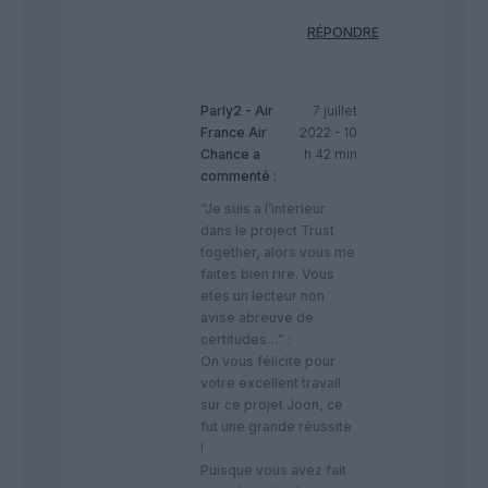
RÉPONDRE
Parly2 - Air
7 juillet
France Air
2022 - 10
Chance
a
h 42 min
commenté :
“Je suis a l’interieur
dans le project Trust
together, alors vous me
faites bien rire. Vous
etes un lecteur non
avise abreuve de
certitudes…” :
On vous félicite pour
votre excellent travail
sur ce projet Joon, ce
fut une grande réussite
!
Puisque vous avez fait