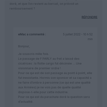
doré, et que l’on revient au bercail, on prévoit un
remboursement ?
RÉPONDRE
eMac
a commenté :
5 juillet 2022 - 10 h 52
min
Bonjour,
Je souscris mille fois.
Le passage de F PARLY au fret a laissé des
cicatrices : la flotte cargo fut décimée … Une
visionnaire de premier ordre !
Pour ce qui est de son passage au point à point, elle
fut inexistante. Hormis son sponsor et sa capacité a
ne faire d’ombre à personne (ce qui est une qualité
aux Armées) je ne vois pas de quelle qualité
dispose-t-elle pour cette industrie.
Pour ce qui est du parachute doré la question sera
d’actualité.