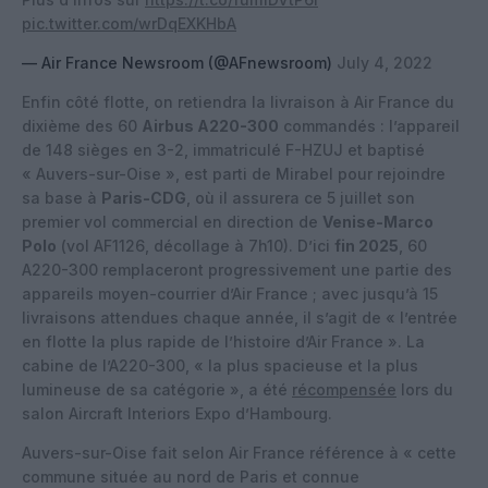
pic.twitter.com/wrDqEXKHbA
— Air France Newsroom (@AFnewsroom)
July 4, 2022
Enfin côté flotte, on retiendra la livraison à Air France du
dixième des 60
Airbus A220-300
commandés : l’appareil
de 148 sièges en 3-2, immatriculé F-HZUJ et baptisé
« Auvers-sur-Oise », est parti de Mirabel pour rejoindre
sa base à
Paris-CDG
, où il assurera ce 5 juillet son
premier vol commercial en direction de
Venise-Marco
Polo
(vol AF1126, décollage à 7h10). D’ici
fin 2025
, 60
A220-300 remplaceront progressivement une partie des
appareils moyen-courrier d’Air France ; avec jusqu’à 15
livraisons attendues chaque année, il s’agit de « l’entrée
en flotte la plus rapide de l’histoire d’Air France ». La
cabine de l’A220-300, « la plus spacieuse et la plus
lumineuse de sa catégorie », a été
récompensée
lors du
salon Aircraft Interiors Expo d’Hambourg.
Auvers-sur-Oise fait selon Air France référence à « cette
commune située au nord de Paris et connue