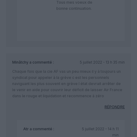
Tous mes voeux de
bonne continuation.
Minâtchy
a commenté :
5 juillet 2022 - 13 h 35 min
Chaque fois que la cie AF vas un peu mieux il y à toujours un
syndicat pour appeler à la grève c est les personnels
naviguant les plus souvent en grève l état devrait arrêter de
le venir en aide pour couvrir leur déficit de laisser Air France
dans le rouge et liquidation et recommence à zéro
RÉPONDRE
Atr
a commenté :
5 juillet 2022 - 14 h 11
min