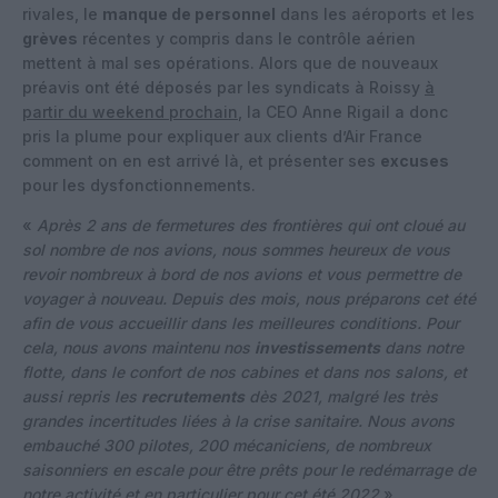
rivales, le
manque de personnel
dans les aéroports et les
grèves
récentes y compris dans le contrôle aérien
mettent à mal ses opérations. Alors que de nouveaux
préavis ont été déposés par les syndicats à Roissy
à
partir du weekend prochain
, la CEO Anne Rigail a donc
pris la plume pour expliquer aux clients d’Air France
comment on en est arrivé là, et présenter ses
excuses
pour les dysfonctionnements.
«
Après 2 ans de fermetures des frontières qui ont cloué au
sol nombre de nos avions, nous sommes heureux de vous
revoir nombreux à bord de nos avions et vous permettre de
voyager à nouveau. Depuis des mois, nous préparons cet été
afin de vous accueillir dans les meilleures conditions. Pour
cela, nous avons maintenu nos
investissements
dans notre
flotte, dans le confort de nos cabines et dans nos salons, et
aussi repris les
recrutements
dès 2021, malgré les très
grandes incertitudes liées à la crise sanitaire. Nous avons
embauché 300 pilotes, 200 mécaniciens, de nombreux
saisonniers en escale pour être prêts pour le redémarrage de
notre activité et en particulier pour cet été 2022
».