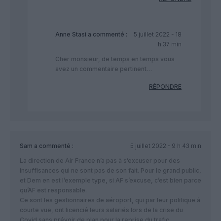
Anne Stasi
a commenté :
5 juillet 2022 - 18
h 37 min
Cher monsieur, de temps en temps vous
avez un commentaire pertinent…
RÉPONDRE
Sam
a commenté :
5 juillet 2022 - 9 h 43 min
La direction de Air France n’a pas à s’excuser pour des
insuffisances qui ne sont pas de son fait. Pour le grand public,
et Dem en est l’exemple type, si AF s’excuse, c’est bien parce
qu’AF est responsable.
Ce sont les gestionnaires de aéroport, qui par leur politique à
courte vue, ont licencié leurs salariés lors de la crise du
Covid sans prévoir de plan pour la reprise du trafic.