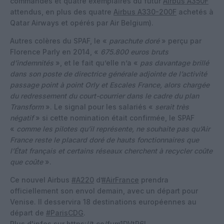
commandés et quatre exemplaires du futur
Airbus A350F
attendus, en plus des quatre
Airbus A330-200F
achetés à
Qatar Airways et opérés par Air Belgium).
Autres colères du SPAF, le «
parachute doré
» perçu par
Florence Parly en 2014, «
675.800 euros bruts
d’indemnités
», et le fait qu’elle n’a «
pas davantage brillé
dans son poste de directrice générale adjointe de l’activité
passage point à point Orly et Escales France, alors chargée
du redressement du court-courrier dans le cadre du plan
Transform
». Le signal pour les salariés «
serait très
négatif
» si cette nomination était confirmée, le SPAF
«
comme les pilotes qu’il représente, ne souhaite pas qu’Air
France reste le placard doré de hauts fonctionnaires que
l’État français et certains réseaux cherchent à recycler coûte
que coûte
».
Ce nouvel Airbus
#A220
d’
#AirFrance
prendra
officiellement son envol demain, avec un départ pour
Venise. Il desservira 18 destinations européennes au
départ de
#ParisCDG
.
Plus d'infos sur
https://t.co/fum1DVtP6I