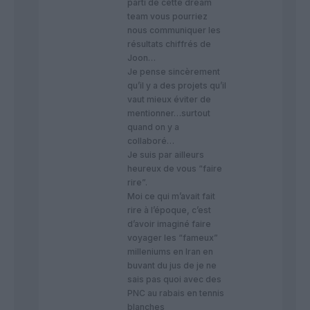
parti de cette dream
team vous pourriez
nous communiquer les
résultats chiffrés de
Joon…
Je pense sincèrement
qu’il y a des projets qu’il
vaut mieux éviter de
mentionner…surtout
quand on y a
collaboré…
Je suis par ailleurs
heureux de vous “faire
rire”.
Moi ce qui m’avait fait
rire à l’époque, c’est
d’avoir imaginé faire
voyager les “fameux”
milleniums en Iran en
buvant du jus de je ne
sais pas quoi avec des
PNC au rabais en tennis
blanches