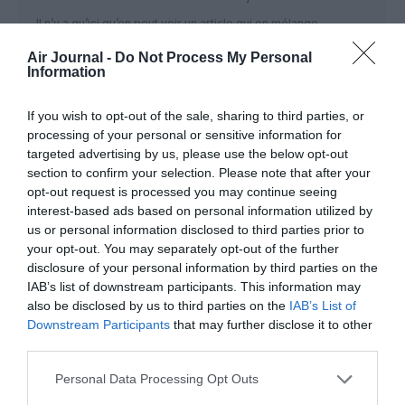
Il n’y a qu’ici qu’on peut voir un article qui en mélange
plusieurs d’un coup, c’est dommage, ça perd en lisibilité, ça
Air Journal -
Do Not Process My Personal
fait brouillon…
Information
RÉPONDRE
If you wish to opt-out of the sale, sharing to third parties, or
processing of your personal or sensitive information for
targeted advertising by us, please use the below opt-out
Salim
a commenté :
5 juillet 2022 - 9 h 12 min
section to confirm your selection. Please note that after your
opt-out request is processed you may continue seeing
Bonjour
interest-based ads based on personal information utilized by
Je comprends pas , cette agressivité vis à vis de notre
us or personal information disclosed to third parties prior to
compagnie !
your opt-out. You may separately opt-out of the further
disclosure of your personal information by third parties on the
Lorsqu une low cost traite avec mépris ses passagers, ne
paye pas de charges en France, fait travailler dans des
IAB’s list of downstream participants. This information may
conditions lamentables sont personnels , cela laisse
also be disclosed by us to third parties on the
IAB’s List of
indifférent !
Downstream Participants
that may further disclose it to other
third parties.
C’est triste , lorsque notre compagnie aura disparu , certains
changeront peut être leur discours.
Personal Data Processing Opt Outs
RÉPONDRE