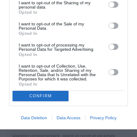
I want to opt-out of the Sharing of my
personal data.
Opted In
Parly 2
a commenté :
5 juillet 2022 - 9 h 23 min
I want to opt-out of the Sale of my
Personal Data.
Manifestement très peu de réaction en interne face au retour
Opted In
possible de Parly. Etonnant..
Vu que c’est un ballon d’essai dans la presse pour voir la
I want to opt-out of processing my
Personal Data for Targeted Advertising.
réaction des syndicats, Mr Macron en déduira que la voie est
Opted In
libre.
Bonne chance
I want to opt-out of Collection, Use,
Retention, Sale, and/or Sharing of my
RÉPONDRE
Personal Data that Is Unrelated with the
Purposes for which it was collected.
Opted In
CONFIRM
Bencello
a commenté :
5 juillet 2022 - 9 h 26 min
C’est sûr que Mme Parly ne laissera pas un souvenir brillant
de son (premier) passage chez AF-KLM (ni au ministère des
Data Deletion
Data Access
Privacy Policy
armées, ou elle a surtout oeuvré pour décaler les livraisons
d’équipement décidées dans la LPM)
Question complémentaire : quand on reçoit un parachute