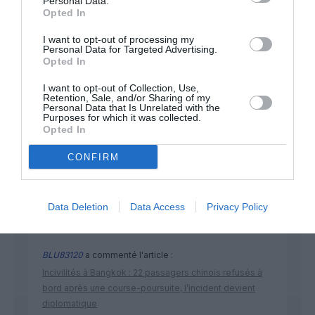
Personal Data.
Opted In
I want to opt-out of processing my
Personal Data for Targeted Advertising.
Opted In
I want to opt-out of Collection, Use,
Retention, Sale, and/or Sharing of my
DERNIERS COMMENTAIRES
Personal Data that Is Unrelated with the
Purposes for which it was collected.
Opted In
BLU83120
a commenté l'article :
CONFIRM
Incivilités à Bangkok : 22 passagers chinois refusés à
bord après une course-poursuite, l’incident devient
diplomatique
Data Deletion
Data Access
Privacy Policy
BLU83120
a commenté l'article :
Incivilités à Bangkok : 22 passagers chinois refusés à
bord après une course-poursuite, l’incident devient
diplomatique