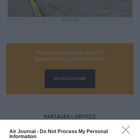
©Corsair
Vous avez apprécié l’article ?
Soutenez-nous, faites un don !
NOUS SOUTENIR
PARTAGER L'ARTICLE
Air Journal -
Do Not Process My Personal
Information