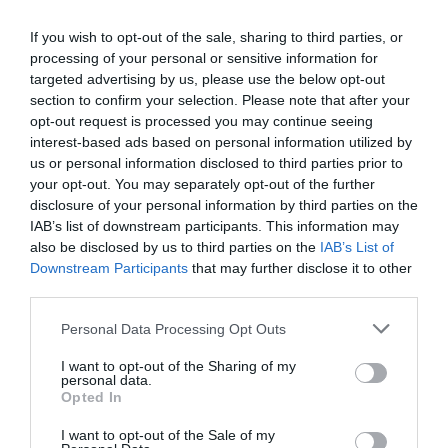
Facebook
Twitter
Pinterest
LinkedIn
Email
Print
If you wish to opt-out of the sale, sharing to third parties, or
processing of your personal or sensitive information for
targeted advertising by us, please use the below opt-out
section to confirm your selection. Please note that after your
Aucun commentaire !
opt-out request is processed you may continue seeing
interest-based ads based on personal information utilized by
LAISSER UN COMMENTAIRE
us or personal information disclosed to third parties prior to
your opt-out. You may separately opt-out of the further
disclosure of your personal information by third parties on the
IAB’s list of downstream participants. This information may
also be disclosed by us to third parties on the
IAB’s List of
FAIRE UN DON
Downstream Participants
that may further disclose it to other
third parties.
Appel aux lecteurs !
Soutenez Air Journal participez
à son
Personal Data Processing Opt Outs
développement !
I want to opt-out of the Sharing of my
personal data.
Opted In
NOUS SOUTENIR
I want to opt-out of the Sale of my