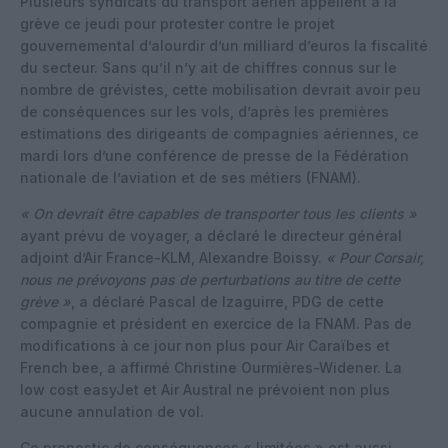
Plusieurs syndicats du transport aérien appellent à la
grève ce jeudi pour protester contre le projet
gouvernemental d’alourdir d’un milliard d’euros la fiscalité
du secteur. Sans qu’il n’y ait de chiffres connus sur le
nombre de grévistes, cette mobilisation devrait avoir peu
de conséquences sur les vols, d’après les premières
estimations des dirigeants de compagnies aériennes, ce
mardi lors d’une conférence de presse de la Fédération
nationale de l’aviation et de ses métiers (FNAM).
« On devrait être capables de transporter tous les clients »
ayant prévu de voyager, a déclaré le directeur général
adjoint d’Air France-KLM, Alexandre Boissy.
« Pour Corsair,
nous ne prévoyons pas de perturbations au titre de cette
grève »
, a déclaré Pascal de Izaguirre, PDG de cette
compagnie et président en exercice de la FNAM. Pas de
modifications à ce jour non plus pour Air Caraïbes et
French bee, a affirmé Christine Ourmières-Widener. La
low cost easyJet et Air Austral ne prévoient non plus
aucune annulation de vol.
Ce pronostic de conséquences « limitées » est aussi