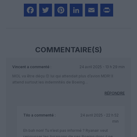
Facebook
Twitter
Pinterest
LinkedIn
Email
Print
COMMENTAIRE(S)
Vincent
a commenté :
24 avril 2025 - 13 h 29 min
MOL va être déçu 😞 lui qui attendait plus d’avion MDR! Il
attend surtout les indemnités de Boeing…
RÉPONDRE
Tilo
a commenté :
24 avril 2025 - 22 h 52
min
Eh bah non! Tu n’est pas informé ? Ryanair veut
repousser les livraisons de ses Boeing donc il ne