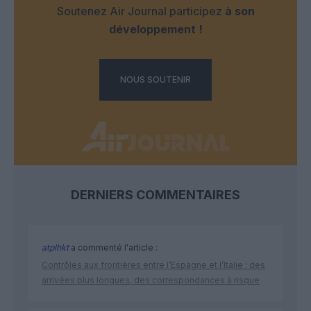
Soutenez Air Journal participez
à son
développement !
NOUS SOUTENIR
DERNIERS COMMENTAIRES
atplhkt
a commenté l'article :
Contrôles aux frontières entre l’Espagne et l’Italie : des
arrivées plus longues, des correspondances à risque