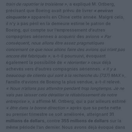
train de rapatrier le troisième »,
a expliqué M. Ortberg,
précisant que Boeing avait prévu de livrer
« environ
cinquante »
appareils en Chine cette année. Malgré cela,
il n’y a pas péril en la demeure estime le patron de
Boeing, qui compte sur l’empressement d’autres
compagnies aériennes à acquérir des avions
« Par
conséquent, nous allons être assez pragmatiques
concernant ce que nous allons faire des avions qui n’ont pas
encore été fabriqués »,
a-t-il poursuivi, évoquant
également la possibilité de
« réorienter »
ceux déjà
achevés vers d’autres compagnies aériennes.
« Il y a
beaucoup de clients qui sont à la recherche du (737) MAX
»,
famille d’avions de Boeing la plus vendue, a-t-il relevé.
« Nous n’allons pas attendre pendant trop longtemps. Je ne
vais pas laisser cela dérailler le rétablissement de notre
entreprise »,
a affirmé M. Ortberg, qui a par ailleurs estimé
« être dans la bonne direction »
après que sa perte nette
au premier trimestre se soit améliorée, atteignant
31
millions de dollars
, contre
355 millions de dollars
sur la
même période l’an dernier. Nous avons déjà évoqué dans