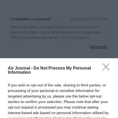
CecildeMille
a commenté :
25 avril 2025 - 11 h 51 min
Ben évidemment : une super puissance ne se laisse pas
imposer un diktat. C’est la différence avec un conglomérat
d’états aux intérêts divergents, suivez mon regard.
RÉPONDRE
Air Journal -
Do Not Process My Personal
CHECK LAST
a commenté :
25 avril 2025 - 17 h 19 min
Information
Un bonheur de voir l amerloque BOING BOING et la trumpette
humiliés de la sorte …Contrairement à beaucoup ici je n
If you wish to opt-out of the sale, sharing to third parties, or
apporte aucun soutien à la dictature chinoise ce pays dont le
processing of your personal or sensitive information for
gouvernement avec ceux des USA et des popovs sont les
targeted advertising by us, please use the below opt-out
champions du mensonge …Mais voir ces requins s écharper
section to confirm your selection. Please note that after your
à belles dents est un pur bonheur !!
opt-out request is processed you may continue seeing
Tous les trolls qui soutiennent les uns ou les autres sont en
interest-based ads based on personal information utilized by
PLS sans oublier momo lchris qui eux cirent les pompes des