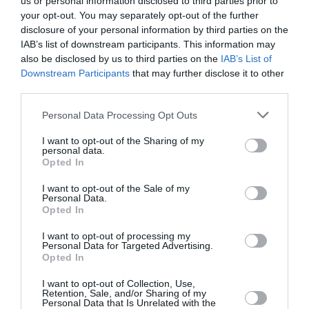
us or personal information disclosed to third parties prior to
deux et vivent une situation schizophrénique tant ils tiraillés
your opt-out. You may separately opt-out of the further
entre les pings et les amerloques…Leur amour pour les
disclosure of your personal information by third parties on the
ennemis de mon pays est motivé par leur haine de la France à
IAB’s list of downstream participants. This information may
qui ils doivent tout…
also be disclosed by us to third parties on the
IAB’s List of
Les collabos arrogants pullulent sur ce forum et sont
Downstream Participants
that may further disclose it to other
soutenus par le Salomon de pacotille atplhk encore plus
third parties.
hypocrite qu un curé à Bétharram
Personal Data Processing Opt Outs
RÉPONDRE
I want to opt-out of the Sharing of my
personal data.
Opted In
Tilo
a commenté :
25 avril 2025 - 23 h 50 min
I want to opt-out of the Sale of my
Personal Data.
Boeing n’a rien perdu dans cette embargo, la chine ne veut
Opted In
plus réceptionner les avions boeing mais ça va permettre à
d’autres compagnies aériennes d’autres pays de recevoir
I want to opt-out of processing my
leurs avions plus tôt que prévu .
Personal Data for Targeted Advertising.
Opted In
RÉPONDRE
I want to opt-out of Collection, Use,
Retention, Sale, and/or Sharing of my
Personal Data that Is Unrelated with the