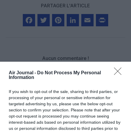
PARTAGER L'ARTICLE
Facebook
Twitter
Pinterest
LinkedIn
Email
Print
Aucun commentaire !
Air Journal -
Do Not Process My Personal
LAISSER UN COMMENTAIRE
Information
If you wish to opt-out of the sale, sharing to third parties, or
processing of your personal or sensitive information for
FAIRE UN DON
targeted advertising by us, please use the below opt-out
section to confirm your selection. Please note that after your
Appel aux lecteurs !
opt-out request is processed you may continue seeing
interest-based ads based on personal information utilized by
Soutenez Air Journal participez
à son
us or personal information disclosed to third parties prior to