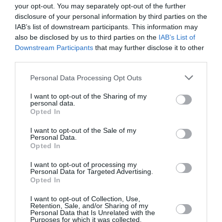
développement !
your opt-out. You may separately opt-out of the further
disclosure of your personal information by third parties on the
IAB’s list of downstream participants. This information may
NOUS SOUTENIR
also be disclosed by us to third parties on the
IAB’s List of
Downstream Participants
that may further disclose it to other
third parties.
Personal Data Processing Opt Outs
I want to opt-out of the Sharing of my
personal data.
Opted In
DERNIERS COMMENTAIRES
I want to opt-out of the Sale of my
Personal Data.
Opted In
Helper
a commenté l'article :
I want to opt-out of processing my
19 h 23 sans escale : le Boeing 777F de National
Personal Data for Targeted Advertising.
Airlines relie l’Écosse à l’Australie
Opted In
I want to opt-out of Collection, Use,
Retention, Sale, and/or Sharing of my
Personal Data that Is Unrelated with the
Sauf si…
a commenté l'article :
Purposes for which it was collected.