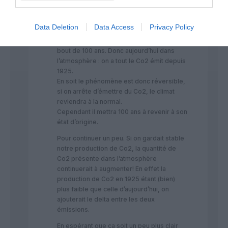
On appelle cet effet qui auto entretient le
phénomène : une boucle de rétroaction
positive.
Data Deletion
Data Access
Privacy Policy
Le Co2 émit a tendance à se détériorer au
bout de 100 ans. Donc aujourd’hui dans
l’atmosphère : on a tout le Co2 émit depuis
1925.
En soit le phénomène est donc réversible,
si on arrête d’émettre du Co2, le climat
reviendra à la normal.
Cependant il mettra 100 ans à revenir à son
état d’origine.
Pour continuer un peu. Si on gardait stable
notre production de Co2, la quantité de
Co2 présente dans l’atmosphère
continuerait à augmenter! En effet la
production de Co2 en 1925 étant (bien)
plus faible que celle d’aujourd’hui, on
ajouterait le delta entre les deux
émissions.
En espérant que ça soit un peu plus clair