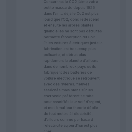
Concernnat le CO2 j’aime votre
petite mascarde depuis 1925
dans l’air … déjà le Co2 est plus
lourd que l’O2, donc redescend
et ensuite les arbres plantes
quand elles ne sont pas détruites
permette l’absorption du Co2…
Et les voitures électriques juste la
fabrication est beaucoup plus
polluante, et détruit plus
rapidement la planète d’ailleurs
dans de nombreux pays où ils
fabriquent des batteries de
voiture électrique se retrouvent
avec des rivières, fleuves
asséchés mais biens sûr les
escrocolo préfèrent se taire
pour assoiffés leur soif d’argent,
et met à mal leur theorie débile
de tout mettre à l’électricité,
d’ailleurs comme par hasard
l’électricité aujourd’hui est plus
cher…