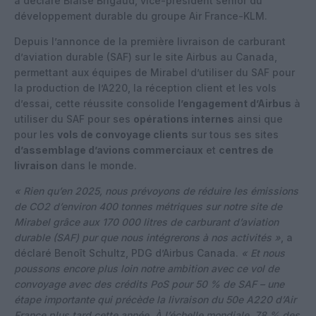
a déclaré Blaise Brigaud, vice-président senior du
développement durable du groupe Air France-KLM.
Depuis l’annonce de la première livraison de carburant
d’aviation durable (SAF) sur le site Airbus au Canada,
permettant aux équipes de Mirabel d’utiliser du SAF pour
la production de l’A220, la réception client et les vols
d’essai, cette réussite consolide
l’engagement d’Airbus
à
utiliser du SAF pour ses
opérations internes
ainsi que
pour les
vols de convoyage clients
sur tous ses sites
d’assemblage d’avions commerciaux
et
centres de
livraison
dans le monde.
« Rien qu’en 2025, nous prévoyons de réduire les émissions
de CO2 d’environ 400 tonnes métriques sur notre site de
Mirabel grâce aux 170 000 litres de carburant d’aviation
durable (SAF) pur que nous intégrerons à nos activités »
, a
déclaré Benoît Schultz, PDG d’Airbus Canada.
« Et nous
poussons encore plus loin notre ambition avec ce vol de
convoyage avec des crédits PoS pour 50 % de SAF – une
étape importante qui précède la livraison du 50e A220 d’Air
France plus tard cette année. À l’échelle mondiale, 78 % des