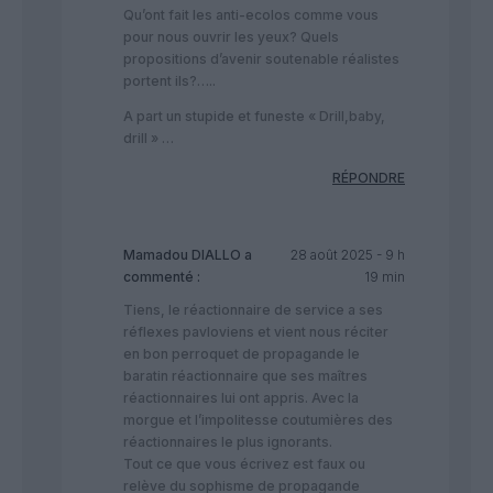
Qu’ont fait les anti-ecolos comme vous
pour nous ouvrir les yeux? Quels
propositions d’avenir soutenable réalistes
portent ils?…..
A part un stupide et funeste « Drill,baby,
drill » …
RÉPONDRE
Mamadou DIALLO
a
28 août 2025 - 9 h
commenté :
19 min
Tiens, le réactionnaire de service a ses
réflexes pavloviens et vient nous réciter
en bon perroquet de propagande le
baratin réactionnaire que ses maîtres
réactionnaires lui ont appris. Avec la
morgue et l’impolitesse coutumières des
réactionnaires le plus ignorants.
Tout ce que vous écrivez est faux ou
relève du sophisme de propagande