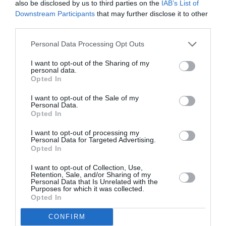
also be disclosed by us to third parties on the
IAB’s List of
Alors non, cela ne fonctionne pas comme
Downstream Participants
that may further disclose it to other
ça. (d’ailleurs un moteur thermique chauffe
third parties.
aussi, c’est dans le nom du moteur …)
Tout ce qui émission de chaleur par l’être
Personal Data Processing Opt Outs
humain crée un forçage radiatif
extrêmement faible et surtout rapidement
I want to opt-out of the Sharing of my
personal data.
réversible (càd : quand on coupe le
Opted In
chauffage ça chauffe plus)
I want to opt-out of the Sale of my
Rappel de comment fonctionne le
Personal Data.
réchauffement climatique. Le gaz avec
Opted In
l’effet de serre le plus impactant sur terre :
c’est la vapeur d’eau.
I want to opt-out of processing my
Sauf que l’ajout de Co2 dans l’air,
Personal Data for Targeted Advertising.
Opted In
augmente un petit peu l’effet de serre,
qui augmente un peu la température,
I want to opt-out of Collection, Use,
qui fait que l’atmosphère peut absorber
Retention, Sale, and/or Sharing of my
plus d’eau,
Personal Data that Is Unrelated with the
Purposes for which it was collected.
qui augmente un peu l’effet de serre,
Opted In
qui fait que la température augmente,
qui fait que l’atmosphère peut absorber
CONFIRM
plus d’eau etc.