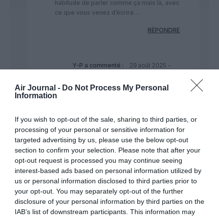
habitude de parler comme ça mais là, avec
ce que vous venez d’écrire…
RÉPONDRE
Y-P
a commenté :
29 août 2025 -
19 h 50 min
Air Journal -
Do Not Process My Personal
Mille mercis …
Information
RÉPONDRE
If you wish to opt-out of the sale, sharing to third parties, or
processing of your personal or sensitive information for
targeted advertising by us, please use the below opt-out
section to confirm your selection. Please note that after your
John
a commenté :
28 août 2025 - 10
opt-out request is processed you may continue seeing
h 30 min
interest-based ads based on personal information utilized by
“On en parle que rien que le fait de tout
us or personal information disclosed to third parties prior to
mettre à l’électrique ça favorise le
your opt-out. You may separately opt-out of the further
réchauffement climatique… et oui que faut
disclosure of your personal information by third parties on the
l’électricité quand on l’utilise ? Ça
IAB’s list of downstream participants. This information may
chauffe…”