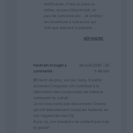
inefficaces, il faut un juste un
milieu, un peu d’électricité, un
peu de carbonne etc… et arrêtez
les inventions à outrances qui
font que détruire la planète…
RÉPONDRE
Hackram Erougel
a
28 août 2025 - 20
commenté :
h 48 min
@David: de plus, sur ma Tesla, 6 petits
esclaves Congolais ont contribué à la
fabrication des composants de batterie
contenant du cobalt.
Je ne vous parle pas des enfants Chinois
qui ont délicatement cousu les fauteuils en
cuir vegetal de mon VE.
À par ça, vos sneakers ne sentent pas trop
le gasoil?