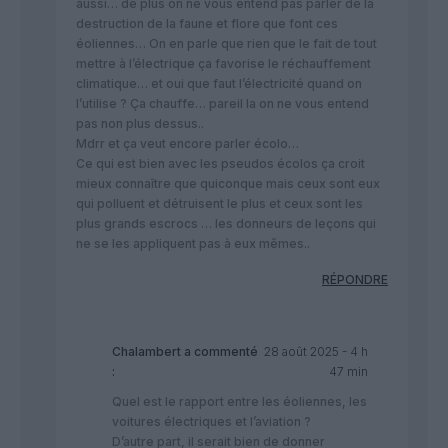
aussi… de plus on ne vous entend pas parler de la
destruction de la faune et flore que font ces
éoliennes… On en parle que rien que le fait de tout
mettre à l’électrique ça favorise le réchauffement
climatique… et oui que faut l’électricité quand on
l’utilise ? Ça chauffe… pareil la on ne vous entend
pas non plus dessus..
Mdrr et ça veut encore parler écolo…
Ce qui est bien avec les pseudos écolos ça croit
mieux connaître que quiconque mais ceux sont eux
qui polluent et détruisent le plus et ceux sont les
plus grands escrocs … les donneurs de leçons qui
ne se les appliquent pas à eux mêmes..
RÉPONDRE
Chalambert
a commenté
28 août 2025 - 4 h
:
47 min
Quel est le rapport entre les éoliennes, les
voitures électriques et l’aviation ?
D’autre part, il serait bien de donner