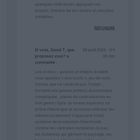
quelques références appuyant vos
propos, histoire de les rendre un peu plus
crédibles.
RÉPONDRE
Et vous, David T, que
28 août 2025 - 9 h
proposez vous?
a
05 min
commenté :
Les ecolos – qu’avec un mépris évident
vous appelez « escrocolo », jeu de mots
foireux que ne renierait pas Trump!-,
forment une galaxie politico-économique
compliquée , pleine de contradictions en
tout genre ( type: au niveau supérieur on
prône l’électrique et au niveau inférieur les
mêmes localement s’opposent à tout
système de production d’électricité
comme les centrales nucléaires ou pas,
les éoliennes qui gâchent le paysage, les