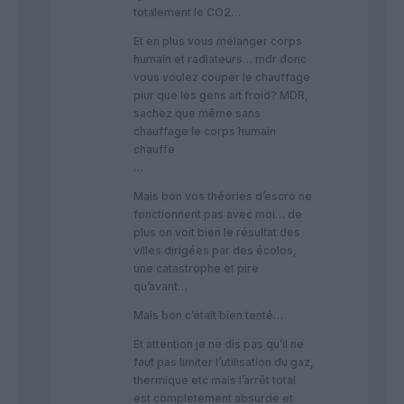
totalement le CO2…
Et en plus vous mélanger corps
humain et radiateurs… mdr donc
vous voulez couper le chauffage
piur que les gens ait froid? MDR,
sachez que même sans
chauffage le corps humain
chauffe
…
Mais bon vos théories d’escro ne
fonctionnent pas avec moi… de
plus on voit bien le résultat des
villes dirigées par des écolos,
une catastrophe et pire
qu’avant…
Mais bon c’était bien tenté…
Et attention je ne dis pas qu’il ne
faut pas limiter l’utilisation du gaz,
thermique etc mais l’arrêt total
est completement absurde et