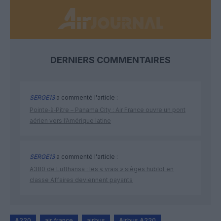
DERNIERS COMMENTAIRES
SERGE13
a commenté l'article :
Pointe‑à‑Pitre – Panama City : Air France ouvre un pont
aérien vers l’Amérique latine
SERGE13
a commenté l'article :
A380 de Lufthansa : les « vrais » sièges hublot en
classe Affaires deviennent payants
A220
air france
airbus
Airbus A220