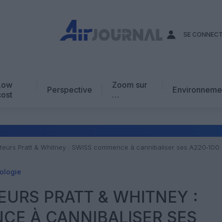
SE CONNEC
Low
Zoom sur
Perspective
Environneme
cost
…
Edito
En chiffres
Avis d’expert
teurs Pratt & Whitney : SWISS commence à cannibaliser ses A220‑100
AJ Académie
ologie
Vidéo
EURS PRATT & WHITNEY :
CE À CANNIBALISER SES