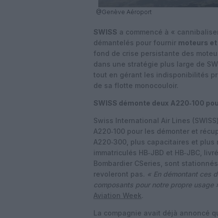
@Genève Aéroport
SWISS
a commencé à « cannibalise
démantelés pour fournir
moteurs et
fond de crise persistante des moteur
dans une stratégie plus large de SW
tout en gérant les indisponibilités 
de sa flotte monocouloir.
SWISS démonte deux A220‑100 pour
Swiss International Air Lines (SWISS
A220‑100 pour les démonter et récup
A220‑300, plus capacitaires et plus
immatriculés HB‑JBD et HB‑JBC, livr
Bombardier CSeries, sont stationnés
revoleront pas.
« En démontant ces d
composants pour notre propre usage 
Aviation Week
.
La compagnie avait déjà annoncé qu’e