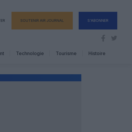
TER
SOUTENIR AIR JOURNAL
S'ABONNER
nt
Technologie
Tourisme
Histoire
Pratique
Hôtellerie
Voyages d’affaires