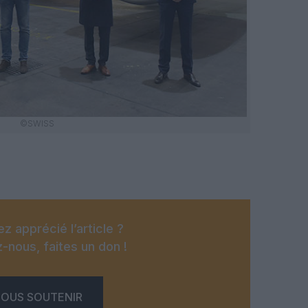
©SWISS
z apprécié l’article ?
-nous, faites un don !
OUS SOUTENIR