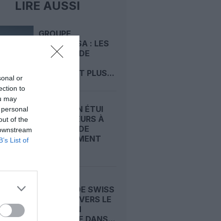
LIRE AUSSI
GROUPE
LUFTHANSA : LES
A220-100 DE
SWISS NE
DEVRAIENT PLUS...
sonal or
ection to
ou may
SWISS : UN ÉTUI
 personal
D’ÉCOUTEURS À
out of the
L’ORIGINE DE
 downstream
DÉROUTEMENT
B’s List of
DU...
UN A330 DE SWISS
DÉROUTÉ VERS LE
MAINE : UN
« INCENDIE DANS...