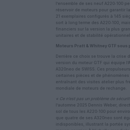
l’ensemble de ses neuf A220‑100 pe
réservoir de moteurs pour garantir l
21 exemplaires configurés à 145 siè
sort à long terme des A220‑100, mai
financiers sur la version la plus gr
unitaires et de stabilité opérationnel
Moteurs Pratt & Whitney GTF sous 
Derrière ce choix se trouve la crise
version du moteur GTF qui équipe l’A
A320neo de SWISS. Ces propulseurs
certaines pièces et de phénomènes d
entraînant des visites atelier plus 
mondiale de moteurs de rechange.
« Ce n’est pas un problème de sécurité
l’automne 2025 Dennis Weber, direc
sol de tous les A220‑100 pour envir
que quatre de ses A320neo sont ég
indisponibles, illustrant la portée 