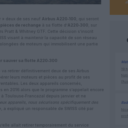
r » deux de ses neuf
Airbus A220‑100
, qui seront
 pièces de rechange
à sa flotte d’
A220‑300
, sur
s Pratt & Whitney GTF. Cette décision s’inscrit
ISS visant à maintenir la capacité de son réseau
prolongées de moteurs qui immobilisent une partie
 sauver sa flotte A220‑300
Mat
19 h
) va retirer définitivement deux de ses Airbus
Nati
érer leurs moteurs et pièces au profit de ses
l’Au
 rentables. Les deux appareils concernés,
és en 2016 alors que le programme s’appelait encore
 à Toulouse‑Francazal depuis janvier et ne
eux appareils, nous sécurisons spécifiquement des
Bad
»,
a expliqué un responsable de SWISS cité par
Nice
prof
lle allait retirer temporairement du service