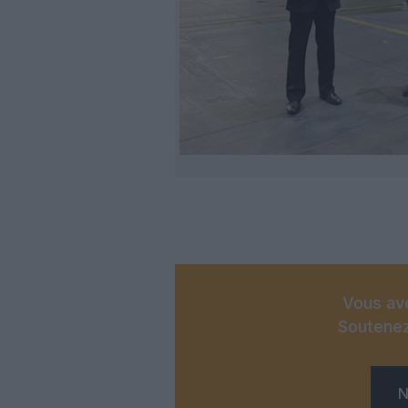
Vous ave
Soutenez
N