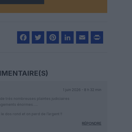
Facebook
Twitter
Pinterest
LinkedIn
Email
Print
MENTAIRE(S)
1 juin 2026 - 8 h 32 min
de très nombreuses plaintes judiciaires
agements énormes…..
le dos rond et on perd de l’argent !!
RÉPONDRE