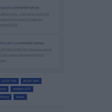
rge13
a commenté l'article :
elles–Porto : Transavia ouvre une
elle liaison loisirs à partir de
embre 2026
CK LAST
a commenté l'article :
yJet fait monter les doudous à bord
c des cartes d’embarquement
iées
a220-100
A220-300
vion
moteur GTF
hitney
swiss