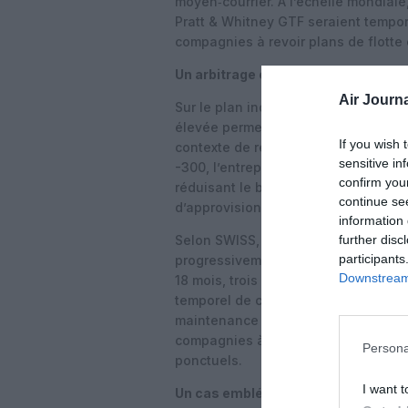
moyen‑courrier. À l’échelle mondial
Pratt & Whitney GTF seraient tempor
compagnies à revoir plans de flott
Un arbitrage économique entre A2
Air Journa
Sur le plan industriel, SWISS privilé
élevée permet de diluer les coûts fix
If you wish 
contexte de ressources moteurs lim
sensitive in
-300, l’entreprise cherche à mainte
confirm you
réduisant le besoin de moteurs neuf
continue se
d’approvisionnement restent tendus
information 
further disc
Selon SWISS, les sept autres A220‑10
participants
progressivement retirés du service 
Downstream 
18 mois, trois d’entre eux étant déj
temporel de ces immobilisations lai
maintenance chez Pratt & Whitney pr
compagnies à envisager des solution
Persona
ponctuels.
I want t
Un cas emblématique des défis des