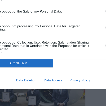
In
u européen de SWISS, qui exploite au total 30
et 21 A220‑300) pour desservir des routes à la
o opt-out of the Sale of my Personal Data.
ports parfois contraints. Le fait que la compagnie
In
és il y a moins de dix ans illustre le poids
la difficulté à concilier fiabilité, performance
to opt-out of processing my Personal Data for Targeted
ing.
tenance.
In
o opt-out of Collection, Use, Retention, Sale, and/or Sharing
ersonal Data that Is Unrelated with the Purposes for which it
lected.
In
CONFIRM
Data Deletion
Data Access
Privacy Policy