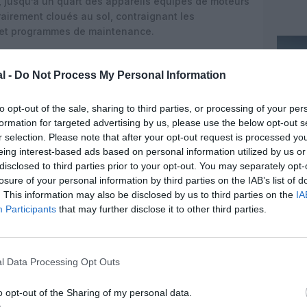
e, jusqu’à un quart des appareils équipés de moteurs
airement cloués au sol, contraignant les
e et programmes de maintenance.
20‑100 et A220‑300
l -
Do Not Process My Personal Information
gie clairement l’A220‑300, dont la capacité plus
es et d’améliorer la rentabilité par siège dans un
to opt-out of the sale, sharing to third parties, or processing of your per
itées. En réaffectant les PW1500G des A220‑100 aux
formation for targeted advertising by us, please use the below opt-out s
nir un nombre maximum d’appareils en ligne tout en
r selection. Please note that after your opt-out request is processed y
s ou d’échange standard, dont les délais
eing interest-based ads based on personal information utilized by us or
.
disclosed to third parties prior to your opt-out. You may separately opt-
losure of your personal information by third parties on the IAB’s list of
0 encore officiellement dans la flotte seront
. This information may also be disclosed by us to third parties on the
IA
et placés en stockage pour une durée minimale de
Participants
that may further disclose it to other third parties.
à stationnés à Toulouse‑Francazal. L’horizon
sse entendre que la normalisation des capacités de
endra encore plusieurs années, ce qui incite les
s structurelles plutôt que des ajustements
l Data Processing Opt Outs
o opt-out of the Sharing of my personal data.
 motoristes