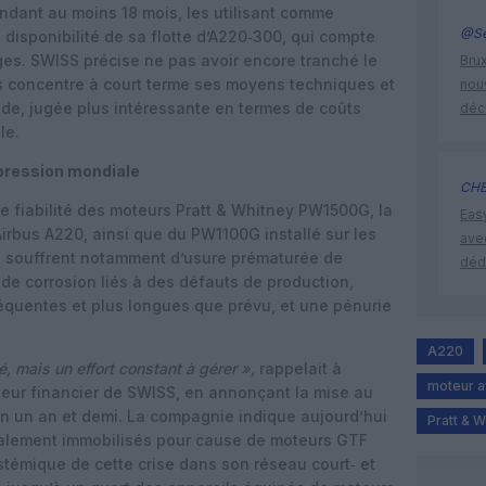
ndant au moins 18 mois, les utilisant comme
@Se
a disponibilité de sa flotte d’A220‑300, qui compte
ges. SWISS précise ne pas avoir encore tranché le
Brux
s concentre à court terme ses moyens techniques et
nouv
ande, jugée plus intéressante en termes de coûts
déc
le.
pression mondiale
CHE
 de fiabilité des moteurs Pratt & Whitney PW1500G, la
Eas
irbus A220, ainsi que du PW1100G installé sur les
ave
 souffrent notamment d’usure prématurée de
déd
e corrosion liés à des défauts de production,
fréquentes et plus longues que prévu, et une pénurie
A220
, mais un effort constant à gérer »,
rappelait à
moteur a
teur financier de SWISS, en annonçant la mise au
on un an et demi. La compagnie indique aujourd’hui
Pratt & W
alement immobilisés pour cause de moteurs GTF
systémique de cette crise dans son réseau court‑ et