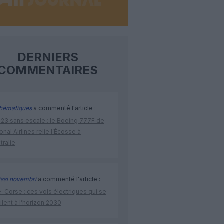
DERNIERS
COMMENTAIRES
hématiques
a commenté l'article :
 23 sans escale : le Boeing 777F de
onal Airlines relie l’Écosse à
stralie
issi novembri
a commenté l'article :
–Corse : ces vols électriques qui se
ilent à l’horizon 2030