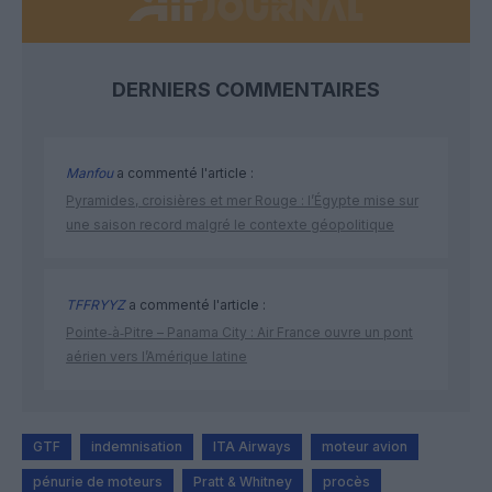
DERNIERS COMMENTAIRES
Manfou
a commenté l'article :
Pyramides, croisières et mer Rouge : l’Égypte mise sur
une saison record malgré le contexte géopolitique
TFFRYYZ
a commenté l'article :
Pointe‑à‑Pitre – Panama City : Air France ouvre un pont
aérien vers l’Amérique latine
GTF
indemnisation
ITA Airways
moteur avion
pénurie de moteurs
Pratt & Whitney
procès