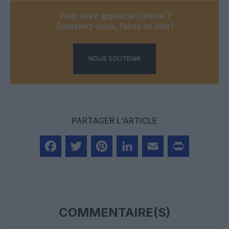
Vous avez apprécié l’article ?
Soutenez-nous, faites un don !
NOUS SOUTENIR
PARTAGER L'ARTICLE
Facebook
Twitter
Pinterest
LinkedIn
Email
Print
COMMENTAIRE(S)