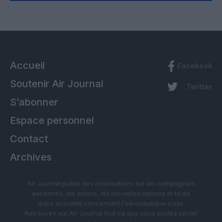
Accueil
Facebook
Soutenir Air Journal
Twitter
S’abonner
Espace personnel
Contact
Archives
Air Journal publie des informations sur les compagnies
aériennes, les avions, les nouvelles liaisons et toute
autre actualité concernant l’aéronautique civile.
Retrouvez sur Air Journal tout ce que vous voulez savoir