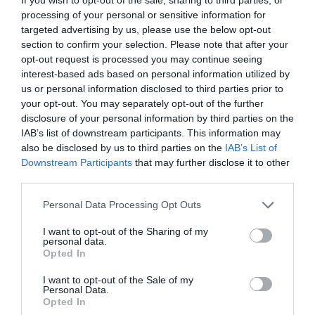
mafieux hors justice sont devenus la norme
processing of your personal or sensitive information for
targeted advertising by us, please use the below opt-out
RÉPONDRE
section to confirm your selection. Please note that after your
opt-out request is processed you may continue seeing
interest-based ads based on personal information utilized by
us or personal information disclosed to third parties prior to
Tilo
a commenté :
9 juin 2026 - 23 h 18 min
your opt-out. You may separately opt-out of the further
Moi ce que je ne comprend pas c’est pourquoi les problèmes
disclosure of your personal information by third parties on the
PW affectent certaines compagnies comme airbaltic et ITA
IAB’s list of downstream participants. This information may
mais pas d’autres compagnies AF ou Delta ?
also be disclosed by us to third parties on the
IAB’s List of
Downstream Participants
that may further disclose it to other
RÉPONDRE
third parties.
Personal Data Processing Opt Outs
Vincent
a commenté :
10 juin 2026 - 3 h 04
min
I want to opt-out of the Sharing of my
personal data.
Elles sont toutes impactées avec la 1ère génération
Opted In
seulement elles communiquent d’une manière
différente selon les contrats, négociations,
I want to opt-out of the Sale of my
Personal Data.
maintenances, nouveaux moteurs, etc.
Opted In
Swiss a dû canibaliser les moteurs de certains