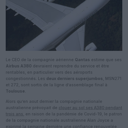
Le CEO de la compagnie aérienne
Qantas
estime que ses
Airbus A380
devraient reprendre du service et être
rentables, en particulier vers des aéroports
congestionnés. Les
deux derniers superjumbos
, MSN271
et 272, sont sortis de la ligne d’assemblage final à
Toulouse
.
Alors qu’en aout dernier la compagnie nationale
australienne prévoyait de
clouer au sol ses A380 pendant
trois ans
, en raison de la pandémie de Covid-19, le patron
de la compagnie nationale australienne Alan Joyce a
exprimé la semaine dernière une confiance renouvelée