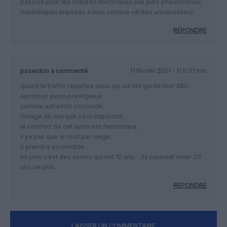
passion pour les voitures électriques (de purs phénomènes
médiatiques imposés à tous comme vérités universelles).
RÉPONDRE
poseidon
a commenté :
11 février 2021 - 11 h 01 min
quand le traffic repartira ceux qui auront gardé leur 380..
auront un avion prestigieux…
comme autrefois concorde…
l’image de marque c’est important…
le comfort de cet avion est fantastique…
il ya pas que le cout par siege…
à prendre en compte…
en plus c’est des avions qui ont 10 ans… ils peuvent voler 20
ans de plus..
RÉPONDRE
LAISSER UN COMMENTAIRE