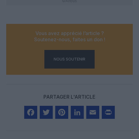
©Airbus
Vous avez apprécié l’article ?
Soutenez-nous, faites un don !
NOUS SOUTENIR
PARTAGER L'ARTICLE
Facebook
Twitter
Pinterest
LinkedIn
Email
Print