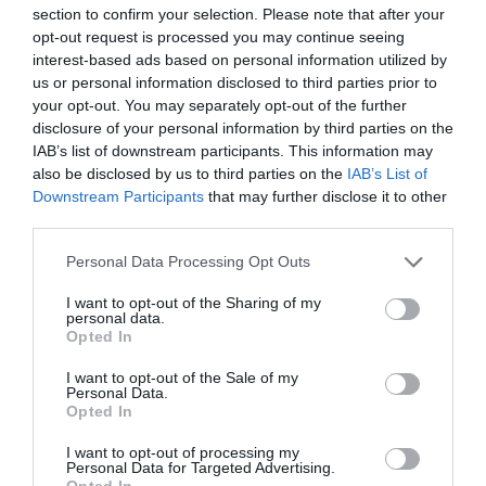
section to confirm your selection. Please note that after your
Bencello
a commenté :
10 février 2021 -
opt-out request is processed you may continue seeing
20 h 58 min
interest-based ads based on personal information utilized by
Petit lexique:
us or personal information disclosed to third parties prior to
Le principe de la “vache à lait” n’est pas
your opt-out. You may separately opt-out of the further
forcément de vendre des milliers
disclosure of your personal information by third parties on the
d’appareils, mais de faire des marges
IAB’s list of downstream participants. This information may
confortables sur un produit, ce qui était le
also be disclosed by us to third parties on the
IAB’s List of
cas sur le 747.
Downstream Participants
that may further disclose it to other
Boeing pouvait ainsi baisser ses prix sur
third parties.
les autres appareils, ou Airbus était
présent.
Personal Data Processing Opt Outs
En ce sens l’A380 a joué son rôle, même si
– et je n’ai pas dit le contraire – le
I want to opt-out of the Sharing of my
personal data.
programme reste un échec commercial
Opted In
conséquent.
Par ailleurs, si je suis votre
I want to opt-out of the Sale of my
Personal Data.
“raisonnement”, Boeing s’est dit “je gagne
Opted In
des millions sur le 747, je vais sortir le 777
pour ne plus gagner ces sommes et me
I want to opt-out of processing my
couper un bras ?
Personal Data for Targeted Advertising.
Boeing a beaucoup de défauts mais aucun
Opted In