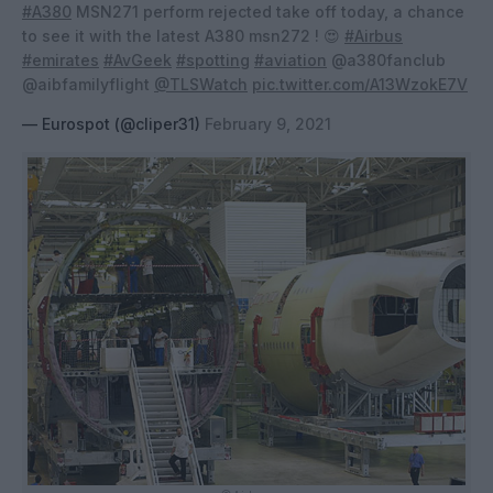
#A380
MSN271 perform rejected take off today, a chance
to see it with the latest A380 msn272 ! 😍
#Airbus
#emirates
#AvGeek
#spotting
#aviation
@a380fanclub
@aibfamilyflight
@TLSWatch
pic.twitter.com/A13WzokE7V
— Eurospot (@cliper31)
February 9, 2021