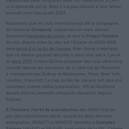
superjumbo peut remplacer deux 787 Dreamliner à LAX –
si la demande est là. Mais il n’a pas précisé si leur retour
pourrait avoir lieu avant 2023.
Rappelons que les vols internationaux de la compagnie
de l’alliance
Oneworld
, suspendus en mars dernier
devraient
reprendre en juillet
, et que le
Project Sunrise
de vols directs entre la côte est l’Europe en A350-1000
sera
lancé d’ici la fin de l’année
. Alan Joyce a expliqué
que ce dernier pourrait décoller «
dans trois ans
». Lancé
en
aout 2017
, il verra Qantas proposer des vols ultra-long
courrier depuis les aéroports de la côte est de l’Australie,
à commencer par Sydney et Melbourne ; Paris, New York,
Londres, Francfort, Le Cap ou Rio de Janeiro ont déjà été
nommées comme cibles potentielles, JFK et Heathrow
devant être les premiers aéroports desservis depuis
Sydney.
A Toulouse
,
l’arrêt de la production
des A380 s’est un
peu plus concrétisée mardi, quand les deux derniers
exemplaires, MSN271 et MSN272 destinés à
Emirates
Airlines
(A6-EVQ et A6-EVR), sont sortis de la FAL. Comme