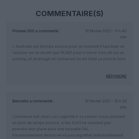
COMMENTAIRE(S)
Pioneer300
a commenté :
10 février 2021 - 11 h 40
min
L Australie est fermée encore pour un moment Il faut bien se
rassurer en se disant que l’A380 pourra servir Ceci dit sur un
parking ;et aménagé en restaurant ou en hôtel ça peut le faire
..
RÉPONDRE
Bencello
a commenté :
10 février 2021 - 12 h 03
min
L’immense hall Jean-Luc Lagardère va sonner creux pendant
un bout de temps encore, si les A321 ne viennent pas
prendre leur place pour une nouvelle FAL.
Paradoxalement Airbus ne va pas regretter industriellement