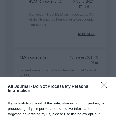
GVA1112
a commenté :
10 février 2021 -
17 h 26 min
Correction: Il est DEJA au musée …. de l’Air
et de l’Espace au Bourget et à Aeroscopia
Toulouse !!
RÉPONDRE
TLM
a commenté :
10 février 2021 - 15 h
19 min
Le seul avion qui a tué la vache a lait du 747 c’était…
le 777.
Toujours ce chauvinisme ridicule, Airbus (comme
Air Journal -
Do Not Process My Personal
Boeing sauf qu’ils ont pas investi 15 milliards dans le
Information
747-8i) se sont lamentablement planté.
If you wish to opt-out of the sale, sharing to third parties, or
RÉPONDRE
processing of your personal or sensitive information for
targeted advertising by us, please use the below opt-out