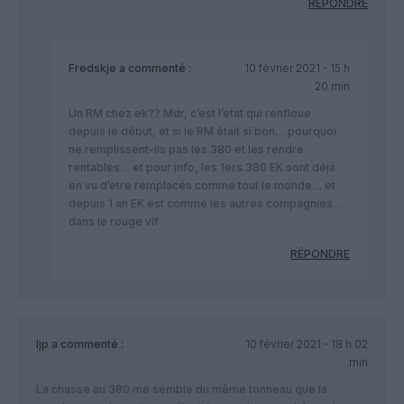
RÉPONDRE
Fredskje
a commenté :
10 février 2021 - 15 h
20 min
Un RM chez ek?? Mdr, c’est l’etat qui renfloue
depuis le début, et si le RM était si bon… pourquoi
ne remplissent-ils pas les 380 et les rendre
rentables… et pour info, les 1ers 380 EK sont déjà
en vu d’etre remplacés comme tout le monde… et
depuis 1 an EK est comme les autres compagnies…
dans le rouge vif
RÉPONDRE
ljp
a commenté :
10 février 2021 - 18 h 02
min
La chasse au 380 me semble du même tonneau que la