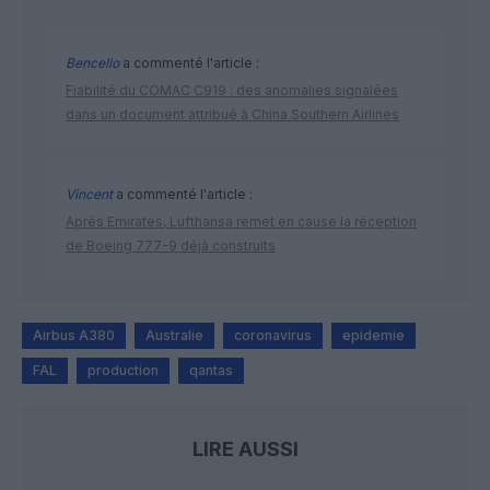
Bencello
a commenté l'article :
Fiabilité du COMAC C919 : des anomalies signalées
dans un document attribué à China Southern Airlines
Vincent
a commenté l'article :
Après Emirates, Lufthansa remet en cause la réception
de Boeing 777-9 déjà construits
Airbus A380
Australie
coronavirus
epidemie
FAL
production
qantas
LIRE AUSSI