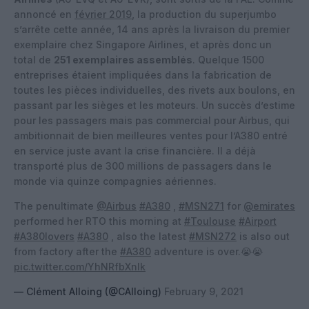
annoncé en
février 2019
, la production du superjumbo
s’arrête cette année, 14 ans après la livraison du premier
exemplaire chez Singapore Airlines, et après donc un
total de
251 exemplaires assemblés
. Quelque 1500
entreprises étaient impliquées dans la fabrication de
toutes les pièces individuelles, des rivets aux boulons, en
passant par les sièges et les moteurs. Un succès d’estime
pour les passagers mais pas commercial pour Airbus, qui
ambitionnait de bien meilleures ventes pour l’A380 entré
en service juste avant la crise financière. Il a déjà
transporté plus de 300 millions de passagers dans le
monde via quinze compagnies aériennes.
The penultimate
@Airbus
#A380
,
#MSN271
for
@emirates
performed her RTO this morning at
#Toulouse
#Airport
#A380lovers
#A380
, also the latest
#MSN272
is also out
from factory after the
#A380
adventure is over.😭😭
pic.twitter.com/YhNRfbXnlk
— Clément Alloing (@CAlloing)
February 9, 2021