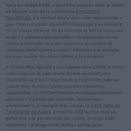
dans les
douze A380
, aujourd’hui parqués dans le désert
de Mojave. Lors de la conférence
EuroControl
StraightTalk
, il a déclaré qu’il y aura «
des opportunités
»
pour l’avion pouvant accueillir 14 passagers en Première,
70 en classe Affaires, 60 en Premium et 341 en Economie,
et qu’il «
génèrera des liquidités
». En particulier sur les
routes à fort trafic vers des aéroports au nombre de
créneaux limité comme Londres-Heathrow par exemple,
ou avec couvre-feu strict comme à Los Angeles.
«
Si vous êtes déjà allé à Los Angeles entre 22h00 et minuit,
vous voyez six ou sept avions Qantas au départ pour
l’Australie, car c’est la seule heure qui fonctionne avec les
couvre-feux. Au lieu d’opérer plusieurs fréquences
rapprochées, un A380 entièrement ou presque entièrement
déprécié, s’il génère des liquidités, fonctionnera
parfaitement
», a souligné Alan Joyce. La
perte nette de
1,9 milliards de dollars
annoncée l’été dernier était en
partie due à la dépréciation des actifs, dont les A380
justement. Le dirigeant de Qantas estime qu’un