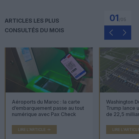
01
/
05
ARTICLES LES PLUS
CONSULTÉS DU MOIS
Aéroports du Maroc : la carte
Washington Du
d’embarquement passe au tout
Trump lance u
numérique avec Pax Check
de 22,5 millia
LIRE L'ARTICLE
LIRE L'ARTICL