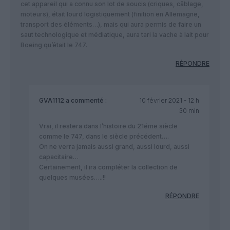
cet appareil qui a connu son lot de soucis (criques, câblage,
moteurs), était lourd logistiquement (finition en Allemagne,
transport des éléments…), mais qui aura permis de faire un
saut technologique et médiatique, aura tari la vache à lait pour
Boeing qu’était le 747.
RÉPONDRE
GVA1112
a commenté :
10 février 2021 - 12 h
30 min
Vrai, il restera dans l’histoire du 21éme siècle
comme le 747, dans le siècle précédent….
On ne verra jamais aussi grand, aussi lourd, aussi
capacitaire…
Certainement, il ira compléter la collection de
quelques musées…..!!
RÉPONDRE