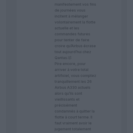
manifestement vos fins
de journées vous
incitent à mélanger
volontairement la flotte
actuelle et les
commandes futures
pour tenter de faire
croire qu’Airbus écrase
tout aujourd’hui chez
Qantas.🤣
​Pire encore, pour
arriver à votre total
artificiel, vous comptez
tranquillement les 26
Airbus A330 actuels
alors qu’ils sont
vieillissants et
précisément
condamnés à quitter la
flotte à court terme. Il
faut vraiment avoir le
jugement totalement