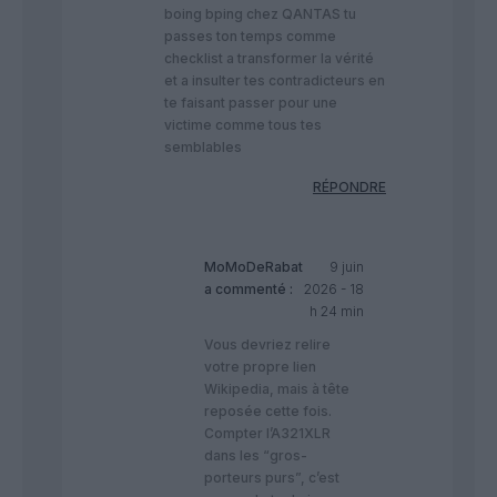
boing bping chez QANTAS tu
passes ton temps comme
checklist a transformer la vérité
et a insulter tes contradicteurs en
te faisant passer pour une
victime comme tous tes
semblables
RÉPONDRE
MoMoDeRabat
9 juin
a commenté :
2026 - 18
h 24 min
Vous devriez relire
votre propre lien
Wikipedia, mais à tête
reposée cette fois.
Compter l’A321XLR
dans les “gros-
porteurs purs”, c’est