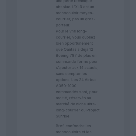
une perle technique
absolue. L’XLR est un
monocouloir moyen-
courrier, pas un gros-
porteur.
Pour le vrai long-
courrier, vous oubliez
bien opportunément
que Qantas a déjà 12
Boeing 787 de plus en
commande ferme pour
s’ajouter aux 14 actuels,
sans compter les
options. Les 24 Airbus
A350-1000
commandés sont, pour
moitié, réservés au
marché de niche ultra-
long-courrier du Project
Sunrise.
​Bref, confondre les
monocouloirs et les