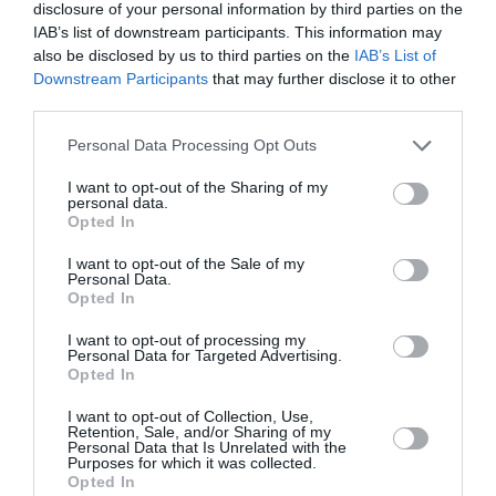
disclosure of your personal information by third parties on the
Pour avoir pris les deux, le 787 présente
IAB’s list of downstream participants. This information may
l’inconvénient d’avoir des coffres bagages cabines
also be disclosed by us to third parties on the
IAB’s List of
étriqués.
Downstream Participants
that may further disclose it to other
En tout cas, bonne chance à Boeing et à Airbus,
third parties.
deux constructeurs appréciés par Qantas.
Personal Data Processing Opt Outs
RÉPONDRE
I want to opt-out of the Sharing of my
personal data.
Opted In
LPB06200
a commenté :
9 juin 2026 - 12 h
29 min
I want to opt-out of the Sale of my
Personal Data.
Merci de lui tenir le même discours que
Opted In
moi il y a peu à ce vendu à boeing 😂
I want to opt-out of processing my
RÉPONDRE
Personal Data for Targeted Advertising.
Opted In
I want to opt-out of Collection, Use,
MoMoDeRabat
a
9 juin 2026 - 13 h
Retention, Sale, and/or Sharing of my
commenté :
59 min
Personal Data that Is Unrelated with the
Purposes for which it was collected.
Répartition des vol qantas en ce moment:
Opted In