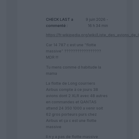
CHECK LAST
a
9 juin 2026 -
commenté :
16 h 34 min
https://fr.wikipedia.org/wiki/Liste_des_avions_de
Car 14 787 c est une “flotte
massive” ?????????????????
MDR !!!
Tu mens comme d habitude la
mama
La flotte de Long courriers
Airbus compte à ce jours 38
avions dont 2 XLR avec 48 autres
en commandes et QANTAS
attend 24 350 1000 a venir soit
62 gros porteurs purs chez
Airbus et ça c est une flotte
massive
Il n y a pas de flotte massive