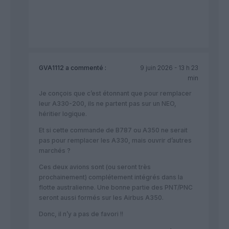
GVA1112
a commenté :
9 juin 2026 - 13 h 23
min
Je conçois que c’est étonnant que pour remplacer
leur A330-200, ils ne partent pas sur un NEO,
héritier logique.
Et si cette commande de B787 ou A350 ne serait
pas pour remplacer les A330, mais ouvrir d’autres
marchés ?
Ces deux avions sont (ou seront très
prochainement) complétement intégrés dans la
flotte australienne. Une bonne partie des PNT/PNC
seront aussi formés sur les Airbus A350.
Donc, il n’y a pas de favori !!