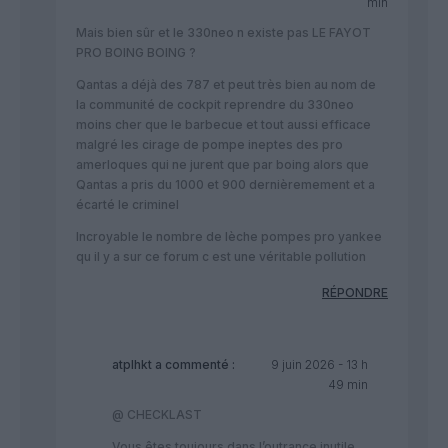
min
Mais bien sûr et le 330neo n existe pas LE FAYOT
PRO BOING BOING ?
Qantas a déjà des 787 et peut très bien au nom de
la communité de cockpit reprendre du 330neo
moins cher que le barbecue et tout aussi efficace
malgré les cirage de pompe ineptes des pro
amerloques qui ne jurent que par boing alors que
Qantas a pris du 1000 et 900 dernièremement et a
écarté le criminel
Incroyable le nombre de lèche pompes pro yankee
qu il y a sur ce forum c est une véritable pollution
RÉPONDRE
atplhkt
a commenté :
9 juin 2026 - 13 h
49 min
@ CHECKLAST
Vous êtes toujours dans l’outrance inutile