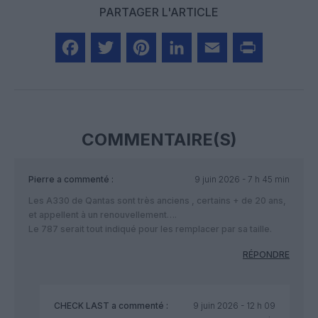
PARTAGER L'ARTICLE
Facebook
Twitter
Pinterest
LinkedIn
Email
Print
COMMENTAIRE(S)
Pierre
a commenté :
9 juin 2026 - 7 h 45 min
Les A330 de Qantas sont très anciens , certains + de 20 ans,
et appellent à un renouvellement….
Le 787 serait tout indiqué pour les remplacer par sa taille.
RÉPONDRE
CHECK LAST
a commenté :
9 juin 2026 - 12 h 09