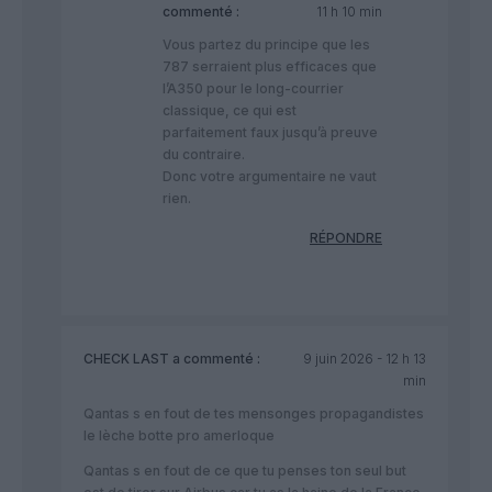
commenté :
11 h 10 min
Vous partez du principe que les
787 serraient plus efficaces que
l’A350 pour le long-courrier
classique, ce qui est
parfaitement faux jusqu’à preuve
du contraire.
Donc votre argumentaire ne vaut
rien.
RÉPONDRE
CHECK LAST
a commenté :
9 juin 2026 - 12 h 13
min
Qantas s en fout de tes mensonges propagandistes
le lèche botte pro amerloque
Qantas s en fout de ce que tu penses ton seul but