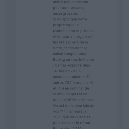
altéré par la boisson
pour oser un calcul
aussi grossier.
​Si on applique votre
propre logique
d’additionner le présent
et le futur en regardant
les vrais piliers de la
flotte, faites donc le
calcul complet pour
Boeing au lieu de tricher
: Qantas exploite déjà
14 Boeing 787-9,
auxquels s’ajoutent 12
autres 787 (versions -9
et -10) en commande
ferme, ce qui fait un
total de 26 Dreamliners.
​On est donc bien loin de
vos “14 malheureux
787” que vous agitiez
pour fausser le débat.
Retirez les A330