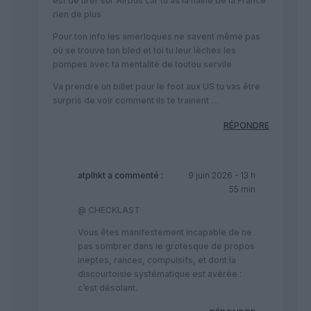
est de tirer sur Airbus car tu as la haine de la France
rien de plus
Pour ton info les amerloques ne savent même pas
où se trouve ton bled et toi tu leur lèches les
pompes avec ta mentalité de toutou servile
Va prendre un billet pour le foot aux US tu vas être
surpris de voir comment ils te trainent …
RÉPONDRE
atplhkt
a commenté :
9 juin 2026 - 13 h
55 min
@ CHECKLAST
Vous êtes manifestement incapable de ne
pas sombrer dans le grotesque de propos
ineptes, rances, compulsifs, et dont la
discourtoisie systématique est avérée :
c’est désolant.