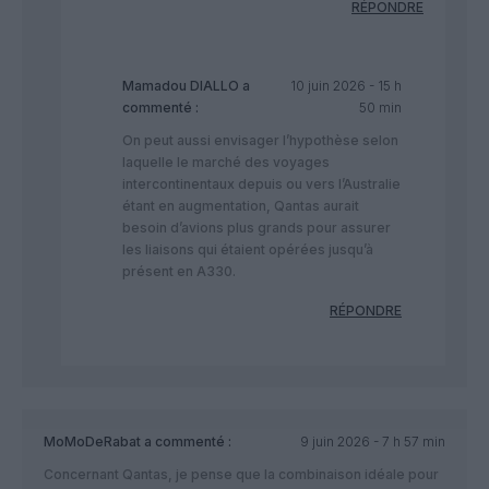
RÉPONDRE
Mamadou DIALLO
a
10 juin 2026 - 15 h
commenté :
50 min
On peut aussi envisager l’hypothèse selon
laquelle le marché des voyages
intercontinentaux depuis ou vers l’Australie
étant en augmentation, Qantas aurait
besoin d’avions plus grands pour assurer
les liaisons qui étaient opérées jusqu’à
présent en A330.
RÉPONDRE
MoMoDeRabat
a commenté :
9 juin 2026 - 7 h 57 min
​Concernant Qantas, je pense que la combinaison idéale pour