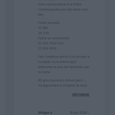
mon commentaire ni la flotte
communiquée par wiki dans mon
lien
Flotte actuelle
10 380
26 330
Flotte en commande
12 350 1000 ULR
12 350 1000
Fais l addition abruti si tu arrives à
compter vu la chicha qui t
embrume le peu de neurones qui
te reste
60 gros porteurs Airbus purs …
Va apprendre à compter le nase
RÉPONDRE
Shôgun
a
16 juin 2026 -