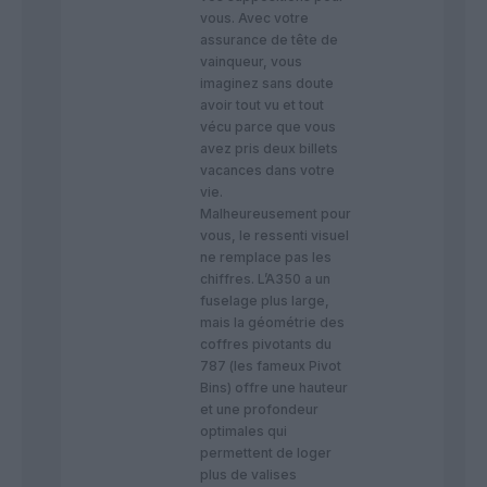
vous. Avec votre
assurance de tête de
vainqueur, vous
imaginez sans doute
avoir tout vu et tout
vécu parce que vous
avez pris deux billets
vacances dans votre
vie.
​Malheureusement pour
vous, le ressenti visuel
ne remplace pas les
chiffres. L’A350 a un
fuselage plus large,
mais la géométrie des
coffres pivotants du
787 (les fameux Pivot
Bins) offre une hauteur
et une profondeur
optimales qui
permettent de loger
plus de valises