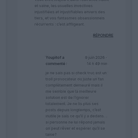
et vaine, les usuelles invectives
injustifiées et injustifiables envers des
tiers, et vos fantasmes obsessionnels
récurrents : c’est affligeant.
RÉPONDRE
Youpitof
a
9 juin 2026 -
commenté :
14 h 49 min
je ne sais pas si check truc est un
troll provocateur ou juste un fan
complètement demeuré mais il
me semble que la meilleure
solution est de l’ignorer
totalement. Je ne lis plus ses
posts depuis longtemps, c’est
inutile je sais ce qu’il y a dedans…
si personne ne lui répond jamais
on peut rêver et espérer qu’il se
taise?