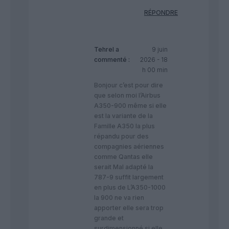
RÉPONDRE
Tehrel
a
9 juin
commenté :
2026 - 18
h 00 min
Bonjour c’est pour dire
que selon moi l’Airbus
A350-900 même si elle
est la variante de la
Famille A350 la plus
répandu pour des
compagnies aériennes
comme Qantas elle
serait Mal adapté la
787-9 suffit largement
en plus de L’A350-1000
la 900 ne va rien
apporter elle sera trop
grande et
surdimensionné si elle