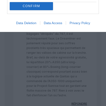
USA,EUROPE, AFRIQUE = 20% environ.
Exprimer un avis personnel sur un forum
CONFIRM
de discussion semble en perturber
certains. Personne ne prétend décider à la
place de Qantas, on échange simplement
Data Deletion
Data Access
Privacy Policy
des visions de flotte.
​Quant à votre argument sur les coffres à
bagages “étriqués” du 787, il est
techniquement faux. Le Dreamliner est
justement réputé pour ses coffres
pivotants très spacieux qui permettent de
ranger les valises de cabine sur la tranche.
​Bref, au-delà de votre agressivité gratuite,
la répartition 20% A350 (ultra long-
courrier) et 80% Boeing (long-courrier
classique) correspond pourtant assez bien
à la logique actuelle de Qantas qui a
commandé de l’A350-1000 uniquement
pour le Project Sunrise tout en gardant une
flotte massive de 787. Rien à voir avec le
fait d’enfoncer l’un ou l’autre.
RÉPONDRE