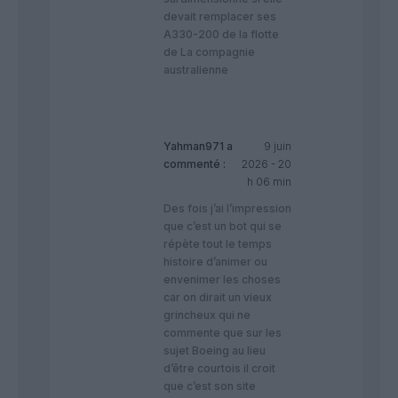
devait remplacer ses
A330-200 de la flotte
de La compagnie
australienne
Yahman971
a
9 juin
commenté :
2026 - 20
h 06 min
Des fois j’ai l’impression
que c’est un bot qui se
répète tout le temps
histoire d’animer ou
envenimer les choses
car on dirait un vieux
grincheux qui ne
commente que sur les
sujet Boeing au lieu
d’être courtois il croit
que c’est son site