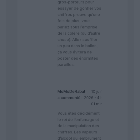
gros-porteurs pour
essayer de gonfler vos
chiffres prouve qu’une
fois de plus, vous
parlez sous l’emprise
de la colère (ou d’autre
chose). Allez souffler
un peu dans le ballon,
ça vous évitera de
poster des énormités
pareilles.
MoMoDeRabat
10 juin
a commenté :
2026 - 4 h
01 min
Vous êtes décidément
le roi de l’enfumage et
de la manipulation des
chiffres. Les vapeurs
d’alcool qui embrument