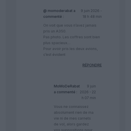
@ momoderabat
a
9 juin 2026 -
commenté :
18 h 48 min
On voit que vous n’avez jamais
pris un A350.
Pas photo. Les coffres sont bien
plus spacieux…
Pour avoir pris les deux avions,
c’est évident
RÉPONDRE
MoMoDeRabat
9 juin
a commenté :
2026 - 22
h 07 min
Vous ne connaissez
absolument rien de ma
vie ni de mes carnets
de vol, alors gardez
vos suppositions pour