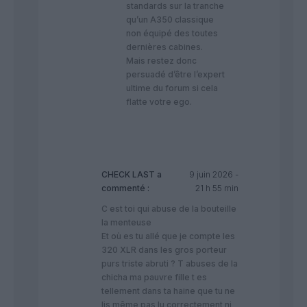
standards sur la tranche
qu’un A350 classique
non équipé des toutes
dernières cabines.
​Mais restez donc
persuadé d’être l’expert
ultime du forum si cela
flatte votre ego.
CHECK LAST
a
9 juin 2026 -
commenté :
21 h 55 min
C est toi qui abuse de la bouteille
la menteuse
Et où es tu allé que je compte les
320 XLR dans les gros porteur
purs triste abruti ? T abuses de la
chicha ma pauvre fille t es
tellement dans ta haine que tu ne
lis même pas lu correctement ni