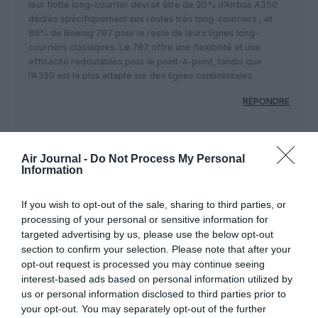
leur flotte long-courrier devrait être de 20% d’Airbus A350
dédiés spécifiquement aux routes très long-courriers , et
80% de Boeing 787 pour le reste de leurs lignes long-
courriers classiques. Le 787 offre une flexibilité et une
efficacité redoutables pour le point-à-point, tandis que
l’A350 est le plus adapté sur des lignes continentales.
RÉPONDRE
Ben voyons !
a commenté :
9 juin 2026 - 11 h 20
Air Journal -
Do Not Process My Personal
min
Information
Ben voyons…
A part enfoncer Airbus (comme d’habitude) 80%
If you wish to opt-out of the sale, sharing to third parties, or
Boeing…
processing of your personal or sensitive information for
On s’en fout royalement du ” je pense que…”
targeted advertising by us, please use the below opt-out
Qantas choisira à votre place et non l’inverse 🤣😅😂
section to confirm your selection. Please note that after your
🤣
opt-out request is processed you may continue seeing
Voilà monsieur “je pense que….”
interest-based ads based on personal information utilized by
Beaucoup de compagnies exploitent le B787 et
us or personal information disclosed to third parties prior to
l’A350 dans les mêmes destinations et mêmes
your opt-out. You may separately opt-out of the further
objectifs.