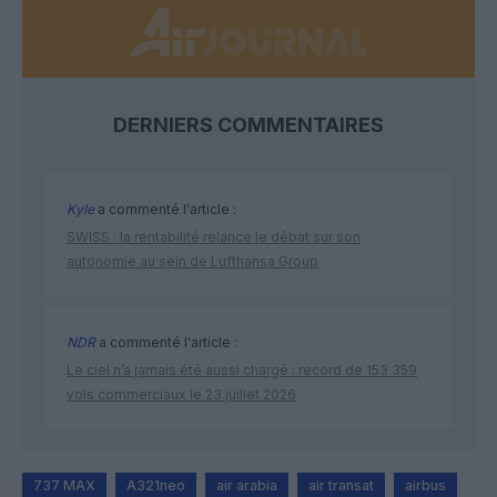
DERNIERS COMMENTAIRES
Kyle
a commenté l'article :
SWISS : la rentabilité relance le débat sur son
autonomie au sein de Lufthansa Group
NDR
a commenté l'article :
Le ciel n’a jamais été aussi chargé : record de 153 359
vols commerciaux le 23 juillet 2026
737 MAX
A321neo
air arabia
air transat
airbus