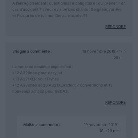
A l’enregistrement : questionnaire obligatoire : qui prévenir en
cas d’accident ? avec révision des chants : Seigneur, j’arrive
et Plus près de toi mon Dieu… etc..etc..??
RÉPONDRE
Shôgun
a commenté :
19 novembre 2019 - 17 h
09 min
La moisson continue aujourd’hui :
• 12 A320neo pour easyJet
• 10 A321XLR pour Flynas
• 12 A330neo et 20 A321XLR (dont 7 conversions et 13
nouveaux achats) pour GECAS.
RÉPONDRE
Malko
a commenté :
19 novembre 2019 -
18 h 28 min