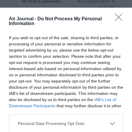
EK A350
a commenté :
19 novembre 2019 - 8
h 23 min
Pas exactement.
Air Journal -
Do Not Process My Personal
En effet en février Emirates avait posé une option
Information
sur trente A350. Elle l’a juste confirmée en
l’augmentant de 20 unités.
If you wish to opt-out of the sale, sharing to third parties, or
Ces A350-900 devront à partir de 2024 assurer le
processing of your personal or sensitive information for
remplacement des dix Boeing 777-200LR et d’une
targeted advertising by us, please use the below opt-out
partie des 777-300ER.
section to confirm your selection. Please note that after your
RÉPONDRE
opt-out request is processed you may continue seeing
interest-based ads based on personal information utilized by
us or personal information disclosed to third parties prior to
your opt-out. You may separately opt-out of the further
Bencello
a commenté :
19 novembre
disclosure of your personal information by third parties on the
2019 - 10 h 14 min
IAB’s list of downstream participants. This information may
Il n’en reste pas moins que pour l’instant
also be disclosed by us to third parties on the
IAB’s List of
les 40 A330Neo ont disparu, au moins
Downstream Participants
that may further disclose it to other
temporairement.
third parties.
https://www.challenges.fr/entreprise/aeronautique/50-
a350-pour-emirates-une-commande-en-
Personal Data Processing Opt Outs
trompe-l-oeil-pour-airbus_685392