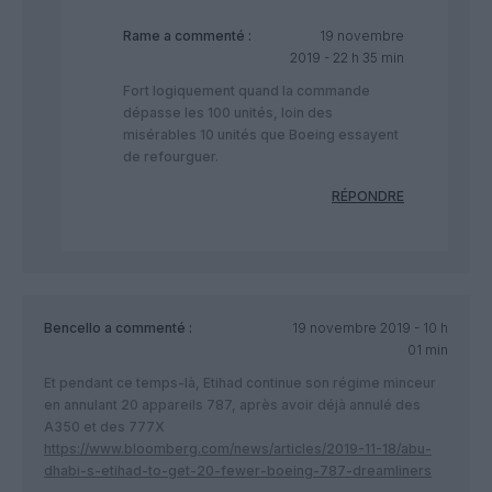
Rame
a commenté :
19 novembre
2019 - 22 h 35 min
Fort logiquement quand la commande
dépasse les 100 unités, loin des
misérables 10 unités que Boeing essayent
de refourguer.
RÉPONDRE
Bencello
a commenté :
19 novembre 2019 - 10 h
01 min
Et pendant ce temps-là, Etihad continue son régime minceur
en annulant 20 appareils 787, après avoir déjà annulé des
A350 et des 777X
https://www.bloomberg.com/news/articles/2019-11-18/abu-
dhabi-s-etihad-to-get-20-fewer-boeing-787-dreamliners