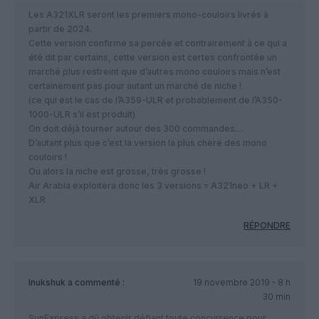
Les A321XLR seront les premiers mono-couloirs livrés à
partir de 2024.
Cette version confirme sa percée et contrairement à ce qui a
été dit par certains, cette version est certes confrontée un
marché plus restreint que d’autres mono couloirs mais n’est
certainement pas pour autant un marché de niche !
(ce qui est le cas de l’A359-ULR et probablement de l’A350-
1000-ULR s’il est produit)
On doit déjà tourner autour des 300 commandes…
D’autant plus que c’est la version la plus chère des mono
couloirs !
Ou alors la niche est grosse, très grosse !
Air Arabia exploitera donc les 3 versions = A321neo + LR +
XLR
RÉPONDRE
Inukshuk
a commenté :
19 novembre 2019 - 8 h
30 min
SunExpress a dû obtenir défiant toute concurrence pour