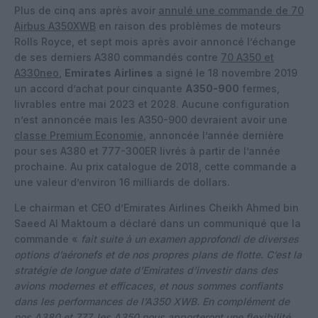
Plus de cinq ans après avoir
annulé une commande de 70
Airbus A350XWB
en raison des problèmes de moteurs
Rolls Royce, et sept mois après avoir annoncé l’échange
de ses derniers A380 commandés contre
70 A350 et
A330neo
,
Emirates Airlines
a signé le 18 novembre 2019
un accord d’achat pour cinquante
A350-900
fermes,
livrables entre mai 2023 et 2028. Aucune configuration
n’est annoncée mais les A350-900 devraient avoir une
classe Premium Economie
, annoncée l’année dernière
pour ses A380 et 777-300ER livrés à partir de l’année
prochaine. Au prix catalogue de 2018, cette commande a
une valeur d’environ 16 milliards de dollars.
Le chairman et CEO d’Emirates Airlines Cheikh Ahmed bin
Saeed Al Maktoum a déclaré dans un communiqué que la
commande «
fait suite à un examen approfondi de diverses
options d’aéronefs et de nos propres plans de flotte. C’est la
stratégie de longue date d’Emirates d’investir dans des
avions modernes et efficaces, et nous sommes confiants
dans les performances de l’A350 XWB. En complément de
nos A380 et 777, les A350 nous apporteront une flexibilité