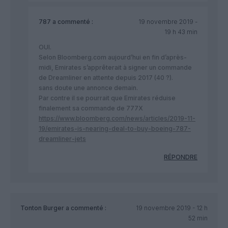
787
a commenté :
19 novembre 2019 -
19 h 43 min
OUI.
Selon Bloomberg.com aujourd’hui en fin d’après-
midi, Emirates s’apprêterait à signer un commande
de Dreamliner en attente depuis 2017 (40 ?).
sans doute une annonce demain.
Par contre il se pourrait que Emirates réduise
finalement sa commande de 777X
https://www.bloomberg.com/news/articles/2019-11-
19/emirates-is-nearing-deal-to-buy-boeing-787-
dreamliner-jets
RÉPONDRE
Tonton Burger
a commenté :
19 novembre 2019 - 12 h
52 min