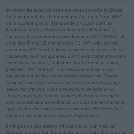
On retiendra aussi de cette deuxième journée du Dubai
Airshow pour Airbus l’annonce par Air Lease Corp. (
ALC
)
de la location par
Air Transat
de six
A321
, dont les
livraisons seront effectuées d’ici la fin décembre. La
compagnie canadienne opère déjà cinq A321 (8+182), et
deux des 15 A321LR commandés (12+187 ; elle attend
aussi deux A321neo). «
Nous sommes ravis d’avoir été en
mesure de louer ces appareils à Air Lease Corporation dans
un délai aussi court
», a déclaré Jean-François Lemay,
président d’Air Transat : «
ils remplaceront les avions
saisonniers que nous étions censés recevoir de Thomas
Cook cet hiver, dans le cadre de notre accord de partage
saisonnier d’avions. Nous connaissons les gens d’ALC
depuis longtemps et nous sommes heureux de travailler
avec ce partenaire de confiance, qui nous permet d’avoir le
type d’avion dont nous avons besoin pour offrir le meilleur
service à nos clients de voyages d’agrément
».
Enfin pas de déclaration officielle à ce jour, mais
Air
Sénégal
serait selon
Bloomberg
sur le point de signer un