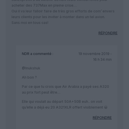
acheter des 737Max en pleine crise…
Oui il va leur falloir faire de très gros efforts de com’ envers
leurs clients pour les inviter à monter dans un tel avion.
Sans moi en tous cas!
RÉPONDRE
NDR
a commenté :
19 novembre 2019 -
16 h 34 min
@Inukshuk
Ah bon ?
Par ce que tu crois que Air Arabia a payé ses A320
au prix fort peut être…
Elle qui voulait au départ 50A+50B euh.. on voit
qu’elle a déjà eu 20 A321XLR offert visiblement 😀
RÉPONDRE