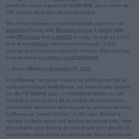
protocole d’accord pour huit
A220-300
, d’une valeur de
732 millions de dollars au prix catalogue.
We announced new commercial aircraft orders for our
#A320neo
Family with
@AirArabiaGroup
&
#A350
XWB
with
@Emirates
during
#DAS19
2nd day, as well as a first
look at our
#fellofly
demonstration project – a fuel
savings and emissions reduction concept. Enjoy our Day
2 recap video!
pic.twitter.com/fJ2FA2ReN2
— Airbus (@Airbus)
November 18, 2019
Chez
Boeing
, l’annonce majeure de lundi concernait la
compagnie turque
SunExpress
, qui a exercé des options
sur
dix 737 MAX 8
, pour 1,2 milliards de dollars au prix
catalogue. Cela porte à
42
le nombre de monocouloirs
remotorisés désormais attendus par la coentreprise entre
Lufthansa et Turkish Airlines. Le CEO Jens Bischof a
déclaré : « Nous avons une relation de longue date, forte
et confiante avec Boeing, et nous avons donc décidé de
transformer notre option en commande. Nous maintenons