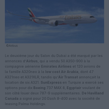
©Airbus
Le deuxième jour du Salon du Dubaï a été marqué par les
annonces d’
Airbus
, qui a vendu 50 A350-900 à la
compagnie aérienne
Emirates Airlines
et 120 avions de
la famille A320neo à la
low cost Air Arabia
, dont 47
A321neo et A321XLR, tandis qu’
Air Transat
annonçait la
location de six A321.
SunExpress
en Turquie a exercé ses
options pour dix
Boeing
737 MAX 8,
Egyptair
voulant de
son côté louer deux 787-9 supplémentaires.
De Havilland
Canada
a signé pour 20 Dash 8-400 avec la société de
leasing Palma Holdings.