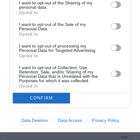
I want to opt-out of the Sharing of my
RÉPONDRE
personal data.
Opted In
I want to opt-out of the Sale of my
Personal Data.
EK 350
a
19 novembre
Opted In
commenté :
2019 - 11 h 36
min
I want to opt-out of processing my
Personal Data for Targeted Advertising.
@bencello.
Opted In
En effet les A330neo sont
apparemment abandonnés.
I want to opt-out of Collection, Use,
Emirates change souvent ses
Retention, Sale, and/or Sharing of my
prévisions…
Personal Data that Is Unrelated with the
Purposes for which it was collected.
Opted In
RÉPONDRE
CONFIRM
Data Deletion
Data Access
Privacy Policy
A321XLR
a commenté :
19 novembre 2019 - 8 h 15
min