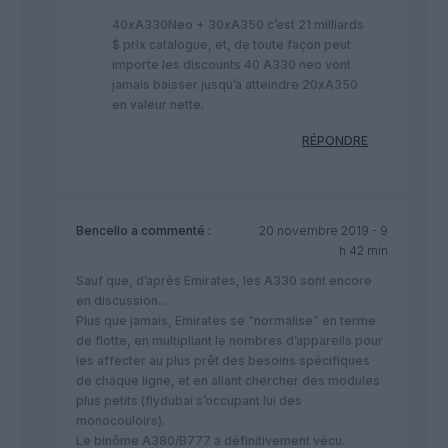
40xA330Neo + 30xA350 c’est 21 milliards
$ prix catalogue, et, de toute façon peut
importe les discounts 40 A330 neo vont
jamais baisser jusqu’a atteindre 20xA350
en valeur nette.
RÉPONDRE
Bencello
a commenté :
20 novembre 2019 - 9
h 42 min
Sauf que, d’après Emirates, les A330 sont encore
en discussion…
Plus que jamais, Emirates se “normalise” en terme
de flotte, en multipliant le nombres d’appareils pour
les affecter au plus prêt des besoins spécifiques
de chaque ligne, et en allant chercher des modules
plus petits (flydubai s’occupant lui des
monocouloirs).
Le binôme A380/B777 a définitivement vécu.