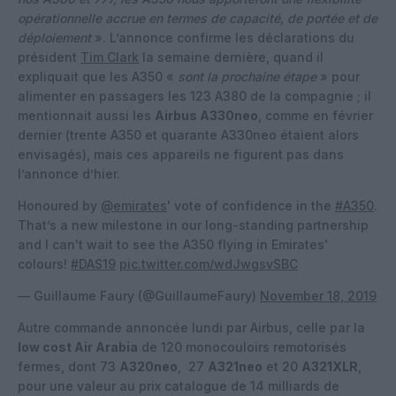
opérationnelle accrue en termes de capacité, de portée et de
déploiement
». L’annonce confirme les déclarations du
président
Tim Clark
la semaine dernière, quand il
expliquait que les A350 «
sont la prochaine étape
» pour
alimenter en passagers les 123 A380 de la compagnie ; il
mentionnait aussi les
Airbus A330neo
, comme en février
dernier (trente A350 et quarante A330neo étaient alors
envisagés), mais ces appareils ne figurent pas dans
l’annonce d’hier.
Honoured by
@emirates
' vote of confidence in the
#A350
.
That’s a new milestone in our long-standing partnership
and I can't wait to see the A350 flying in Emirates'
colours!
#DAS19
pic.twitter.com/wdJwgsvSBC
— Guillaume Faury (@GuillaumeFaury)
November 18, 2019
Autre commande annoncée lundi par Airbus, celle par la
low cost Air Arabia
de 120 monocouloirs remotorisés
fermes, dont 73
A320neo
, 27
A321neo
et 20
A321XLR
,
pour une valeur au prix catalogue de 14 milliards de