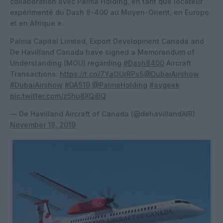
collaboration avec Palma Holding, en tant que locateur
expérimenté du Dash 8-400 au Moyen-Orient, en Europe
et en Afrique ».
Palma Capital Limited, Export Development Canada and
De Havilland Canada have signed a Memorandum of
Understanding (MOU) regarding
#Dash8400
Aircraft
Transactions:
https://t.co/7YaOUrRPsS
@DubaiAirshow
#DubaiAirshow
#DAS19
@PalmaHolding
#avgeek
pic.twitter.com/z5hu8XQiBQ
— De Havilland Aircraft of Canada (@dehavillandAIR)
November 18, 2019