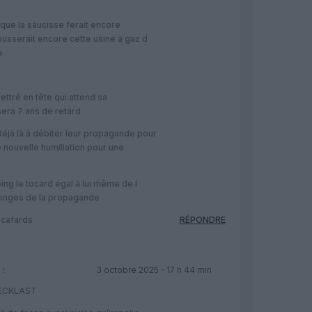
t que la saucisse ferait encore
ousserait encore cette usine à gaz d
e
lettré en tête qui attend sa
sera 7 ans de retard
déjà là à débiter leur propagande pour
 nouvelle humiliation pour une
ng le tocard égal à lui même de l
onges de la propagande
 cafards
RÉPONDRE
 :
3 octobre 2025 - 17 h 44 min
HECKLAST