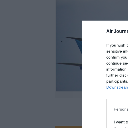
Air Journa
If you wish 
sensitive in
confirm you
continue se
information 
further disc
participants
Downstream 
Persona
I want t