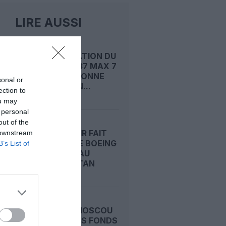
LIRE AUSSI
CERTIFICATION DU
BOEING 737 MAX 7
: LA FAA DONNE
sonal or
ENFIN SON...
ection to
ou may
 personal
out of the
SOMON AIR FAIT
 downstream
ENTRER LE BOEING
B’s List of
737 MAX AU
TADJIKISTAN
RUSSIE : MOSCOU
REMET DES FONDS