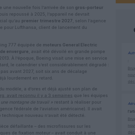
e une nouvelle fois l’arrivée de son
gros-porteur
uis repoussé à 2025, l’appareil ne devrait
cial qu’au
premier
trimestre 2027
, selon l’agence
e pour Lufthansa, client de lancement du
eing 777 équipée de
moteurs General Electric
nde envergure
, avait été dévoilé en grande pompe
Autr
013. À l’époque, Boeing visait une mise en service
:
ard, le calendrier s’est considérablement dégradé :
Brux
t pas avant 2027, soit
six ans de décalage
nouv
jà lourdement en retard
.
déc
du modèle, a d’ores et déjà ajusté son plan de
rg, avait reconnu il y a 3 semaines
que les équipes
 une montagne de travail »
restant à réaliser pour
Aéro
gence fédérale de l’aviation américaine). Il avait
l'art
 technique nouveau n’avait été détecté.
Brux
nouv
èce défaillante – des microfissures sur les
déc
iques de fixation moteur – avait conduit à une