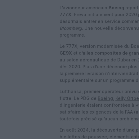
L’avionneur américain
Boeing
report
777X.
Prévu initialement pour 2020 p
désormais entrer en service commer
Bloomberg
. Une nouvelle déconvenu
programme.
Le 777X, version modernisée du Bo
GE9X
et d
’ailes composites de gra
au salon aéronautique de Dubaï en 2
dès 2020. Plus d’une décennie plus t
la première livraison n’interviendrai
supplémentaire sur un programme dé
Lufthansa, premier opérateur prévu 
flotte. Le PDG de
Boeing
,
Kelly Ortbe
d’ingénierie étaient confrontées à
«
satisfaire les exigences de la FAA (a
toutefois précisé qu’aucun problème
En août 2024, la découverte d’une pi
biellettes de poussée, éléments crit