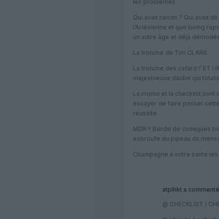
les problèmes
Qui avait raison ? Qui avait di
l’Arlésienne et que boing rep
un autre âge et déjà démodé
La tronche de Tim CLARK
La tronche des cafard !’ ET l il
majestueuse daube qui totali
La momo et la checklist sont 
essayer de faire passer cette
réussite
MDR !! Bande de comiques boi
esbroufe du pipeau ds mens
Champagne à votre santé les
atplhkt
a commenté
@ CHECKLIST / C