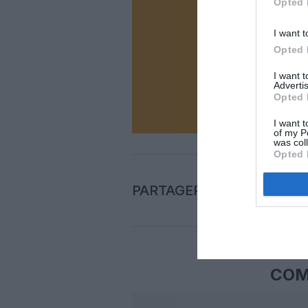
Opted 
Vous ave
I want t
Soutenez
Opted 
I want 
Advertis
N
Opted 
I want t
of my P
was col
Opted 
PARTAGER L'ARTICLE
COM