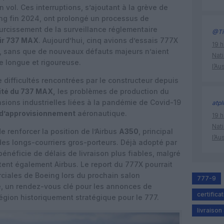
vol. Ces interruptions, s’ajoutant à la grève de
ng fin 2024, ont prolongé un processus de
durcissement de la surveillance réglementaire
@Ti
ir 737 MAX
. Aujourd’hui, cinq avions d’essais 777X
19 h
on, sans que de nouveaux défauts majeurs n’aient
Nati
e longue et rigoureuse.
l’Au
e difficultés rencontrées par le constructeur depuis
ité du 737 MAX,
les problèmes de production du
ensions industrielles liées à la pandémie de Covid-19
atpl
 d’approvisionnement
aéronautique.
19 h
Nati
e renforcer la position de l’Airbus
A350
, principal
l’Au
es longs-courriers gros-porteurs. Déjà adopté par
néficie de délais de livraison plus fiables, malgré
ectent également Airbus. Le report du 777X pourrait
ciales de Boeing lors du prochain salon
777-9
, un rendez-vous clé pour les annonces de
certifica
ion historiquement stratégique pour le 777.
livraison