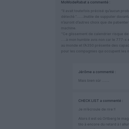
MoModeRabat
a commenté :
“Il avait toutefois précisé qu’aucun pr
détecté.”…….Inutile de supputer davan
n’auront d’autres choix que de patienter
machine.
“Ce glissement de calendrier risque de 
…..à mon humble avis non car le 777-x e
au monde et l’A350 présente des capac
pour les compagnies qui occupent les 
Jérôme
a commenté :
Mais bien sûr …….
CHECK LIST
a commenté :
Je m’écroule de rire !!
Alors il est où Ortberg le ma
tilo à encore du retard à l al