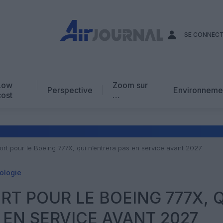
SE CONNEC
Low
Zoom sur
Perspective
Environneme
cost
…
Edito
En chiffres
Avis d’expert
rt pour le Boeing 777X, qui n’entrera pas en service avant 2027
AJ Académie
ologie
Vidéo
T POUR LE BOEING 777X, Q
 EN SERVICE AVANT 2027