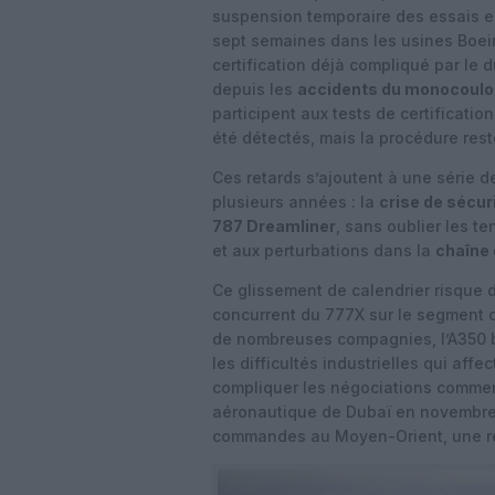
suspension temporaire des essais en 
sept semaines dans les usines Boei
certification déjà compliqué par le 
depuis les
accidents du monocoulo
participent aux tests de certificati
été détectés, mais la procédure rest
Ces retards s’ajoutent à une série d
plusieurs années : la
crise de sécur
787 Dreamliner
, sans oublier les t
et aux perturbations dans la
chaîne
Ce glissement de calendrier risque d
concurrent du 777X sur le segment d
de nombreuses compagnies, l’A350 bé
les difficultés industrielles qui aff
compliquer les négociations commer
aéronautique de Dubaï en novembre
commandes au Moyen-Orient, une rég