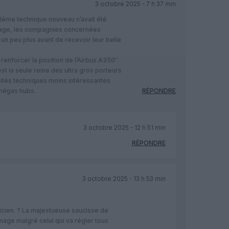
3 octobre 2025 - 7 h 37 min
oblème technique nouveau n’avait été
tage, les compagnies concernées
 un peu plus avant de recevoir leur belle
renforcer la position de l’Airbus A350″
st la seule reine des ultra gros porteurs
ités techniques moins intéressantes
mégas hubs.
RÉPONDRE
3 octobre 2025 - 12 h 51 min
RÉPONDRE
3 octobre 2025 - 13 h 53 min
gicien. ? La majestueuse saucisse de
lumage malgré celui qui va régler tous