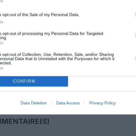
In
z apprécié l’article ?
o opt-out of the Sale of my Personal Data.
-nous, faites un don !
In
to opt-out of processing my Personal Data for Targeted
ing.
OUS SOUTENIR
In
o opt-out of Collection, Use, Retention, Sale, and/or Sharing
ersonal Data that Is Unrelated with the Purposes for which it
lected.
In
CONFIRM
Facebook
Twitter
Pinterest
LinkedIn
Email
Print
Data Deletion
Data Access
Privacy Policy
MENTAIRE(S)