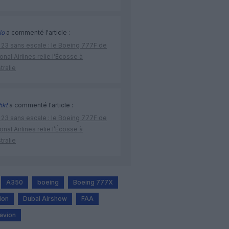
lo
a commenté l'article :
 23 sans escale : le Boeing 777F de
onal Airlines relie l’Écosse à
stralie
hkt
a commenté l'article :
 23 sans escale : le Boeing 777F de
onal Airlines relie l’Écosse à
stralie
A350
boeing
Boeing 777X
tion
Dubai Airshow
FAA
 avion