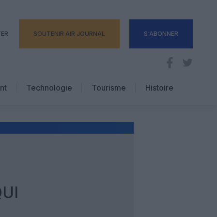
TER
SOUTENIR AIR JOURNAL
S'ABONNER
nt
Technologie
Tourisme
Histoire
Pratique
Hôtellerie
Voyages d’affaires
UI