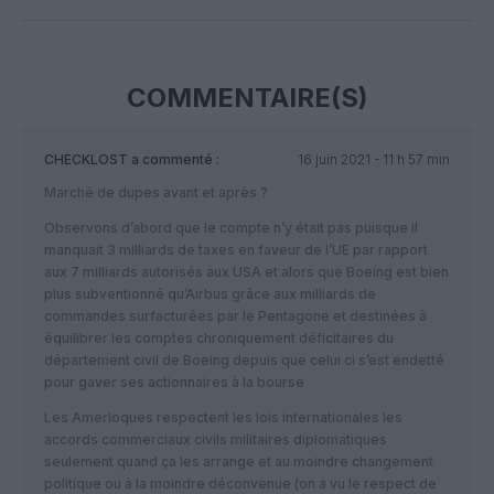
Facebook
Twitter
Pinterest
LinkedIn
Email
Print
COMMENTAIRE(S)
CHECKLOST
a commenté :
16 juin 2021 - 11 h 57 min
Marché de dupes avant et après ?
Observons d’abord que le compte n’y était pas puisque il
manquait 3 milliards de taxes en faveur de l’UE par rapport
aux 7 milliards autorisés aux USA et alors que Boeing est bien
plus subventionné qu’Airbus grâce aux milliards de
commandes surfacturées par le Pentagone et destinées à
équilibrer les comptes chroniquement déficitaires du
département civil de Boeing depuis que celui ci s’est endetté
pour gaver ses actionnaires à la bourse
Les Amerloques respectent les lois internationales les
accords commerciaux civils militaires diplomatiques
seulement quand ça les arrange et au moindre changement
politique ou à la moindre déconvenue (on a vu le respect de