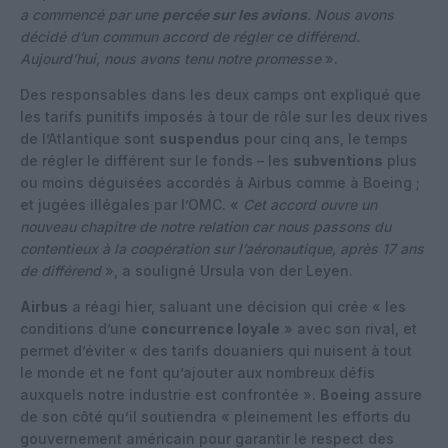
a commencé par une
percée sur les avions
. Nous avons
décidé d’un commun accord de régler ce différend.
Aujourd’hui, nous avons tenu notre promesse
».
Des responsables dans les deux camps ont expliqué que
les tarifs punitifs imposés à tour de rôle sur les deux rives
de l’Atlantique sont
suspendus
pour cinq ans, le temps
de régler le différent sur le fonds – les
subventions
plus
ou moins déguisées accordés à Airbus comme à Boeing ;
et jugées illégales par l’OMC. «
Cet accord ouvre un
nouveau chapitre de notre relation car nous passons du
contentieux à la coopération sur l’aéronautique, après 17 ans
de différend
», a souligné Ursula von der Leyen.
Airbus
a réagi hier, saluant une décision qui crée « les
conditions d’une
concurrence loyale
» avec son rival, et
permet d’éviter « des tarifs douaniers qui nuisent à tout
le monde et ne font qu’ajouter aux nombreux défis
auxquels notre industrie est confrontée ».
Boeing
assure
de son côté qu’il soutiendra « pleinement les efforts du
gouvernement américain pour garantir le respect des