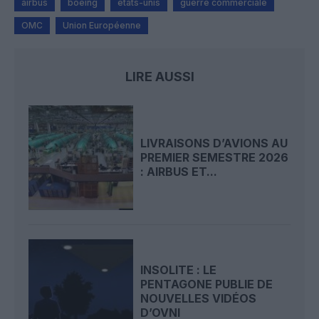
airbus
boeing
etats-unis
guerre commerciale
OMC
Union Européenne
LIRE AUSSI
LIVRAISONS D’AVIONS AU
PREMIER SEMESTRE 2026
: AIRBUS ET...
INSOLITE : LE
PENTAGONE PUBLIE DE
NOUVELLES VIDÉOS
D’OVNI