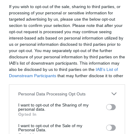
prétexte pour servir leurs intérêts et leur cupidité ou
If you wish to opt-out of the sale, sharing to third parties, or
comment ils ont fait changé les règles ETOPS pour favoriser
processing of your personal or sensitive information for
leur propres avions alors que c’est Airbus qui a crée les gros
targeted advertising by us, please use the below opt-out
porteurs bi-moteurs ne l’oublions pas et même si certains
section to confirm your selection. Please note that after your
fans de Boeing osent prétendre le contraire
opt-out request is processed you may continue seeing
interest-based ads based on personal information utilized by
L’UE devra rester vigilante car dès que leur situation
us or personal information disclosed to third parties prior to
économique se compliquera les Amerloques reviendront à la
your opt-out. You may separately opt-out of the further
charge et essaieront de la rouler dans la farine l’apparent
disclosure of your personal information by third parties on the
statu quo démocrate actuel n’est qu’un leurre : La secte des
néo-conservateurs a noyauté verrouillé les institutions
IAB’s list of downstream participants. This information may
Américaines et dès que les revanchards Trumpistes ou
also be disclosed by us to third parties on the
IAB’s List of
républicains reviendront au pouvoir tout recommencera
Downstream Participants
that may further disclose it to other
l’Histoire politique des USA nous le prouve tous les jours
third parties.
RÉPONDRE
Personal Data Processing Opt Outs
I want to opt-out of the Sharing of my
personal data.
Opted In
Malko
a commenté :
16 juin 2021 - 15 h 12 min
Quand on se rend coup pour coup, et qu’on finit par se rendre
I want to opt-out of the Sale of my
Personal Data.
compte qu’on est pas si fort qu’on ne le croyait, on se met à